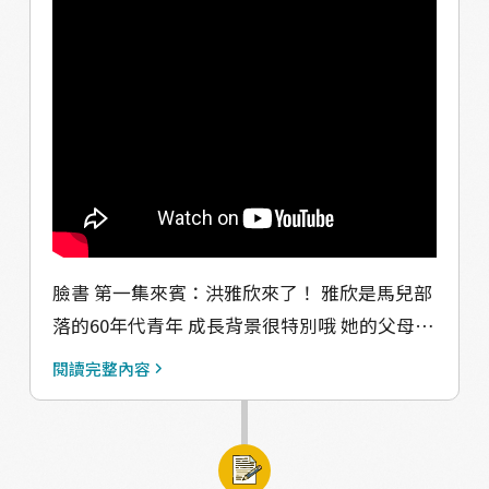
聽喔～
https://solink.soundon.fm/valjuluvitality #
馬上想到你 #Valjulu #瓦酪露 #馬兒 #Podcast
臉書 第一集來賓：洪雅欣來了！ 雅欣是馬兒部
落的60年代青年 成長背景很特別哦 她的父母親
都擔任過部落的村長 她的主業是屠宰業（沒
閱讀完整內容
錯，殺豬的～） 最近還在部落經營起了都屋拎
因民宿 這次我們將聽聽她對部落的想法 以及她
經營民宿的心路歷程和收穫 【收聽平台】