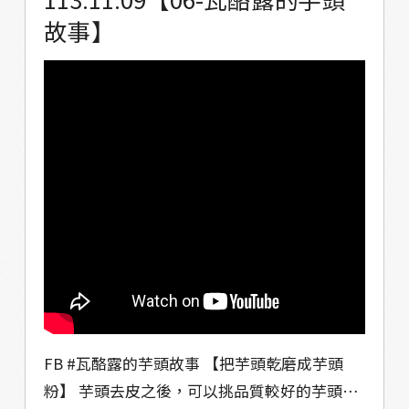
不可或缺的角色 儘管隨著時代的變遷 傳統生活
故事】
方式正在改變 但它們所體現的價值觀—— 互
助、分享、尊重自然 將永遠是馬兒部落的核心
價值 －－－－－－－－－－－－－ ➤閱讀更多
「瓦酪露的傳統作物：小米與芋頭」 #電子書
https://reurl.cc/mRn4OA #部落格專欄
https://vocus.cc/salon/valjuluvitality #食譜
影片 https://reurl.cc/vpD2Qo
▼△▼△▼△▼△▼△ #Valjulu #瓦酪露 #馬
兒 #小米 #芋頭 #傳統作物
FB #瓦酪露的芋頭故事 【把芋頭乾磨成芋頭
粉】 芋頭去皮之後，可以挑品質較好的芋頭乾