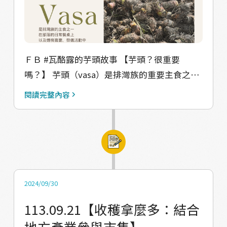
防止老鼠偷吃，以前還會設置夾子陷阱。或者
在山上尋找中空的木頭，將它鋸開帶回家，清
理乾淨後，在底部放上木板，再將芋頭、花
生、小米等物品放入，上面蓋上石頭防護。也
ＦＢ #瓦酪露的芋頭故事 【芋頭？很重要
有一種方法是用石板圍成四方型，上方再蓋
嗎？】 芋頭（vasa）是排灣族的重要主食之
住。這樣不僅防鼠，也能保持通風乾燥。 這些
一，在部落的日常餐桌上以及各種慶典場合，
閱讀完整內容
傳統的種植和保存方式，體現了部落與自然共
如婚禮或祭儀中，都能見到它的身影。例如馬
存的智慧，芋頭因此成為部落文化中重要的一
兒部落常見的傳統美食，如Cinavu（吉拿富）
部分。 ▼△▼△▼△▼△▼△ 【感謝受訪者】
和Qinapiljan（芋頭粉香腸），就以芋頭粉為
馬兒文健站長者群、范富源耆老、林蔡明珠長
主要原料，可以說芋頭是部落飲食文化中不可
老、陳玉蘭長老、龔明珠女士、阮來銀老師
或缺的一部分。 【「原」味的意義】 長者告訴
#Valjulu #瓦酪露 #馬兒
我們，烘烤芋頭是為了更長久的保存食物。他
2024/09/30
們用木柴慢慢烘烤芋頭，讓其散發出特有的煙
113.09.21【收穫拿麼多：結合
燻香味，這個過程還能有效去除芋頭的水分，
地方產業參與市集】
使其在沒有冰箱的情況下也能長期保存。這項