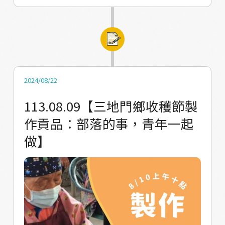
#與來自新北的都市原青交流 分享今年的計劃
也聆聽賽嘉青年會長的分享 述說他回家鄉服務
的感受與經驗 今天 #參加三地門鄉收穫節的進
場儀式 一起進場並抬著象徵豐收的貢品 每個活
動都有青年參與在當中 讓整個活動更加充滿意
義 接下來的兩天是運動大會 讓我們繼續為參賽
2024/08/22
選手加油！ 馬兒加油 #馬兒村 #瓦酪露部落 #三
113.08.09【三地門鄉收穫節製
地門鄉鄉運 #收穫節 #豐收的故事
作貢品：部落的事，青年一起
做】