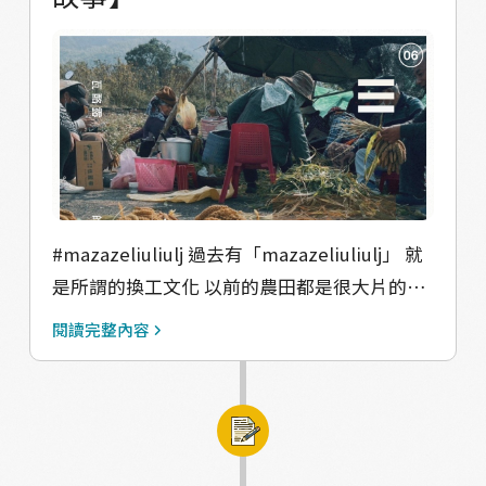
可，陰天可能需要曬到一個禮拜左右。 #分粒
或脫粒 ►使用分粒機，將小米粒與小米梗分
離。 ►目前馬兒的分粒機只有一台，在明珠阿
姨家唷。 #脫殼maisu ►脫殼前記得將小米簡
單篩網，把殘留的梗篩除避免機器卡住。 ►使
用脫殼機脫殼。 ►脫殼後的小米即可煮熟食
用。 閱讀更多「瓦酪露的小米故事」： 電子書
https://reurl.cc/6vd4zM 專欄
#mazazeliuliulj 過去有「mazazeliuliulj」 就
https://reurl.cc/kOybx3 網站
是所謂的換工文化 以前的農田都是很大片的
https://reurl.cc/XGRrde
（vuvu說可能都比隔壁的鳳梨園還大了蛤） 收
閱讀完整內容
▼△▼△▼△▼△▼△ 【感謝】 受訪者(依訪
成需要大量人力 若族人有需要 就會放下手中的
問順序)： 高玉英長者 孔順興牧師 林美芳老師
工作自發地協助 「這次你幫我，下次我也會幫
蕭玉桃耆老 林哲星議長 蔡明珠長老 陳玉蘭長老
你」 忙完後就一邊聊天一邊享用午餐 這樣的互
蕭美花長老 蔡勝來耆老 葉美花老師 彭桂華長者
助生活是vuvu們記憶裡共同的日常 #社群意識
彭桂梅長者 范富源耆老 母語校訂：葉美花老師
沒有土地的族人會借用他人的土地耕種 在作物