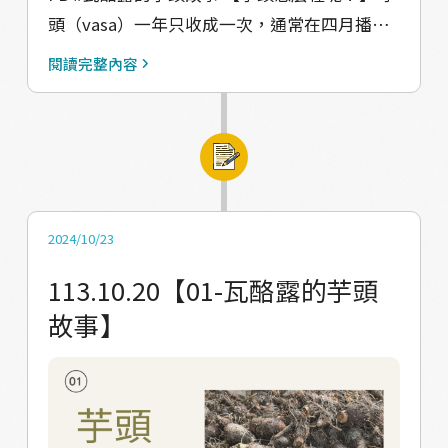
植的芋頭，長者說它有一股特別的味道，但難
頭（vasa）一年只收成一次，通常在四月播
以形容。這種芋頭有紫色紋路，體積大、重量
種，十月至十二月收穫。長者說這樣的方式可
閱讀完整內容
重，價值較高。在求婚或結拜時，因其外觀美
以讓芋頭有足夠的時間生長，確保它的品質和
觀，也經常被用來作為禮物。 kuilj：這是野生
健康。隨著現代灌溉技術的出現，水芋一年可
的芋頭，生長在寒冷、潮濕的地方，味道辛
以收兩次，但這樣的芋頭口感和味道可能不如
辣，通常只有在沒有其他食物時才會被吃。 此
傳統方式種植的那麼好。 種植芋頭的過程非常
外，還有其他如drameqeqan、
講究。種植的第一步是選地整地，先用火燒掉
qucengecengel、kudrailjailj等品種，但多數
雜草，再用鋤頭把土鬆開並清除石頭。接著會
2024/10/23
長者只能記得名稱，無法詳細描述它們的特
把之前收成的健康芋頭（子芋）作為種子，並
113.10.20【01-瓦酪露的芋頭
徵。 ＊注意：不同部落對於芋頭種類和名稱有
按照均等的間隔種植，這樣土地才不會浪費，
故事】
所不同，因此名稱和用途可能無法完全普遍適
確保土地利用的最大化。芋頭的生長期間還需
用＊ ▼△▼△▼△▼△▼△ 【感謝受訪者】 馬
要進行多次的除草工作。 【收成後的保存方
兒文健站長者群、范富源耆老、林蔡明珠長
法！】 長者分享說，收成後，如果數量很多，
老、陳玉蘭長老、龔明珠女士、阮來銀老師
可以用草蓆（sekam）將芋頭捲起來儲存，多
#Valjulu #瓦酪露 #馬兒
的芋頭乾（aladj）也以相同的方式保存。為了