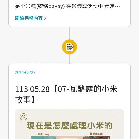
是小米糕(統稱qavay) 在祭儀或活動中 經常製
作kinpel（長形小米糕） 因為kinpel是用香蕉
閱讀完整內容
葉包裹的 攜帶到外村時更加方便 例如 提親時有
個習俗是會準備kinpel 通常是準備兩條大的
（ljaljak) 和十條小的（ljacerv） #Linipudru
Linipudru是圓形的小米糕 (可稱小米樹豆鹹湯
圓) 製作Linipudru時搓揉的大小 取決於第一顆
做的尺寸來變化 第一顆多大，就會依照這個大
2024/05/29
小來當標準 基本上與漢人所做的湯圓差不多 部
113.05.28【07-瓦酪露的小米
落最習慣是與樹豆湯一起搭配 不過不同於現在
故事】
Linipudru常包的豬肉 舊馬兒時期通常是包溪
流中能抓到的海鮮 如魚、蝦、蟹為主，或是包
糖 除非有獵到豬才會包肉進去 以前吃肉是很奢
侈的事 #食譜 YT 從田野到味蕾：小米樹豆鹹湯
圓Linipudru https://reurl.cc/jW61eD 專欄