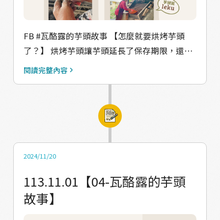
的，才方便灌入腸中，若太稠會很難灌進去。
要拌入多少芋頭粉則看個人口味，長者跟我們
分享說，「以前豬肉非常珍貴，所以豬肉都會
FB #瓦酪露的芋頭故事 【怎麼就要烘烤芋頭
加比較少，現在就是想加多少就加多少」。 拿
了？】 烘烤芋頭讓芋頭延長了保存期限，還方
出漏斗、腸子，沒有漏斗的話，可以自製一
便攜帶，成為去田裡或打獵時的必備口糧。長
閱讀完整內容
個，將寶特瓶剪一半，留下上半部轉瓶蓋開口
者說，「芋頭乾雖然吃起來不覺得特別飽，但
的地方，開口處就可以與腸子的開口相接，相
它在胃裡會慢慢膨脹，讓人不容易餓」，無聊
接處握好之後再把攪拌好的內餡倒進去瓶子
或休息時咬上幾口，就能獲得長時間的飽足
中，用筷子把內餡慢慢戳進去。 灌腸
感。 【從零開始的烘烤芋頭教學】 #修整分類
（kemuljai）的技巧是腸子的末端一開始先不
收成的芋頭需要先經過修剪，去除外殼上的鬚
能綁，要先讓內餡灌進去，把空氣排出去之
根和葉子，修整後的芋頭會按大小分類，vuvu
2024/11/20
後，再把末端用線（calis）綁起來（傳統上是
說：「我們會先把kina（母芋）中比較大的選
113.11.01【04-瓦酪露的芋頭
用月桃葉來綁）。 水煮滾時就把腸子下水煮，
出來，再拿kina中較小的，再換picil（子
故事】
待十五分鐘翻面繼續煮到腸子浮出水面，中途
芋）。」 製作芋頭乾的烤窯稱為leku，傳統上
要多次拿針刺表面，水這時候會噴射出來，要
是用石板和石頭搭建，現在則用磚頭砌成。窯