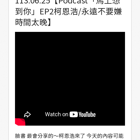
教育部 －－－－－－－－－－－－－－－－
到你」EP2柯恩浩/永遠不要嫌
Podcast就像廣播電台一樣 是一種透過聲音來
時間太晚】
聆聽的節目 本節目是與青年對談的節目 讓馬兒
青年聊聊他們眼中的部落 也分享他們的生活經
驗與故事 點擊以下連結收聽～
https://solink.soundon.fm/valjuluvitality
臉書 最會分享的～柯恩浩來了 今天的內容可能