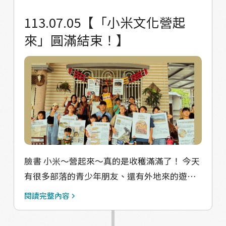
113.07.05【「小米文化營起
來」圓滿結束！】
臉書 小米～營起來～真的是收穫滿滿了！ 今天
有很多部落的青少年朋友、還有外地來的遊
客，都一起來學習我們的小米文化！ 非常感謝
閱讀完整內容
這麼好的場地「都屋拎因民宿」～ 感謝今天的
講師，林哲星kama 、凱凱老師、美芳老師、