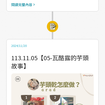
出來，做成芋頭乾排骨湯，剩下的就可以敲成
閱讀完整內容
小塊，放入機器磨成粉（傳統上是用杵臼搗打
成粉）。芋頭粉（ragrag）就可以做成許多傳
統美食。 【傳統美食：芋頭粉香腸】 #詳細過
程可看影片 https://reurl.cc/1bDVKX 芋頭粉
香腸（小腸：kuljai/大腸：qinapiljan）： 首
先，需要清洗豬腸，由於它油膩又容易有異
2024/11/20
味，所以一定要先將它清洗乾淨！我們馬兒部
113.11.05【05-瓦酪露的芋頭
落的傳統美食小販老闆分享說：「要把腸子內
故事】
部翻過來，看你要用鹽巴、醋、啤酒哪一種來
洗都可以，每個人處理的方式都不一樣
喔！」，再加入檸檬汁去腥，搓洗到豬腸產生
白白的泡沫，再將之洗淨翻回，備用。 另外拿
一個空碗，放入豬絞肉、鹽巴、味素，加入水
攪拌，再拌入芋頭粉（rag rag），攪拌至稀稀