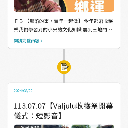
ＦＢ 【部落的事，青年一起做】 今年部落收穫
祭我們學習到的小米的文化知識 要到三地門鄉
的收穫節展現啦 首次！由青年來準備貢品 從製
閱讀完整內容
作傳統美食開始延續部落的文化 #行動一「共
做貢品」一起做Qavai 時間：113/8/10 上午
10:00-12:00 地點：馬兒大頭目上面那一家（阿
秋雜貨店上面） #行動二「青年交流」跟新北
青年文化交流 時間：113/8/10 晚上18:30-21:00
地點：三地門鄉圖書館 #行動三「青年力展
2024/08/22
現」部落的貢品，青年抬 時間：113/8/11 下午
113.07.07【Valjulu收穫祭開幕
15:00 地點：地磨兒國小 全部活動歡迎馬兒部
儀式：短影音】
落所有人一起參與！ #馬兒 #瓦酪露 #收穫祭 #
傳統美食