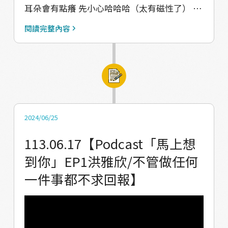
耳朵會有點癢 先小心哈哈哈（太有磁性了） 恩
浩是馬兒九零年代的青年 出身牧者家庭的他將
閱讀完整內容
會分享跟vuvu相處的故事 他也跟我們談到～ 部
落是否一定要具有特色呢？ 「馬兒」部落需要
正名嗎？ 青年回部落做事需要什麼心態？ 讓我
們一起聽聽恩浩的分享吧～ 【收聽平台】
https://solink.soundon.fm/valjuluvitality
【播出時間表】 EP3：7/1 #詩玉 【感謝】 音
2024/06/25
樂：約迦音樂工作室 場地：南區青聚點－屏東
113.06.17【Podcast「馬上想
智慧農業學校 獎勵單位：文化部、教育部 －－
到你」EP1洪雅欣/不管做任何
－－－－－－－－－－－－－－ Podcast就像
一件事都不求回報】
廣播電台一樣 是一種透過聲音來聆聽的節目 本
節目每週一下午五點 都會播出與青年訪談的節
目 讓馬兒青年聊聊他們眼中的部落 也分享他們
生活經驗與故事 歡迎追蹤各平台，才能準時收