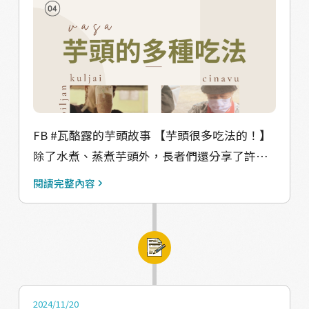
小心被燙到，等到刺腸子已經噴不出水，摸起
頂設有「倒梯形」的烤網，構造上是「前窄後
來也硬硬的時候就煮好了。 以上是水煮的方
寬，前低後高」。 #起火擺放 在leku（芋頭
式，也可以用炭火烤，使味道更香。 #詳細過
窯）裡，火力最強的部分位於後端，因此最大
程可看影片 https://reurl.cc/1bDVKX
的芋頭會放在最熱、最上面的地方，依照大小
▼△▼△▼△▼△▼△ 【感謝受訪者】 馬兒文
順序排好，而且要一個一個地排，不可隨意擺
健站長者群、范富源耆老、林蔡明珠長老、陳
放，這樣就可以節省烤網空間。 現在多使用鐵
玉蘭長老、龔明珠女士、阮來銀老師 #Valjulu
網，但過去的烤網是用削細的竹子製成，非常
FB #瓦酪露的芋頭故事 【芋頭很多吃法的！】
#瓦酪露 #馬兒
容易起火，所以需要特別小心保持溫度穩定，
除了水煮、蒸煮芋頭外，長者們還分享了許多
避免網子燒起來或芋頭烤焦。 #烘烤翻面 每隔
不同的吃法。芋頭的大葉子（uming）可以剪
閱讀完整內容
兩三個小時，就需手動將芋頭翻面，這樣才能
下來曬太陽，把水份曬乾一些，就可以拿去包
確保受熱均勻。當芋頭表面摸起來變硬了，就
成長條的qavai。芋頭的莖梗（supi）也可以食
表示烘烤差不多了；此時較軟的芋頭要往上
用，把水份曬乾就可以拿來炒；或用假酸漿葉
移，硬的芋頭放下方。這個過程需要持續反
鋪底，放上切碎的莖、肉類和芋頭粉，也是一
覆，溫度稍有變化都可能影響品質。 當芋頭烤
種吉拿富（cinavu）。 長者說，芋頭全身的用
至乾硬，將窯的前端擋板抽起，芋頭便會順勢
途很多，我們不會浪費它。 【當然是不能少了
2024/11/20