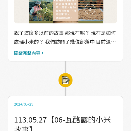
https://reurl.cc/GjaxOx 閱讀更多「瓦酪露的
小米故事」： 電子書 https://reurl.cc/6vd4zM
專欄 https://reurl.cc/kOybx3 網站
https://reurl.cc/XGRrde
說了這麼多以前的故事 那現在呢？ 現在是如何
▼△▼△▼△▼△▼△ 【感謝】 受訪者(依訪
處理小米的？ 我們訪問了幾位部落中 目前還在
問順序)： 高玉英長者 孔順興牧師 林美芳老師
種小米的長者與婦女 根據他們的經驗所給的建
閱讀完整內容
蕭玉桃耆老 林哲星議長 蔡明珠長老 陳玉蘭長老
議為下： #播種與採收 ►在馬兒播種小米，土
蕭美花長老 蔡勝來耆老 葉美花老師 彭桂華長者
地不夠肥沃需要撒肥料，大約兩個月後可拔
彭桂梅長者 范富源耆老 母語校訂：葉美花老師
草、疏苗，增長後至收成需花費三到四個月的
撰寫：Valjulu青年力 #Valjulu #瓦酪露 #馬兒 #
時間。 ►可架網防鳥。 ►可每天澆水一次，或
小米 #瓦酪露的小米故事 #食譜 #傳統美食
兩天澆水一次。 ►收成後整地時可把葉子燒掉
當成肥料，鬆土後可再次播種，一年約可收成
2024/05/29
兩次。 #曬乾remasi ►部落通常拿墊子鋪在家
113.05.27【06-瓦酪露的小米
前的馬路，將小米攤平曬太陽，因為曬乾的小
故事】
米比較容易脫殼。 ►大太陽時可曬兩到三天即