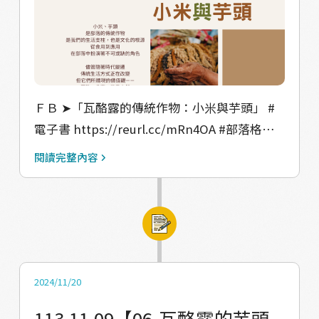
ＦＢ ➤「瓦酪露的傳統作物：小米與芋頭」 #
電子書 https://reurl.cc/mRn4OA #部落格專
欄 https://vocus.cc/salon/valjuluvitality #食
閱讀完整內容
譜影片 https://reurl.cc/vpD2Qo －－－－－
－－－－－－－－－ 今年馬兒的一群青年 跟隨
部落vuvu、ina們的農事活動 紀錄了作物從收
穫、加工 再到製成傳統美食的過程 更認識了傳
統作物在部落的重要性 以及它所蘊含的意義 小
米、芋頭是部落的傳統作物 是我們的生活支柱
2024/11/20
也是文化的根源 從食用到應用 在部落中扮演著
113.11.09【06-瓦酪露的芋頭