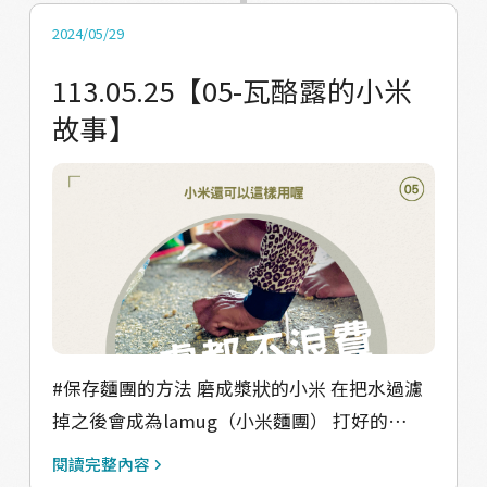
撰寫：Valjulu青年力 #Valjulu #瓦酪露 #馬兒 #
收成後自動分享一部分給地主 同樣的 幫忙養豬
2024/05/29
小米 #瓦酪露的小米故事
的人也會在分豬肉的時候得到一半 颱風來臨時
113.05.25【05-瓦酪露的小米
部落的男生會自發地巡邏部落查看災情 這些在
故事】
過去都是非常的理所當然 讓我們看見了部落過
去強烈的社群意識跟互助精神 #當然還是要談
戀愛 一位長者回憶說 「以前一起床就忙著挑
水、農作，只有勞動才有飯吃。」 這種生活方
式也讓他們在忙農事的同時 可以與同儕朋友互
動 建立深厚的友誼 vuvu也分享當時的追求方式
說 因為他們的vuvu都在看 所以都非常的含蓄
通常通過一些小動作來表達愛意 比如 追求者會
幫忙砍柴並將柴火搬到家後面、 或將檳榔糖果
#保存麵團的方法 磨成漿狀的小米 在把水過濾
放在屋頂上（石板屋的屋頂很低）、 晚上聊天
掉之後會成為lamug（小米麵團） 打好的
時會自備蠟燭去對方家 以免浪費對方家的油燈
lamug如果沒有要馬上做成小米糕 一定要馬上
閱讀完整內容
現在聽來都有獨特的浪漫 閱讀更多「瓦酪露的
放到冰箱冷凍 不然很容易變質 而沒有冰箱的舊