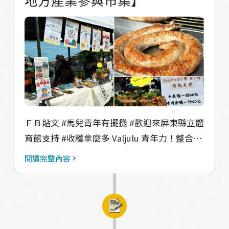
技術需要耐心和精準的火候控制，而且在悶熱
的環境中進行，非常考驗經驗和技藝。 因此，
芋頭不僅僅是食物，它還是部落智慧和技術的
象徵。年輕人若能繼續投入芋頭的耕作，不僅
是在延續傳統，也是守護部落文化與記憶，確
保它能世世代代傳承下去。
▼△▼△▼△▼△▼△ 【感謝受訪者】 馬兒文
健站長者群、范富源耆老、林蔡明珠長老、陳
ＦＢ貼文 #馬兒青年有擺攤 #歡迎來屏東縣立體
玉蘭長老、龔明珠女士、阮來銀老師 #Valjulu
育館支持 #收穫拿麼多 Valjulu 青年力！整合馬
#瓦酪露 #馬兒
兒部落青年地創產業，來參與收獲拿麼多的市
閱讀完整內容
集，希望可以讓更多人認識馬兒部落！ 這次結
合： #魯真阿姨的傳統美食 x芋頭粉香腸 #馬兒
文健站x vuvu的手工藝品 #約迦店鋪 x 飲酒檳榔
#約迦音樂工作室 #木果森活x 生活美學 #都屋