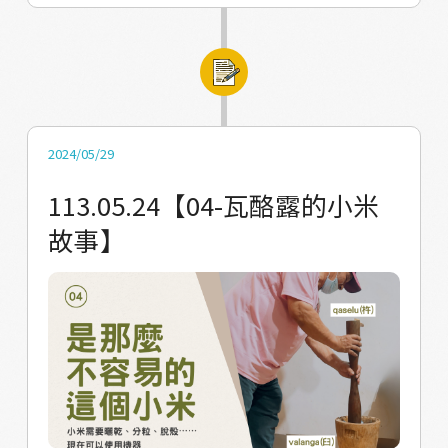
小米故事」： 電子書 https://reurl.cc/6vd4zM
馬兒時期 vuvu們會把麵團會放在tjakaz（竹
專欄 https://reurl.cc/kOybx3 網站
籃）保存 若是要避免它腐敗 甚至會用葉子包起
https://reurl.cc/XGRrde
來埋在土裡 #vuvu們的智慧很多 比如 在舊馬兒
▼△▼△▼△▼△▼△ 【感謝】 受訪者(依訪
時期 會將脫殼產生的殼粉，用來清潔石板屋的
問順序)： 高玉英長者 孔順興牧師 林美芳老師
地板，使用後石板會非常光滑、非常亮； 以前
2024/05/29
蕭玉桃耆老 林哲星議長 蔡明珠長老 陳玉蘭長老
還會把小米的梗（singilj）聚在一起當成刷
113.05.24【04-瓦酪露的小米
蕭美花長老 蔡勝來耆老 葉美花老師 彭桂華長者
子，用來刷衣服、刷地板，什麼都用這個刷；
故事】
彭桂梅長者 范富源耆老 母語校訂：葉美花老師
女生生產時，也會把梗燒至炭化，用來洗淨新
撰寫：Valjulu青年力 #Valjulu #瓦酪露 #馬兒 #
生兒頭上滑滑的東西； 收成完的小米，無法食
小米 #瓦酪露的小米故事
用的莖葉部分，會鋪在農田地裡焚燒，成為天
然的肥料 在過去 小米的用處真的很多 什麼部位
都能活用到生活上 一點都不會浪費 閱讀更多
「瓦酪露的小米故事」： 電子書
https://reurl.cc/6vd4zM 專欄