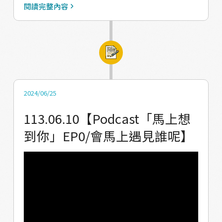
要一起做Qavay！ 享用美食聊晚餐故事！ 重點
閱讀完整內容
是通通 #免費～不要猶豫了 一起揪你的朋友邊
玩邊學吧！ 要報名請填表單：
https://reurl.cc/OMn3dg 【活動介紹】 讓青
年學員深入了解小米文化並親身體驗應用 【預
定行程】 13:00 在「都屋拎因民宿」集合 13:10
～14:00 vuvu的小米故事 14:00～15:30 小米鑰
2024/06/25
匙圈DIY 15:30～17:00 手作小米糕（含搗米體
113.06.10【Podcast「馬上想
驗） 17:00～18:00 享用傳統美食 【活動資訊】
到你」EP0/會馬上遇見誰呢】
日期：2024年7月5日（星期五） 時間：13:00
～18:00（含晚餐） 地點：都屋拎因民宿 年
齡：國中(含)以上（未滿18歲需附家長同意
書，請填寫完後私訊團隊） 人數：限10名，額
滿即截止（本村青年優先） 費用：免費 要報名
請填表單： https://reurl.cc/OMn3dg 【注意