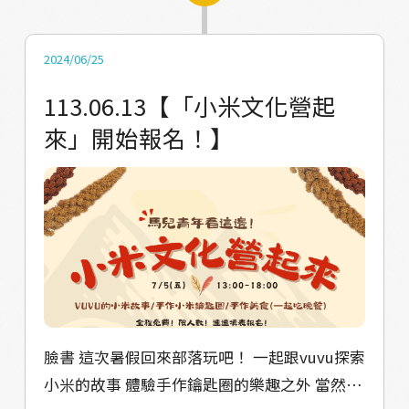
https://solink.soundon.fm/valjuluvitality
【播出時間表】 EP2：6/24 #恩浩 EP3：7/1 #
詩玉 【感謝】 節目背景樂製作：約迦音樂工作
2024/06/25
室 場地提供：南區青聚點－屏東智慧農業學校
113.06.13【「小米文化營起
獎勵單位：文化部、教育部 －－－－－－－－
來」開始報名！】
－－－－－－－－ Podcast就像廣播電台一樣
是一種透過聲音來聆聽的節目 本節目每週一下
午五點 都會播出與青年訪談的節目 讓馬兒青年
聊聊他們眼中的部落 也分享他們生活經驗與故
事 歡迎追蹤各平台，才能準時收聽喔～
https://solink.soundon.fm/valjuluvitality #
馬上想到你 #Valjulu #瓦酪露 #馬兒 #Podcast
臉書 這次暑假回來部落玩吧！ 一起跟vuvu探索
小米的故事 體驗手作鑰匙圈的樂趣之外 當然還