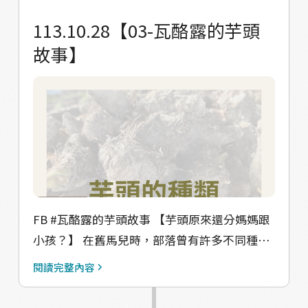
滾下。 #取出去皮 去皮的方法也頗具巧思，過
芋頭粉！】 在傳統上，芋頭最常見的處理方式
113.10.28【03-瓦酪露的芋頭
去是兩人一組，將芋頭放入竹籃，前後搖動，
是被烘烤成芋頭乾（aradj），烘烤後的芋頭乾
故事】
使芋頭在籃中滾動以摩擦去皮，現在則有自動
還可以進一步打成芋頭粉（ragrag），芋頭粉
滾動的去皮機器輔助。待所有芋頭完成去皮
就可以拿來與豬肉做成部落常見的美食「吉拿
後，就可以收存享用。 【絕對是不容易的工
富（cinavu）」、用豬肉腸包芋頭粉混豬絞肉
作】 長者說，烘烤芋頭以前是屬於男生的工
的「伊那逼郎（qinapiljan/kuljai）」，或是煮
作，非常繁重又需要長時間，「開始烤的時候
成粥；或是跟高麗菜一起加肉、加芋頭粉成
燒得又熱、又多煙，眼睛都睜不開。」 以前在
菜，搭配小米飯一起吃。 這些看似平凡的食材
舊馬兒，每家每戶都會自己烘芋頭乾，但現在
變成豐富的料理，每一口品嚐的背後，都是記
在部落裡少見了，多半是委人協助烘烤，因此
憶的延續。 ▼△▼△▼△▼△▼△ 【感謝受訪
比較常看到長者們會把芋頭乾放在路邊曬太
者】 馬兒文健站長者群、范富源耆老、林蔡明
FB #瓦酪露的芋頭故事 【芋頭原來還分媽媽跟
陽，他們說是因為要殺蟲，或是芋頭乾變得比
珠長老、陳玉蘭長老、龔明珠女士、阮來銀老
小孩？】 在舊馬兒時，部落曾有許多不同種類
較潮濕了就給太陽曬一下。
師 #Valjulu #瓦酪露 #馬兒
的芋頭，但現在因為氣候和土壤條件不適合種
閱讀完整內容
▼△▼△▼△▼△▼△ 【感謝受訪者】 馬兒文
植，這些芋頭在現今的馬兒部落已很少見到
健站長者群、范富源耆老、林蔡明珠長老、陳
了。 長者分享，每種芋頭都有媽媽（kina）和