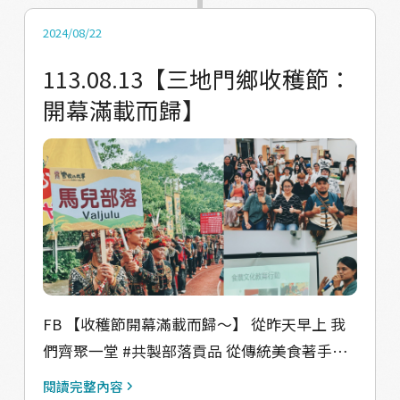
拎因民宿 x 套裝行程推廣 歡迎來支持攤位！
2024/08/22
113.08.13【三地門鄉收穫節：
開幕滿載而歸】
FB 【收穫節開幕滿載而歸～】 從昨天早上 我
們齊聚一堂 #共製部落貢品 從傳統美食著手為
鄉運盡一份力 到了傍晚，真的很幸運的～ 可以
閱讀完整內容