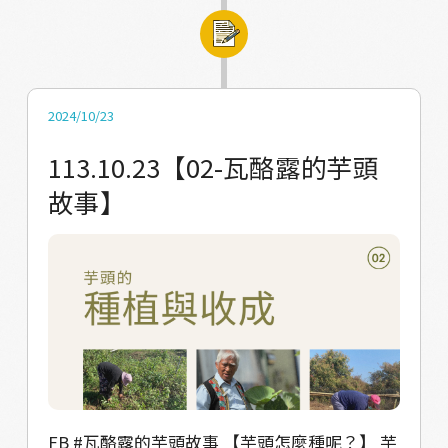
玉蘭長老、龔明珠女士、阮來銀老師 #Valjulu
小孩（picil），即母芋和子芋。從外觀上來
#瓦酪露 #馬兒
看，母芋通常是圓形的，子芋則比較長。 【芋
頭種類其實很多欸！】 以下是幾種馬兒部落長
者熟悉的芋頭種類： dreqe：這種芋頭比其他
2024/10/23
品種成熟得早，種植五個月就可以收成，因此
113.10.23【02-瓦酪露的芋頭
在七、八月的收穫祭時經常見到它。
故事】
drangadrangalj：說可以把這種芋頭的分枝煮
熟，去皮後搗成泥，再加入小米粉、蝦子，用
假酸漿葉包裹，非常美味。 taruimu：這種芋
頭非常大，但並不算上品，因此部落不會特別
種植。通常在沒有其他食物時會拿來充當糧
食。 qaljadreleng：這種芋頭的口感帶有苦辣
味，抗病性很強。它通常在食物匱乏時才會被
食用，但製作成芋頭乾後，它的顏色白淨，比
其他品種更美觀。 baljabaljar：這是平地人種
FB #瓦酪露的芋頭故事 【芋頭怎麼種呢？】 芋