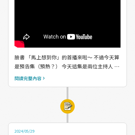
事項】 1.請自備環保餐具 2.活動配有保險，需
提供個人資料 3.活動當天有攝影，需填寫肖像
權同意書 4.餐食為葷食，素食者不建議參加 如
有任何疑問，歡迎聯絡： 主辦團隊：Valjulu青
年力 信箱：valjuluvitality@gmail.com 或私訊
我們的粉專FB、團隊的IG。 快來加入我們 一起
在這個夏天玩轉小米文化 享受不一樣的暑假體
臉書 「馬上想到你」的首播來啦～ 不過今天算
驗！ 名額有限，趕快報名吧！ #小米文化營
是預告集（預熱？） 今天這集是兩位主持人 #
#Valjulu青年力 #文化體驗 #手作樂趣 #青年活
海菱、#亞雯 彼此聊一聊對方的背景跟經歷之
閱讀完整內容
動
外 也向聽眾朋友介紹節目內容 包括未來的主題
和要訪問的對象們 【收聽平台】
https://solink.soundon.fm/valjuluvitality
【預計播出時間表】 EP1：6/17 #雅欣 EP2：
6/24 #恩浩 EP3：7/1 #詩玉 【感謝】 節目背景
樂製作：柯曉明、約迦音樂工作室 場地提供：
2024/05/29