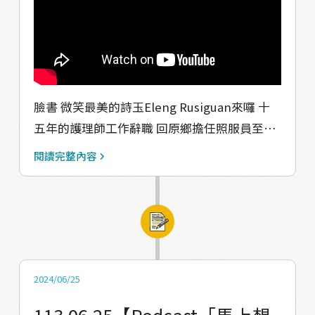
臉書 微笑最美的詩玉Eleng Rusiguan來囉 十
五年的護理師工作辭職 回原鄉擔任照服員至今
五年多了 照顧vuvu有一番心得的詩玉 要來跟我
閱讀完整內容
們分享他與vuvu之間的諸多故事 有感動的、也
有好笑的 當然還有現在年輕人很關注的 「怎麼
當照服員啊？」 現在就讓姐來告訴你囉 【點擊
收聽】
https://solink.soundon.fm/valjuluvitality
【感謝】 音樂：約迦音樂工作室 場地：南區青
2024/06/25
聚點－屏東智慧農業學校 獎勵單位：文化部、
113.06.25【Podcast「馬上想