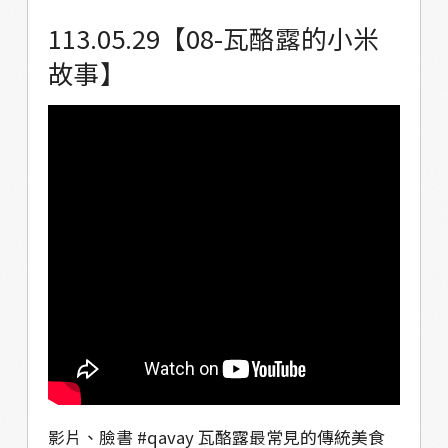
南區青聚點－屏東智慧農業學校 獎勵單位：文
113.05.29【08-瓦酪露的小米
化部、教育部 －－－－－－－－－－－－－－
故事】
－－ Podcast就像廣播電台一樣 是一種透過聲
音來聆聽的節目 本節目之後每週一下午五點 都
會播出與青年訪談的節目 讓馬兒青年聊聊他們
眼中的部落 也分享他們生活經驗與故事 歡迎追
蹤各平台，才能準時收聽喔～
https://solink.soundon.fm/valjuluvitality #
馬上想到你 #Valjulu #瓦酪露 #馬兒
影片、臉書 #qavay 瓦酪露最常見的傳統美食