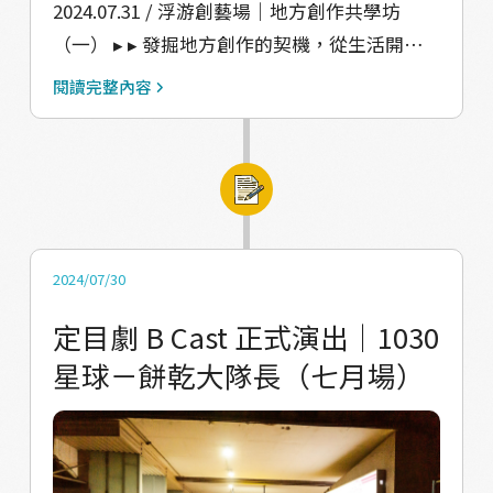
素，能慢慢地、簡單地說好一個故事。 ⁡ 下一
2024.07.31 / 浮游創藝場｜地方創作共學坊
場，我們將綜合前兩堂課程討論， ▸▸ 地方的需
（一） ▸ ▸ 發掘地方創作的契機，從生活開
要 / 議題看法的異同 ▸▸ 我想做的是 / 我可以做
始，一同探索。 定目劇演出結束後，浮游團隊
閱讀完整內容
的是 進行初步的編創構想！
經歷了內部檢討，並繼續邁向下一步。這次的
演出有「1030星球——餅乾大隊長」的演員瑀
宸再次加入我們，深度探索自己在浮洲的定
位。同時，我們也迎來了幾位新朋友——浮洲合
宜住宅的兒童藝術老師兼魔術師，來自淡水的
實境故事體驗創作者，還有一位從小成長於浮
2024/07/30
洲、關注文化資產保存議題的大學生。 每個人
定目劇 B Cast 正式演出｜1030
的創作領域雖然各異，但也有共通之處。我們
星球－餅乾大隊長（七月場）
以浮洲作為初探場域，討論彼此在日常生活中
的多樣觀察。儘管生活背景不同，我們在共學
坊中發現了大家共同關心的議題、感受到的地
方挑戰，以及對自己居住地未來的期待。 其