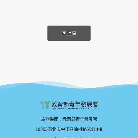
力，不只讓附近的店家們信任她，願意將自家
依然有長輩願意教授北管，而原先的戲團則已
的回收物交由她處理，也讓她累積了許多人
解散，戲台的位置於近年改建成活動中心。現
脈。 月下正美的，是她一顆熱情又善良的心。
在每天的下午，都能看見耆老們聚集在這裡喝
今晚，她也會隨著月光，以自己的方式讓浮洲
茶、聊天，天花板上也還留有架設戲台的設
回上頁
順利的運作下去吧！
計。 對他們來說，回憶彷彿昨日，一眨眼，也
就過了一甲子。 聽著耆老們的分享，我們好像
也隨著他們的笑容，回到了當時的時空背景。
原來，地方和劇場，搬到現代亦同，最純粹的
一個眼神、一段獨白，真實的生命力就足以觸
動人心。
主辦機關：教育部青年發展署
10055臺北市中正區徐州路5號14樓