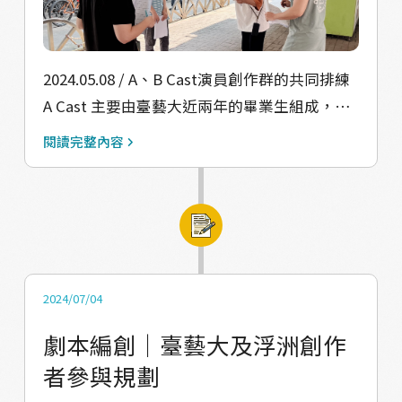
經過的時候，覺得自己好像穿越了時空隧
道」；「因為這齣戲才有機會踏進浮洲，在劇
中能發現河流、建設、廟宇等等臺灣的重要元
2024.05.08 / A、B Cast演員創作群的共同排練
素，如何影響浮洲人們的生活。」 再次謝謝口
A Cast 主要由臺藝大近兩年的畢業生組成，因
碑場的所有觀眾，包含浮洲里里長賴姿吟、聚
為希望邀集更多對浮洲地方感興趣的朋友一起
閱讀完整內容
安里里長蔡世川、新北樹林三福里里長張致
參與創作，B Cast 我們開啟了對外招募，最後
遠、緒藹設計、浮島日常、醬厚呷官財板、複
成為我們夥伴的演員歐陽蓓（或可以叫要她蓓
象公場臺藝大學長們、臺藝戲劇系同學們的蒞
蓓）過去就讀臺藝大舞蹈系，現今是臺藝大戲
臨支持。因為大家留下的每一份鼓勵、創作和
劇系碩士生。我們和蓓蓓因為去年的「覓光—
執行面的回饋，都彌足珍貴，也讓我們逐漸看
浮洲故事特展」而認識，在和他導覽分享故事
見以戲劇收存地方記憶的可能性。
展覽的過程中，他驚訝發現原來浮洲有我們這
2024/07/04
樣的團隊在用心經營著地方，並且這裡竟然有
劇本編創｜臺藝大及浮洲創作
這麼多富人情味的店家，自此對「板凳麵」這
者參與規劃
間店家特別有印象，覺得有機會一定要去品嚐