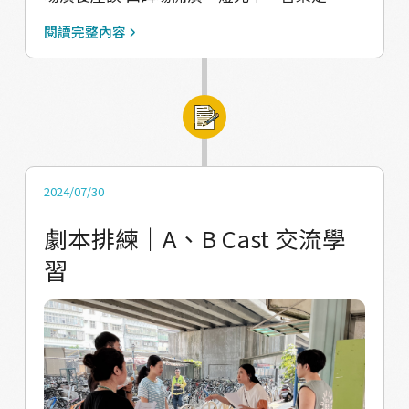
到自己是馬來西亞人，因為來臺灣讀書才偶然
有我們過去兩年間階段性實驗的作品、調查、
閱讀完整內容
住在浮洲，因此這裡對他來說只是中繼站，畢
活動，就這樣在舞台上組成了一齣完整的戲。
業後就會搬走了。但是這次回來，他發現有好
在觀眾正式入場參與之前，其實我們不確定會
多過去的回憶停留在這邊，可能就是一些日常
收到什麼樣的回饋。街區遊走的演出形式，就
堆疊（浮島日常老闆娘也同樣分享，浮洲的故
好像旅行一樣，也許路途相同，卻因著遇上街
事非常難做，因為這裡就是日常居民的生活，
道上不同的人、事、物，而可能長出意想不到
沒有什麼特色或是大起大落），但光是這樣的
的收穫。 當然，意想不到的收穫也可能是已料
2024/07/30
記憶挖掘，就能讓他發現浮洲的美。 六月場演
想過的挑戰。過程中我們遇到了兩天的梅雨鋒
劇本排練｜A、B Cast 交流學
出就在掌聲中圓滿落幕，A Cast 的演員們順利
面，著實考驗著劇組夥伴們的應變。但也很感
習
畢業，他們未來的路還很寬廣，不見得要待在
謝浮洲的環境條件，讓演員們能帶領大家走進
浮洲，但我們知道，他們會在下一站透過藝術
在地人習以為常，初來乍到的朋友們卻感到新
揮灑自己對生活的熱情。
奇、有趣的空間。 A Cast 飾演回收阿嬤 / 大學
生的品瑩說：「一開始沒有什麼非來到這個地
方玩的理由，但因為有了這齣戲，我們能夠請
大家來到這裡看看。」 也有觀眾分享：「火車