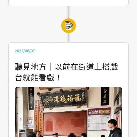
助理、造型設計」，甚至當消息一釋出後，又
對面馬路那間店的親戚； 下課時，孩子可以寄
有「浮島日常咖啡店」主動提供約 100 多瓶的
放在誰家的店裡，又或者是，街角的不起眼的
店內免費汽水兌換、「醬厚呷官財板」贊助的
椅子，卻是居民聯繫關係、彼此招呼的重要地
小型官財板、「JAG 這個・浮洲」以農家割稻
點。 我們生活中常見的鄰居，都可能是地方的
茶、冰淇淋做演出合作，再再看見了浮洲居民
小小人物，默默在自己的職位上，帶動著周邊
互相幫助的熱心，而居民們這樣熱情的加入，
的互動關係。 今天來介紹，有一位在夜晚走訪
2024/06/07
也讓第一次與我們一起合作的臺藝大創作者們
浮洲鄰里、許多店家都認識的：月美阿姨。 如
聽見地方｜以前在街道上搭戲
驚訝，同時回想起他們過去也曾經在浮洲接受
果把浮洲想像成一個人體，那麼月美阿姨大概
台就能看戲！
到許多居民的幫助，像是熱心的早餐店阿姨怕
就是擔任血液的角色，在這個早寐的城鎮，每
他們肚子餓，所以多給了他們幾顆煎餃吃飽，
晚過了八、九點後，多數店家紛紛打烊收工，
或是以前曾經每天都去吃的「典早餐」，現在
為一天的生活畫上休止符，而以資源回收為業
才忽然意識到自己已經好久沒有回去店裡，和
的月美阿姨，便會在此時獨自一人推著推車，
哥哥姊姊們寒暄問暖了。 1030 星球就像是我們
挨家挨戶地為浮洲代謝掉早已鞠躬盡瘁的物
與居民一起，一手建造起來的地方對話平台，
資。原本出生於梨山某個農家的阿姨，在八七
大家都因為這個異想世界而得以用自己喜歡的
水災時，狂風暴雨將年幼的她與原生家庭吹