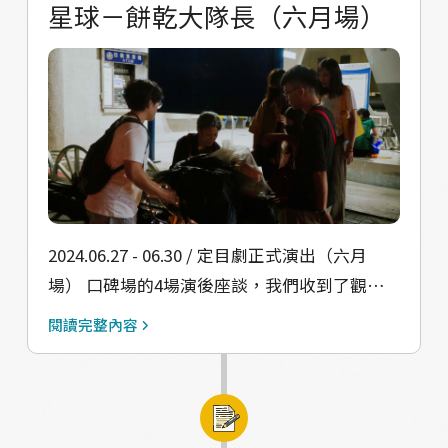
星球－餅乾大隊長（六月場）
們的巧手，劇本的想法一點一滴地浮現在眼
前，從平面視覺拍攝、設計會議、搬桌椅、鋪
地板、蒐集道具、把碎布拼成大帳篷⋯最後呈
現出的模樣——介於日常與奇幻之間，整體設計
含有星際的元素，也同時留有常民印象的風
味，有時候在路上排練，路過的居民也誤認為
是真的阿伯、阿嬤，無意間創造了一些有趣的
互動。 經過這樣數十次的排練，進入七月的正
式演出。每天 18:30 集氣後，總會發現大家進
2024.06.27 - 06.30 / 定目劇正式演出（六月
入認真的工作狀態，眼裡滿是堅定的光，迎接
場） 口碑場的4場演後座談，我們收到了觀眾
今晚全新的冒險。 這次的演出，是我們第一齣
許多寶貴的回饋，重新審視一齣戲劇能夠帶給
閱讀完整內容
完整的製作。 每場次的觀眾限縮在 12 位以
觀眾、帶給浮洲地方更進一步的深刻價值，我
內，希望保有看戲和走路時一定的空間舒適
們發現「劇場不僅僅只是藝術的一種表現方
度，也因著遊走的演出形式，需要高度專注的
式，更重要的是在過程當中他能夠促進彼此的
臨機應變，去面對可能會發生的風險，工作夥
對話」，當品瑩飾演的回收阿嬤拖著回收車走