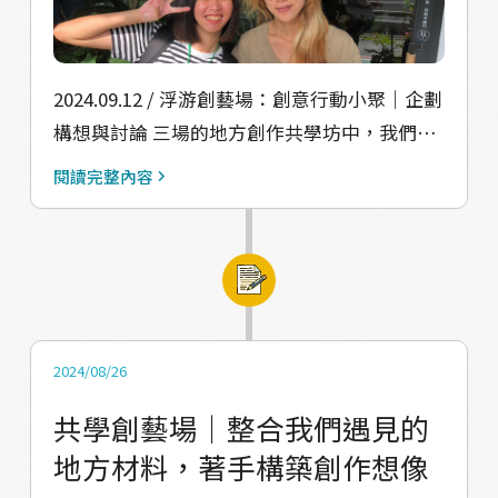
等活動經驗分享給大家。 ⁡ 運用第一場的願景藍
圖，大家漸漸打開一層新的對話，一起思考我
們能怎麼運用自己的專長，在社區碰撞出不一
2024.09.12 / 浮游創藝場：創意行動小聚｜企劃
樣的火花。過程中我們蒐集到包含一人一菜的
構想與討論 三場的地方創作共學坊中，我們從
浮洲宴、社區街道美化整理、中山國小一日導
創作青年的探索與討論過程中，發現大家關注
閱讀完整內容
覽、藝術市集、故事劇場⋯等大大小小的豐富
著同一個課題：「浮洲有許多懷抱理想和熱情
想法。 ⁡ 小聚之後，在有下一步的行動之前，看
的小店，卻因為缺乏被看見的機會，時常在經
見參與的夥伴在浮洲社團積極分享自己在社區
營困難中默默消失。相對地，也常有新店家如
的所見所聞，好像大家也開始一起在日常中、
雨後春筍般湧現。」過去的調查顯示，浮洲的
在自己能夠給予的能力範圍裡，為這片土地注
地理位置十分特殊，雖然名義上屬於板橋，但
入新的養分。 ⁡ 2024.10 / 小聚的夥伴們🌟 希望
它擁有獨立的火車站，且臺藝大也坐落其中。
2024/08/26
明年的相聚越來越多人！ • 臺藝大學生、北藝
理應成為藝術與地方緊密交織的社區，但由於
共學創藝場｜整合我們遇見的
大學生 • 戲聚仁 • 浮洲在地居民、合宜住宅
臺藝大成立的歷史背景與社區居民遷徙浮洲的
地方材料，著手構築創作想像
新住戶（一筆森林創意美學、原色魔術劇場 ）
原因，這兩者之間有著歷史脈絡上的關聯，卻
• 臺藝大旁-浮島日常 • 臺藝大後街-三色堇藝