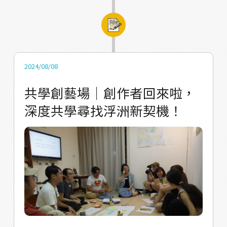
始，期待每一個夥伴都能回到自己熟悉的場
是有趣的、新奇的、教育性的⋯從自己擅長的
域，開始自己的行動！
領域出發，會有哪些可能的執行方式。 ⁡ 開啟單
車踏查之旅，路途中騎經車站、古厝巷弄、大
樓公園，不論是眼前所見的建築地景的差異、
行經時身體感受到的道路安全規劃，亦或是耳
2024/08/08
朵聽到的背景聲音變化，都反映出這個區塊人
共學創藝場｜創作者回來啦，
們的部分生活樣態。在古厝巷弄的位置，看見
深度共學尋找浮洲新契機！
的是居民在一樓客廳、廟前聊天的風景，換到
大樓社區時，交流的空間則換成社區廣場、咖
啡好聚所，而居民的需求也隨之改變（例如：
希望更多定期的親子休憩活動或空間）。 ⁡ 有時
候我們的想像，會在實際的行動中得到新的觀
點，也可能在行動中發現和自己當初所設想的
不同而感到挫折，但在這些主觀感受和客觀的
觀察中，找到學習的切入點、找到可運用的元