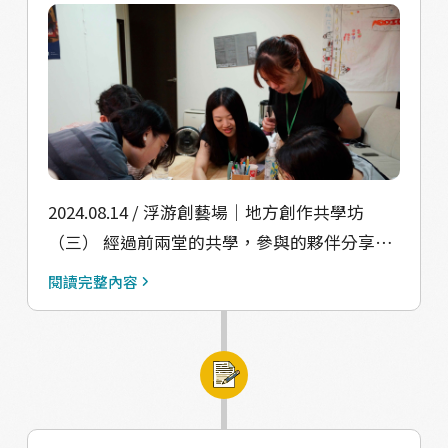
缺乏實質上的互動，使得藝術與地方真正交融
術空間 • 近浮洲河堤-新裕興咖啡 • 中山國小
的願景仍有待實現。 這次共創小聚決定從共學
附近-就素麵線 • 龍興街-醬厚呷官財板 • 住
坊進一步深化，從帶領創作者參與學習，擴展
在板橋的朋友
至邀請更多懷抱地方理想的浮洲店家一起加
入，共同打破過去的隔閡，凝聚出我們對浮洲
未來的共同想像。在與長期致力於藝術創生的
「浮島日常」闆娘深入討論後，我們發現想要
號召店家一起參與社區行動，在浮洲確實有很
2024.08.14 / 浮游創藝場｜地方創作共學坊
高的門檻。其主要原因在於，當地多數店家屬
（三） 經過前兩堂的共學，參與的夥伴分享：
於服務民生日常的小商家，而社區活動帶來的
回家之後她上網翻了翻浮洲覓光地圖和我們去
閱讀完整內容
人流往往無法轉化為穩定的顧客來源，這使得
年訪談店家的小故事，也趁有空時自己再出發
店家不願輕易跨出舒適圈，投入社區發展。 然
去踏查小店，意外找到以前從沒發現過的咖啡
而，在與闆娘討論如何帶領課程的過程中，我
廳，很喜歡浮洲像尋寶一樣帶來的驚喜。 我們
們也看到一個契機：只有店家能夠從自身的角
常常習慣「點到點」移動的生活，共學的時間
度來重新思考如何與社區共生。我們的青年團
讓我們有機會專注在當下，散步回家的路上也