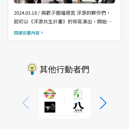
方式參與社區、分享發言、回憶過往生命經驗
散，而她也隨著收養家庭來到台北生活。從台
裡種種的酸甜苦辣，導演－歐陽劭祈也和大家
北市內輾轉搬遷到浮洲後，她挑戰了各式各樣
2024.03.18 / 與歡子園福德宮 浮游的夥伴們，
分享說，其實自己原先並不喜歡浮洲，但不是
不同的行業，直到家庭變故，才開始了整理回
起初以《浮游共生計畫》的街區演出，開始了
因為浮洲不好，而是這裡太像自己澎湖的家，
收的工作。如今，未婚未嫁、膝下無子女的月
與浮洲地區的對話，期待以戲劇收存地方故
閱讀完整內容
會讓他想起一些不是那麼希望憶起的過往。
美阿姨，獨自一人生活著。 有一次，我們在街
事，傳唱那些屬於浮洲的共同記憶。前陣子，
「餅乾」是他和奶奶的相處回憶，而他希望把
上進行戲劇排練時遇到了阿姨，她親切地說：
我們拜訪近百歲的地方耆老，希望瞭解他們過
這個回憶放進劇本中，與浮洲、與星球上的居
「剛下課啊！要早點回家休息喔！」還有一
去的生活經驗，才知道我們現在所熟悉的街
民／角色們擦出新的火花，看見不一樣的浮
次，在我們邀請阿姨來聊天的過程中，附近的
道，以前搭個戲台，搬個紅板凳，就是日常夜
其他行動者們
洲⋯⋯而接下來，臺藝大的演員們將成為第一
商家協助我們聯絡阿姨，離開的時候，另一位
晚最好的休閒娛樂。 位於板橋浮洲的歡子園的
批演員（ A Casting ），帶著這些回憶踏上共
我們剛訪問完的老闆也突然出現來幫阿姨整理
這間福德宮，原先與歡圓宮是同一間廟，後來
同創作的新旅程。
回收。 這天我們帶著參與今年街區演出的演
鐵路興建，當時居住在茉莉花巷一帶的長輩，
員，與阿姨親自談話之後，覺得只用「大風大
常常在翻過鐵路前往歡圓宮參拜時發生意外，
浪」或許不足以形容月美阿姨早年的人生波
因此，民國 47 年時，便將廟一分為二，在此地
折，更多的是超乎一般人想像的傳奇色彩。但
興建了現今的福德宮。在福德宮落成前，已經
她享受著自己現在的生活，樂觀友善的人格魅
有歌仔戲團與北管樂隊在此地演出，直到近代