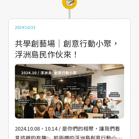
作契機 → 訪察探源之旅 → 構築創作想像，鼓
勵學生在課程時間裡，突破日常點到點的移動
距離，讓自己好好感受、觀察社區裡那些不曾
2024/10/23
發現過的事物。學生在過程中也勇敢訪問居
共學創藝場｜創意行動小聚，
民，最後初步為浮洲設計出特色產品。 此外，
浮洲島民作伙來！
在七月份的戲劇演出結束之後，我們邀請在演
出過程中所連結到的臺藝戲劇系校友「艾瑪聖
石製作」，於 10/23、10/27 合作四堂「浮洲藝
起搖：藝術生活課」。運用臺藝大文創園區-文
創工作室場地，讓臺藝大畢業的學生能回到浮
洲創作、應用自己所學，將課程回饋給在地居
民。他們熟悉浮洲地方人口生態，因此也決定
開設全年齡適合的課程。 11 月，我們印刷第二
版共 500 份的浮洲藝鄉生活地圖，讓民眾在浮
2024.10.08、10.14 / 是你們的相聚，讓我們看
洲店家們自由索取，可以展開自己和社區的小
見這裡的有趣✨ ⁡ 前兩週的浮洲島創意行動小