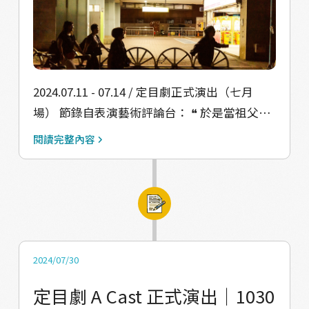
中，最引起我們注意的是夥伴們提出的幾個關
鍵詞：「不確定性」、「變動性」、「地價便
宜」、「族群磨合」。這些因素可能讓居民對
投入地方事務感到猶豫。接下來，我們將引導
夥伴整理希望深入了解的內容，走出討論空
2024.07.11 - 07.14 / 定目劇正式演出（七月
間，進入浮洲田野，傾聽地方與居民的真實聲
場） 節錄自表演藝術評論台： ❝ 於是當祖父的
音。
生命史與產業史、交通史與信仰史如此和諧地
閱讀完整內容
綁定──紙廠技術的神奇、火車站的便捷、自
宮廟向家庭的回歸──之時，歷史的敘寫方式
早已不再關注個人經驗，而是透過個案來佐證
大敘事存在的合理性⋯⋯ ❞ 從年初開始，一路
從編寫劇本、演員徵選、第一次排練、拜訪居
民店家，不知不覺過了半年，我們也換下冬季
2024/07/30
衣物，進入了夏季。 設計魔法設計師們：平
定目劇 A Cast 正式演出｜1030
面、場景、燈光、音樂、造型、攝影，透過他