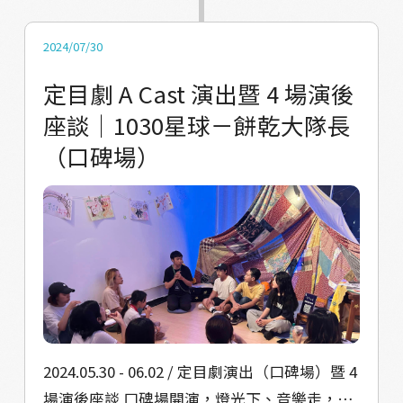
伴人數必須達到一定的量能，才能好好完成各
在街上，觀眾彷彿以為他就是日常的那位阿
地點的換景銜接。我們常笑說，有幾場的劇組
嬤，雖然平時沒有機會和真正的阿嬤說到話，
2024/07/30
人數比觀眾人數多，又靠著熱情活了下來。 完
卻可以在戲劇過程裡透過對話，感受到生活的
定目劇 A Cast 演出暨 4 場演後
成一齣戲、一場活動，謝謝背後一群人的同
艱辛、認識到彼此陪伴的重要性。 在六月場的
座談｜1030星球－餅乾大隊長
心，有來自臺藝戲劇的好朋友，在平常正職、
正式演出中，雖然我們沒有太多時間、心力進
（口碑場）
兼職下班後再次上工，也有近年從海外回來的
行創作上的修正，但我們把心思放在「怎麼好
演員們，同時兼顧著自己的劇團和地方創作；
好的為這個地方的人們說話」，這看似簡單的
也有在地方工作的夥伴、在炎熱的暑假來協助
一句話，其實恰恰是「演戲」最為困難的一件
的學弟妹。謝謝，一起活在當下的時空，一起
事情。演員，就是為了替那些不擅長自己說、
努力實踐更理想的未來樣貌。 謝謝，給予我們
不覺得可以說的生命經驗，用具備美感的方式
養份的這片土地故事。
進行情感傳遞，不是為了展現自己的才華，而
單單是因為感同、身受，所以訴說。 A Cast 的
演員們在開演前彼此分享，或許這樣的演出在
外人眼中看起來很單純，但其實他需要非常扎
2024.05.30 - 06.02 / 定目劇演出（口碑場）暨 4
實深厚的基礎去呈現。臺藝大的演員智勇也說
場演後座談 口碑場開演，燈光下、音樂走，所