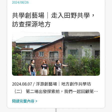
隊將藉由店家跨領域的觀點與方法，在這次合
多了很多可以觀察的細節。 第三場共學，邀請
2024/08/26
作中深入洞察地方的脈動，期盼透過這次共
大家一起運用對於所在場域——浮洲的主觀感
共學創藝場｜走入田野共學，
創，開啟更多對話的契機，為浮洲的未來創造
受、客觀事實，交流彼此對地方看法的異同，
訪查探源地方
新的連結與互動平台。
也思考創作能帶來的對話與影響力，合作構築
一個行動計畫。從聯想遊戲中，看見每一位參
與夥伴自由的表達，也投入滿滿的創意，讓
「地方創作」除了訴說地方故事以外，也嘗試
加入更多有趣的元素，或是值得共同討論的議
題。 共學的尾聲，大家分享自己擅長、有興趣
的事情，包含文字創作、拍攝、親子溝通、表
演的夥伴們，初步想像「一日小里長體驗」的
拍攝計畫，過程可能會遇到像是居民對於地方
2024.08.07 / 浮游創藝場｜地方創作共學坊
的認同度、地方原有特色流失的困難⋯等，而
（二） 第二場出發探索前，我們一起回顧第一
團隊又將如何一起分工實踐。 很高興大家在這
場討論的內容：地方現狀、挑戰、機會，以及
閱讀完整內容
三場地方創作共學坊認識彼此，共學只是開
自己期待地方上「未來會出現的事情」，可能