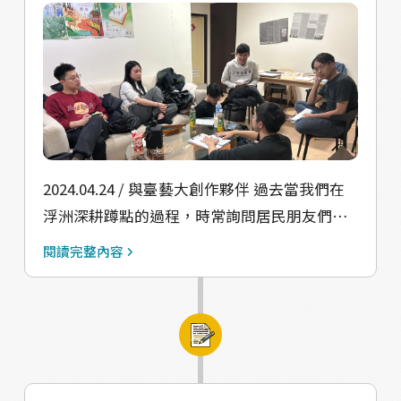
看看浮洲眷村的味道，也相當期待能和我們合
作，更深入在浮洲嘗試自己動手創作。 這樣的
因緣既會，讓 B Cast 的夥伴和 A Cast 相當不
同，除了有與我們延伸合作的蓓蓓，還有過去
邀請團隊負責人俊齡參與「日更聚場 podcast
」的主持人瑀宸，過去同樣是就讀臺藝大戲劇
系，雖然過去對浮洲沒有太多感情，但在與俊
齡的分享交流中非常感動，二話不說就答應投
2024.04.24 / 與臺藝大創作夥伴 過去當我們在
入開發這次的浮洲定目劇。第三位演員夥伴庭
浮洲深耕蹲點的過程，時常詢問居民朋友們
溦來自新竹，在台中長期運用劇場投入地方深
「你們覺得浮洲有什麼特別的地方呢？」有人
閱讀完整內容
耕，我們很榮幸能透過定目劇的開發，召集各
說「這裡有茉莉花⋯但已經都消失了」、有人
方夥伴匯聚浮洲，透過劇本排練的互相學習，
說「民國時代的眷村⋯但被大水摧毀、拆遷
不只把青年能量帶進浮洲，也能回到各自場域
了」、也有人說「浮洲火車站！那裡讓浮洲居
持續發揮。
民們在交通上變得方便很多，而且其實以前就
有興建過，是後來停駛近年才又重啟。」 當我