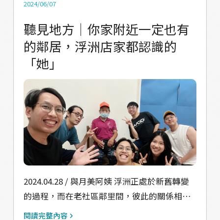
們在討論如何收斂曾聽聞過的浮洲故事，整理
2024/06/07
彙編成在地人、外地朋友都會感興趣的參與方
聽見地方｜你家附近一定也有
式，讓大家一同來感受浮洲的有趣時，在有一
的鄰居，浮洲店家都認識的
次大家一起集思廣益的「腦袋風暴會議」當
「她」
中，1030 車站代碼這個 idea 蹦一聲的跳出
來！「過去的事情其實我們已經沒有機會參
與，未來的都市更新我們也沒有直接的權利去
改變它，不如就創造一個想像世界，讓大家走
進戲劇的魔幻當中，好好感受浮洲的魅力
吧！」於是，1030 星球：定目劇開發計畫誕生
了。 定目劇開發，最重要的是先有適合呈現浮
洲地方的劇本，有了 1030 星球的概念以後，現
在我們可以著手打造新的浮洲，居民們都能用
2024.04.28 / 與月美阿姨 浮洲正處於新舊轉變
最小的力氣、但是自己最擅長的方式參與其
的過程，而在老社區鄰里間，彼此的關係相當
中，於是我們有了「臺藝大的 3 位演員、導演
緊密。 舉例來說，轉角這間店的老闆，可能是
閱讀完整內容