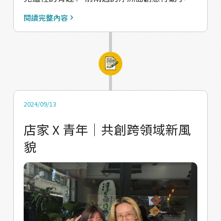
旅行，並且以網頁式圖文手冊，呈現浮游藝術
聚，我們很高興能聚集平時忙碌的大家，在這
閱讀完整內容
共創工作室在今年度之中，從《1030星球》定
兩個夜晚留下一些精心的時刻，認識彼此，也
目劇實驗作品，到「浮游創藝場——地方創作共
聊聊自己對於地方的想像。 ⁡ 看著大家聚在一起
學坊及創意行動小聚」的製作歷程。一路上因
的畫面，簡單，卻不容易。 ⁡ 這裡面有浮洲的在
為這些店家和創作者們的支持，我們能發展出
地居民（又分不同生活區域的住戶）、浮洲的
更貼近這片土地的各樣作品，而店家們就是浮
藝文空間、咖啡廳、小攤販、臺藝大學生、多
洲的最佳引路人！ 立即閱讀 ➟ 浮游藝術 2024
次來到浮洲的攝影師、第三次踏進浮洲的北藝
2024/09/13
｜行動紀實
大學生、住在板橋市區的朋友⋯每一位參與的
店家 X 青年｜共創跨領域新風
夥伴，都跟浮洲有著不同關係，也都有著不同
貌
的專長與深厚的故事。 ⁡ 隨著遊戲的帶領，大家
寫下「希望浮洲能有的事情」以及「不希望浮
洲出現的事物」，從自己關注的事物出發，共
同畫出對於浮洲的想望。接著，由浮島日常負
責人琬淳介紹自己的經歷、採訪編輯專長，也
將浮島空間裡發生過的各種展覽、市集、演出