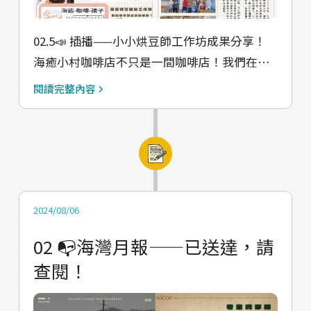
特別連結。 小朋友們還做了一首詩給海癒，快
點進去海灣月報網站仔細看看吧！ 💬未來想像
02.5📣 插播——小小烘豆師工作坊成果分享！
結合第一期月報的華源五感DNA地圖，帶著小
海癒小村咖啡店不只是一間咖啡店！我們在
朋友們到社區走讀 也結合第二期月報和他們說
2023年起，以佇立在太麻里鄉入口處的海癒小
閱讀完整內容
華源國小的故事，因為漸漸沒有人了，所以被
村咖啡店為人而知，但其實擁有企劃公司的靈
廢校 許多華源的叔叔阿姨們想要小孩讀自己以
魂（成立鐵花鹿有限公司、運營海癒小村咖啡
前就讀的華源國小都讀不到了⋯⋯ 所以很多小
店），是隱身在整個村落的專案計劃後面，像
朋友說想要未來華源變成人口很多、熱鬧的樣
是村內企劃部一般的存在。所以我們也常辦理
子！在走的過程中也看到社區有許多壁畫 興趣
社區活動，像是在地餐桌、地方市集等等，凝
是畫畫的小朋友就說：「我想要以後回來畫這
聚社區情感的同時，把華源村的美好推播共感
2024/08/06
個！」 結合小朋友的興趣描繪出自己長大後在
給大家。並和地方國小合作持續教案教學配
02 📭海灣月報——已送達，請
家鄉的未來。 🌊海灣月報下載網站：
合，也是學生們能來一同互動的空間！ 這期月
查閱！
https://hellohiyucafe.wixsite.com/haiwan-
報也和三和國小一起共同產出，以一次的烘豆
yuebao 村落線上導覽準備開跑！歡迎大家來
體驗工作坊＋村落探索藝術工作坊的方式產出
華源村走走，慢下來用五感體驗、感受這裡的