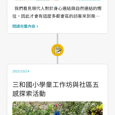
最不可 或缺的「認同感」 都是需要用心去保存
聽到廟裡擲筊的聲音、感受風迎面而來的觸
我們看見現代人對於身心連結與自然連結的嚮
及流傳下來的。透過這次計畫的田野調查、田
覺⋯⋯ 將會發現很多不期而遇的美好，都是華
往，因此才會有這麼多都會區的訪客來到南迴
野報告之產出 以及最後的人文 DNA 地圖和華
源要給你的見面禮。 【華源村快訊/海癒使用
地區，來到華源社區的天空之鏡、椰林大道打
源風格展，都願能有助於讓這些老聚落、社區
說明書/給社區的話/華源五感DNA地圖/趣味小
閱讀完整內容
卡休憩。不過，社區也不希望大家只是來拍拍
歷史文化的脈絡 以及屬於華源的記憶與知識不
遊戲】
照就留下垃圾走掉，想讓社區外的群體可以更
被忘記，讓這些在地性的根本，能有所本的被
加體驗到華源村的風格，用感官記憶來記得華
述說及傳承下去。 此次展覽呈現內容透過不同
源。故村落與社區自身，必須先定位出屬於自
的感官主題探索華源 （嗅覺、視覺、味覺、觸
己的 DNA 元素，感性與感知的引導，才有下一
感、聽覺、心感） 和社區及學童一起產出感性
步。透過這次計畫的田野調查、地圖和華源風
DNA地圖與元素，逐步發現華源村土地的細
2023/10/24
格展，都願能有助於讓這些老聚落、社區歷史
節，一起重回感受的能力！
三和國小學童工作坊與社區五
以及屬於華源的記憶不被忘記，讓這些在地性
感探索活動
的根本，能有所本的被述說及傳承下去。 最後
的華源風格展將透過不同的感官主題探索華源
（嗅覺、視覺、味覺、觸感、聽覺、心感），