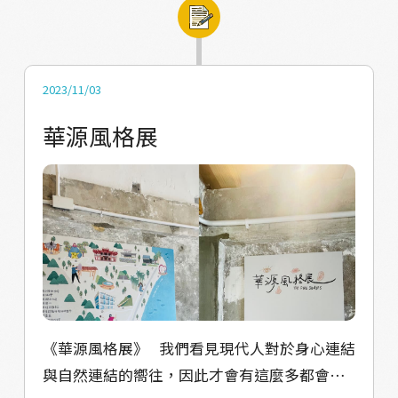
的感性✨
那麼熱鬧⋯⋯ 但我們仍想做些什麼讓華源重新
程緊密和社區互動，加深團隊與社區的連結
繁華起來，無論是海癒辦的餐桌或是咖啡市集
💪🏽 月報為社區的大家共創出來的成果，每個
想透過各式各樣的方式讓大家重聚在一起、讓
人都有機會分享他們的故事、觀點和想法，促
大家在華源有活動可以參加、有事情可以做。
進社區內的互動和交流 加強社區凝聚力的同時
2023/11/03
🌊海灣月報下載網站：
為居民們提供了一個參與社區事務的平臺。 去
華源風格展
https://hellohiyucafe.wixsite.com/haiwan-
年為第一步的【Re:mind :探索華源感性 DNA
yuebao 村落線上導覽準備開跑！歡迎大家來
行動】，找到屬於華源的人文DNA及海灣感性
華源村走走，慢下來用五感體驗、感受這裡的
今年我們將華源村的美好，無論是山海還是人
感性✨ 【華源村快訊/校友導覽專案/華源老照
情味和社區一起展現給社區外的大家 讓它不僅
片/華源國小/居民口述歷史/老童玩專欄/趣味小
僅是一份擁有村內資訊量的報紙，同時也是一
遊戲】
個展示村莊風貌和特色的月報。 面對著華源的
關係人口們，它擔當起向外傳遞的角色，也讓
在外地的遊子能收到一份屬於家鄉的溫暖。 並
《華源風格展》 我們看見現代人對於身心連結
以完整的內容總集迎接每一位到訪者， 展示出
與自然連結的嚮往，因此才會有這麼多都會區
我們華源的獨特魅力。 ｜趣味小遊戲｜ 一想