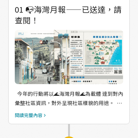
沖咖啡都參與其中，並傳授咖啡相關知識，讓
華熱鬧！ 到民國70年後人口移出才逐漸沒落。
01 📭海灣月報——已送達，請
他們更了解本地的咖啡產業。 1.加入50克咖啡
本村東臨太平洋，西背中央山脈，南迴鐵、公
查閱！
豆，小火慢煮。 ＊它有手把，慢慢的轉！！^^
路貫穿其間 靠山沿海，風光明媚，民風純樸、
2.第一次爆的時間是6分10秒， 烘出來的是有
熱情好客。居民以務農為生，農產品除了有名
點果香的淡咖色！！ 3.第二次爆的時間是12分
的釋迦、咖啡以外 還有荔枝、橘子、梨子、枇
20秒！ 是有淡咖色、深咖色！！！ 4.接下來
杷、波蘿蜜等等，經濟作物以荖花、荖葉為大
把豆磨成粉，敲打讓粉聚 集起來！ 5.接下來，
宗 另有洛神花汁、蜂蜜等農產加工品，多樣化
放入一張神奇的魔法紙 ，用熱水沖泡！ 6.一杯
的農產品為華源村的特色！🧑‍🌾 📣聽社區的
香甜可口的手沖咖啡完成 🌊海灣月報下載網
Wendy阿姨說，40幾年前，村校聯合聯合運動
站：
會，有200多個人！ 那時候超～熱鬧。就算華
https://hellohiyucafe.wixsite.com/haiwan-
源國小現在被廢校了，只剩一個蔣公銅像 但它
今年的行動將以🌊海灣月報🌊為載體 達到對內
yuebao 【華源村快訊/烘豆體驗工作坊/村落
對華源仍然是一個重要的地方，除了有重要的
彙整社區資訊，對外呈現社區樣貌的用途。 對
探索藝術工作坊/與學童共創/成果分享/趣味互
歷史、文化背景之外 它也乘載了許多居民的共
於社區而言，這份月報除了是能讓資訊流通，
閱讀完整內容
動小遊戲】 村落線上導覽準備開跑！歡迎大家
同回憶。即使現在華源村的小孩想讀華源國小
對內溝通的工具之外 也是【Re:unite 重聚在一
來華源村走走，慢下來用五感體驗、感受這裡
已經讀不到了 人口外流也使得華源村沒有以前
起】，凝聚並整合社區的媒介！ 透過發行的過