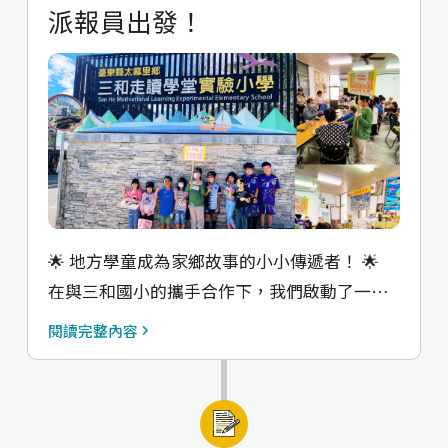
派報員出發！
伴，帶您走進華源村的10個特別角落，包括大
坑、南坑、新吉，細細挖掘每一處不容錯過的
故事。搭配及探索小包，進行線上導覽，一路
探索、穿梭社區角落，旅遊不再是走馬看花。
並結合互動小遊戲和預約制手作體驗遊程，為
您的深度旅遊增添專屬於華源的獨特記憶。 🌊
海廢教育包： 「 不再是臨時號召，讓淨灘成為
新的旅遊體驗！ 」到海灣野餐也能順手撿海
廢，適合親子共同參與。來一場實地環境教育
🌟 地方學童成為家鄉故事的小小傳遞者！ 🌟
演練！ 📙後山文學、親子童書： 在華源海灣
在與三和國小的攜手合作下，我們啟動了一場
上，閱讀本好書，享受寧靜午後時光。 🏝️晝
特別的活動，讓孩子們成為《海灣月報》的小
閱讀完整內容
夜交織-海灣野餐墊： 以華源著名景點「天空之
小派報員！ 這項計畫結合了教育與社區資源，
鏡」以及「華源海灣」的線稿與色塊設計，好
透過實際行動，讓孩子們以全新的方式連結家
看的野餐墊絕對是野餐體驗的加分項✨ 💌 特
鄉。 孩子們在學校的支持下，帶著他們也參與
別驚喜 這次的導覽活動，我們的華源的夥伴、
其中製作的《海灣月報》 走入三和村的社區住