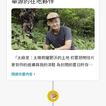
華源的在地夥伴
體驗。 長期：長大離鄉背井後會因這份體驗增
加對家鄉的記憶和認同，不是單單在課本讀到
而已，透過課程在地化，更加以感性的方式存
在心中、記憶中。
「太麻里：太陽照耀肥沃的土地 初夏把明信片
寄到你的皮膚與我的涼鞋 為封閉的夏日貯存二
色絹印」 ——截至《信史》 五感：觸覺、嗅
閱讀完整內容
覺、聽覺、味覺及視覺。 透過活動計畫的前置
田野調查行動，更加認識太麻里華源村這個地
方，不僅有山海的優越視覺、聽覺或是嗅覺條
件，更有著許多擁有個人魅力的居民們，感受