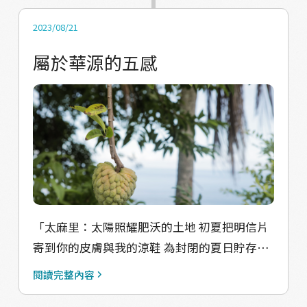
到的是心覺。 這次來介紹我們的在地夥伴兼受
訪者！ ⚗️在地夥伴 鍾梁秀（綠野香踪植物精
2023/08/21
油研製所負責人） 華源南坑 阿嬤從很久以前就
屬於華源的五感
開始在華源南坑經營綠野香踪，都自己在家裡
附近採集，回來蒸餾，純天然製作精油和純
露，跟市面上不一樣的是阿嬤採用熱製法，而
非一般的冷製法，在萃取器把植物的精華萃取
出來之後，油水分離，油就是精油，水就是純
露。也有賣相關的產品，像是手工香皂、化妝
水以及其他保養品等等。海癒小村的純露咖啡
所用的就是阿嬤家的純露，月桃、桂花以及萬
「太麻里：太陽照耀肥沃的土地 初夏把明信片
壽菊，和在地夥伴一起讓飲品加入地方特色。
寄到你的皮膚與我的涼鞋 為封閉的夏日貯存二
🥬在地夥伴 侯泉承（夢想莊園負責人） 華源新
色絹印」 ——截至《信史》 五感：觸覺、嗅
吉 泉承哥住在新吉，擁有導覽專業、許多植物
閱讀完整內容
覺、聽覺、味覺及視覺。 透過活動計畫的前置
知識以及一個夢想莊園，在談話的過程中可以