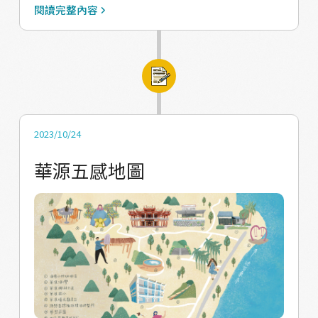
的訪客來到南迴地區， 來到華源社區的天空之
到華源，我會想到⋯⋯華源海灣、天空之鏡、
閱讀完整內容
鏡、椰林大道打卡休憩。 不過，社區也不希望
椰林大道⋯⋯遊戲結束。 但你知道嗎？天空之
大家只是來拍拍照就留下垃圾走掉 我們相信，
鏡旁邊有一個老村長開的枝仔冰，都用新鮮的
這是現階段嘗試聚集有回返感知、與環境連結
食材做成的 裡面有蘑菇小屋，還有養可愛小動
意識的人群 塑造社區形象元素，也用現存居民
物。山上有一個免低消就能一覽山海享受咖啡
期待的方式改變社區組 成最有效益的行動方向
的莊園 有一整座充滿香甜Q嫩黃金果的果
村落與社區自身，必須先定位出屬於自己的
園⋯⋯。這是一個在山海間的小村子 我們有日
2023/10/24
DNA 元素，感性與感知的引導，才有下一步。
出、海洋以及不同風味的咖啡豆，有豐富的味
華源五感地圖
呈現華源獨有的人文風格之前，團隊也意識到
道。 來體驗和網路上打卡景點不一樣的華源，
地方文化脈絡對於社區發展的重要性 我們必須
更美麗、更有人情味一點。 用五感串連的華源
認識自己身處的這片土地，了解自己的歸屬地
DNA地圖，每個點都有對應到的感官體驗 掃報
之前有過什麼樣的歷史、 擁有著什麼樣的文化
紙上的 QR CODE有更多的介紹，來走走吧！親
特色，要知道自己是誰，才能把專屬於這個地
自帶著這張地圖來村子內散步晃晃 慢下來用感
方的樣貌呈現並不斷裂地保存下來。 無論是立
官記憶記得這裡，看看自己的感官是不是有慢
基於這片土地上的文化、語言、傳統產業以及
慢地感受到上面所寫的五感 聞到海浪的味道、