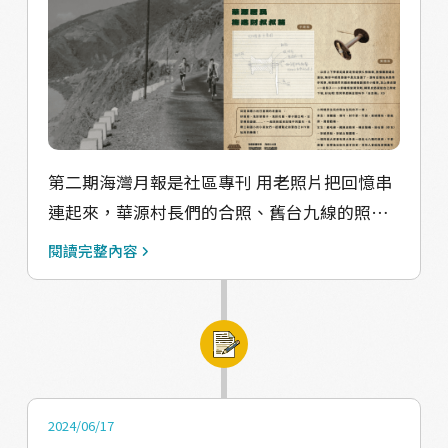
內容，並以1+1聯合報的方式發行，大家透過海
感性✨ 【華源村快訊/三和走讀學堂實驗小學師
灣月報也可以看到三和國小校刊的精華版，更
生共創/1+1聯合月報/小朋友對社區未來想像/
進一步了解三和走讀學堂實驗小學的精神。海
海癒烘豆體驗/互動小問題】
癒和三和國小一起辦了許多活動，產出許多火
花，包括社區走讀工作坊、每週晨讀時光、烘
豆體驗課和小小咖啡師職場體驗等活動。 透過
這些活動讓小朋友能更認識自己的家鄉和社
第二期海灣月報是社區專刊 用老照片把回憶串
區，用不同的方式對家鄉的環境文化背景有更
連起來，華源村長們的合照、舊台九線的照
加深刻的體驗，也希望埋下小小的種子，讓小
片、華源國小師生合影⋯⋯ 還有老童玩專欄！
閱讀完整內容
朋友長大離鄉背井後會因這份體驗增加對家鄉
希望居民們收到這份月報時回想起以前，那些
的記憶和認同，透過課程在地化，更加以感性
老日子的美好。 🫘華源村背景介紹 華源村是
的方式存在心中、記憶中。同時也激發他們的
少數在南迴地區沒有原住民族群居住的村落，
創意和創新精神，讓傳統與現代能夠結合。烘
是一個居民大多以耕作為主的傳統小農村。 日
豆體驗課和小小咖啡師職場體驗，從一開始的
治時代就有人住在這裡，曾經因為位於台九線
採集華源在地咖啡豆到親自烘豆、磨豆以及手
進入南迴的入口處，村落因驛站補給機能而繁
2024/06/17