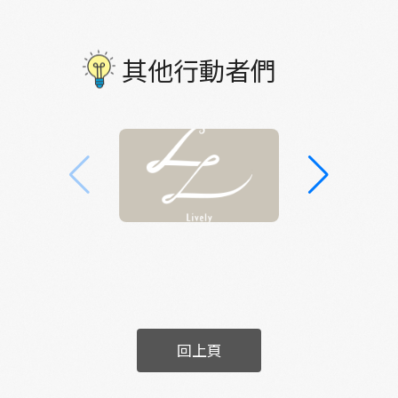
田野調查行動，更加認識太麻里華源村這個地
感受到他對自己的小莊園有著自信，以這個地
方，不僅有山海的優越視覺、聽覺或是嗅覺條
方為傲。這個從自家延伸出去的一個小莊園什
件，更有著許多擁有個人魅力的村民們，感受
麼菜都有！九層塔、龍鬚菜、紅鳳菜等等⋯他
其他行動者們
到的是心覺。 實驗研究顯示，當我們身處在一
也和海癒另外一個計畫「海灣餐桌」做結合，
個環境，會在無意識的情況下描繪出地圖。當
將在地小農的農作物和南迴文學一起呈現在海
我們刻意記住身處的環境，心裡的地圖會更清
癒，也讓其他人更加認識這個地方，有著什麼
晰，但研究指出，即便沒有特別留意，還是可
樣的農作物、什麼樣的人以及氛圍。 🧑‍🏫在地
以記住一個地方。那就是所謂的感官記憶，透
夥伴 李訢妘Wendy 華源大坑 Wendy阿姨住在
過田野調查的五感體驗，讓我對這個地方更加
華源拱天宮的對面，家裡有著大庭院，種了許
深刻，並產生一種由內而外所產生的情感。村
多蔬菜、瓜果，還有咖啡樹，每一棵植物都看
民們各自努力地用自己的方式讓華源被更多人
得出來被用心照顧著。從小在華源村長大，對
看到，不同的方式但不變的看得見的真心，大
於華源的人們還有這個地方都非常熟悉，對於
家都很用心在對待這片土地。 同時也會被這些
這片土地也有著許多記憶和故事。 藉由訪談居
用心感動到，身份漸漸從他者進到這個社區的
回上頁
民回憶的闡述、故事的分享，帶著我們回到過
群體，我認為這是很難能可貴的緣分以及交織
往的那個華源村，承載許多情感的重量，並形