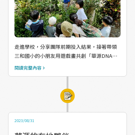
和社區及學童一起產出感性ＤＮＡ地圖與元
素，逐步發現華源村土地的細節，重新看見本
地元素的原貌，一起 重回感受的能力。並藉由
訪談居民回憶的分享、場景的對話觸發及兒時
記憶的遊戲重現，讓不管哪個年齡層、群體，
都有對話的可能，形塑出不同時空背景下的社
走進學校，分享團隊前期投入結果，接著帶領
區樣貌。
三和國小的小朋友用遊戲畫共創「華源DNA五
感地圖」，同時更了解自己的家鄉與村落。並
閱讀完整內容
與老師合作帶小朋友們走出學校，進入社區進
行五感探索，讓他們能去到共創地圖的每一個
景點，用感官記憶記得華源，路上的植物長什
麼樣子、廟裡拜拜的味道、華源海灣的海峰觸
碰到肌膚是什麼樣的感覺⋯⋯ 希望對於三和國
小的小朋友造成的影響： 短期：小朋友能用不
2023/08/31
同的方式對家鄉的環境文化背景有更加深刻的