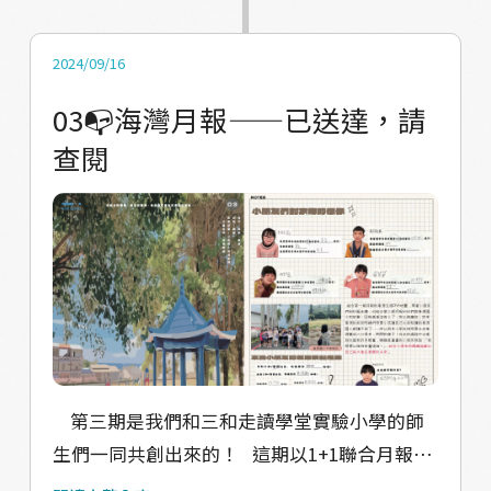
店家們也準備了一段溫暖祝福，隨著海灣月報
戶、三和漁場、海巡署與活動中心，親手派送
與您分享！翻開這期的月報，感受來自華源村
這份蘊社區報紙。 把紀錄自己視角的華源村、
2024/09/16
的滿滿心意吧！ 快來一起加入這場與華源的深
三和村以及自己想說的話親手傳遞給居民們！
03📭海灣月報——已送達，請
度對話，讓每一步都成為與土地連結的故事！
也讓小朋友們走入社區，無論是在處理新鮮漁
查閱
🌾 #海灣月報 #華源村導覽 #五感探索 #沉浸式
獲的叔叔阿姨、還是在活動中心上課的阿公阿
體驗 #深度旅遊 🌊海灣月報下載網站：
嬤 還是在認真上班守護大家的海巡署哥哥們！
https://hellohiyucafe.wixsite.com/haiwan-
透過行動看見村落的各種樣貌 他們不僅是訊息
yuebao 快來一起加入這場與華源的深度對
的傳遞者，更以行動詮釋了對家鄉的熱愛與守
話，讓每一步都成為與土地連結的故事！ 🌾
護。 這是一堂特別的家鄉課：孩子們在實踐中
【華源村快訊/線上村落導覽/村落五感探索/沉
學習，透過與居民的互動 深刻感受到地方的溫
浸式體驗/深度旅遊/在地食材/海灣野餐籃】
度與故事的力量 這份經驗拉近了孩子與社區的
距離，也讓大家更看見海灣月報的存在。 🌊
讓我們一起為這群小小派報員喝采🎉
第三期是我們和三和走讀學堂實驗小學的師
生們一同共創出來的！ 這期以1+1聯合月報的
方式發行，大家透過海灣月報也可以看到三和