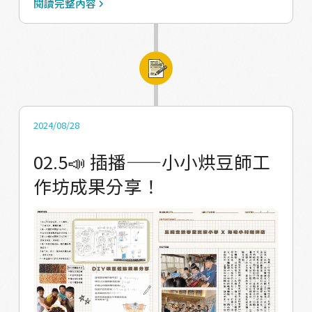
閱讀完整內容
國小校刊的精華版 更進一步了解三和走讀學堂
實驗小學的精神。海癒和三和國小也一起辦過
許多活動，產出許多火花 包括社區走讀工作
坊、每週晨讀時光、烘豆體驗課和小小咖啡師
職場體驗等活動 這些活動讓教育不僅局限於課
本知識，而是涵蓋更多實踐性和互動性的內
2024/08/28
容，讓教育更加生動有趣。 也透過這些合作，
02.5📣 插播——小小烘豆師工
學校和海癒能夠共同推動在地事務，推動社區
作坊成果分享！
的可持續發展。 🫘烘豆體驗 從介紹華源咖啡
產地到親自烘豆、磨豆以及手沖咖啡都參與其
中，並傳授咖啡相關知識，讓他們更了解本地
的咖啡產業🫘 放上小朋友們烘豆的成果及學習
單，用在地化的課程讓他們能夠用不同的方式
記得自己的家鄉 無論是五感的感官接觸，還是
親自去體驗、得到成就感，都是一種和地方的