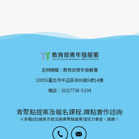
出的關係。此次田野調查除了認識、採集花花
塑出不同時空背景下的社區樣貌。
草草，也和村民們進行訪談，透過訪談過程進
入到他們記憶中的華源，再結合五感的主題，
統整風格展所要展現的DNA地圖以及其他展出
內容。
主辦機關：教育部青年發展署
10055臺北市中正區徐州路5號14樓
電話：(02)7736-5234
青聚點提案及報名課程.蹲點實作諮詢
※來電(信)請表示欲洽詢青聚點提案或培力事宜，謝謝！