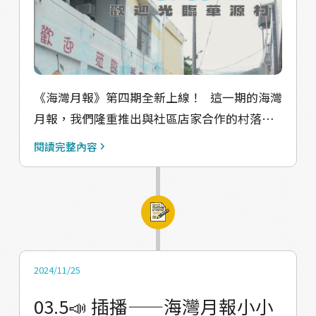
《海灣月報》第四期全新上線！ 這一期的海灣
月報，我們隆重推出與社區店家合作的村落線
上導覽系統！除了延續居民共創的精神，我們
閱讀完整內容
還為來訪的朋友們準備了全新的方式，帶您用
嶄新的視角認識華源村——結合海癒小村的在地
餐點，到沉浸式的五感探索，包裝成野餐籃服
務，內容則是探索華源村的鑰匙，每一刻都充
滿驚喜。 🌯方圓一公里餐點： 嚴選方圓一公
里內的北太麻里新鮮食材，每一口都是在地特
2024/11/25
色風味！ 🤖️海癒特派導覽員： 透過互動式
03.5📣 插播——海灣月報小小
Line聊天機器人，海癒小村的村長將全程陪