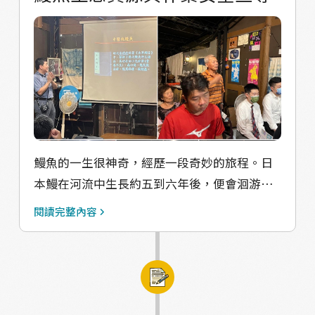
鰻魚的一生很神奇，經歷一段奇妙的旅程。日
本鰻在河流中生長約五到六年後，便會洄游到
海洋產卵，而它們一生中只會產卵一次。成熟
閱讀完整內容
的鰻魚離開它們的棲息地後，經過約六個月的
旅程，抵達馬里亞納海溝附近繁殖，繁殖後便
會死亡。孵化出的鰻苗呈柳葉狀，隨著北赤道
洋流漂流，然後隨著黑潮向北移動，經過四到
六個月後，便能抵達東亞沿岸。在這個階段，