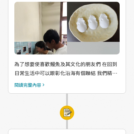
為了想要使喜歡鰻魚及其文化的朋友們 在回到
日常生活中可以跟彰化沿海有個聯結 我們精心
設計了許多可愛小物，今天要介紹的是圖片的
閱讀完整內容
蚵仔擴香石。 於去年在彰化沿海做田野調查
時，我們發現蚵仔是這邊常見的物種 養蚵文
化、挖蚵殼的婦女 更是難得可見的人文風景。
我們在這週到了彰化鐵路醫院-高賓閣布展了 之
後會常態在這邊販售可愛的小物~~~ 除了可愛