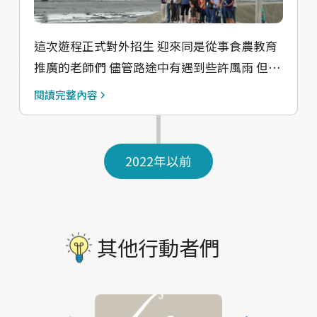
水裡展開未知的旅程
這次遊程正式對外招生 迎來同是從事食農教育
推廣的老師們 儘管路途中有遇到些許風雨 但仍
澆不熄我們的熱情 / 透過小旅行的路線 魚塭-濱
閱讀完整內容
海生態秘境-河口-海堤 每踏出去的腳步 每一幕
景色 都有鰻魚一生成長密碼以及生物知識 / 連
結過去漁村聚落北投 談著昔日漁村的光景及文
2022年以前
化脈絡 透過標本細部觀察不同鰻魚種類生物差
異 希望給帶給大家一個完整的生態之旅 / 這次
來參與的老師們也給予許多寶貴的遊程回饋 從
旅人的思維，設計我們的小細節 持續的優化，
其他行動者們
希望帶給遠道而來的朋友們最好的體驗 你好，
鰻魚君～鰻遊鹿港生態之旅 即將上線！敬請期
待！