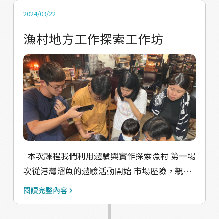
它們會變態為玻璃鰻，然後進入台灣、中國、
2024/09/22
日本及韓國的河口，開始在淡水中成長。 由於
漁村地方工作探索工作坊
人工繁殖鰻苗成本極高，還不具經濟效益，因
此養殖成鰻的鰻苗必須賴以野生天然苗。為了
兼顧保育，政府開放每年11月到隔年2月為合法
鰻苗捕撈季，其他時間禁止，讓3月後或11月前
來游的鰻苗，有機會溯河成長繁衍下一代，維
持鰻魚生態的永續。 本次活動由臺灣大學韓玉
山老師來為大家分享鰻魚的資源與生態，以及
鰻魚苗捕撈的安全宣導，老師帶領我們探索了
本次課程我們利用體驗與實作探索漁村 第一場
鰻魚神奇的一生，以及鰻苗捕撈與養殖背後的
次從港灣溜魚的體驗活動開始 市場歷險，親手
生態和安全議題。活動地點也特別選在過去附
烹魚並學習魚類解剖課程 一起發想如何設計有
近也有著許多鰻魚窟的北頭娛椿共同實驗空
閱讀完整內容
趣又好玩的漁村遊程活動 第二場次的活動將聚
間，富有歷史文化的空間，格外有意義！ 這次
焦在影像行銷 在短影音創作工作坊中學習平面
活動，讓我們反思我們如何與自然資源和諧共