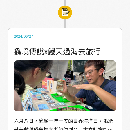
常見鰻魚的身體構造 以及每一個部位對於鰻魚
的作用是什麼 最後讓大家品嚐屬於各種鰻魚 在
對應台灣或世界不同地域的風俗民情 所衍生出
來的料理是什麼～ 透過完整鰻魚五感體驗 讓大
家更認識鰻魚文化
2024/06/27
鱻境傳說x鰻天過海去旅行
六月八日，適逢一年一度的世界海洋日。 我們
帶著數種鰻魚標本老師們到台北市立動物園～