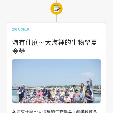
構圖與Reels製作技巧 經過實地拍攝和創作，
存的寶貴機會。期許大家都能夠珍惜我們的環
一起感受漁村的魅力。
境生態資源。
2024/08/18
海有什麼～大海裡的生物學夏
令營
ꔛ海有什麼～大海裡的生物學ꔛ #海洋教育食