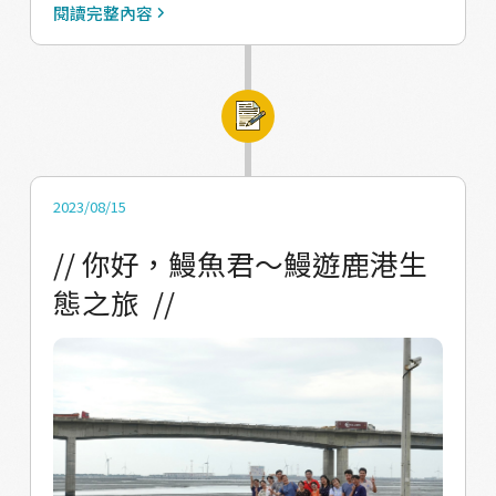
餐點的人做為第一視角 從鰻魚的角度以透明的
閱讀完整內容
柳葉鰻開始 經過玻璃鰻 → 黃鰻魚 → 銀鰻的時
期 依照鰻魚不同階段食物的不同設計出不同的
餐食內容 讓體驗完的旅客可以透過飲食連結，
更認識鰻魚生態。 / 柳葉鰻 / 透明的浮游生
物，我們利用果凍做出他透明的身子，仿真浮
游生物的樣貌。 / 玻璃鰻 / 鰻魚常於這個時期
2023/08/15
在海邊、溪流被捕捉到，進入養殖的世界裡 所
// 你好，鰻魚君～鰻遊鹿港生
以以芝麻奶茶加入形貌似玻璃鰻的米苔目，在
態之旅 //
旅人勺湯匙的過程象徵捕撈鰻魚 / 黃鰻 / 黃鰻
時期的鰻魚主要居住在淡水裡，隨著鰻魚生長
的階段不同，所餵食的飼料也不同 從像極了黑
糖糕的飼料粉、像餅乾的顆粒飼料 / 成鰻-銀鰻
魚 / 成鰻，正式告別淡水要回到海洋，我們使
用簡單的鹹檸檬 象徵著鰻魚接下來將會進到鹹