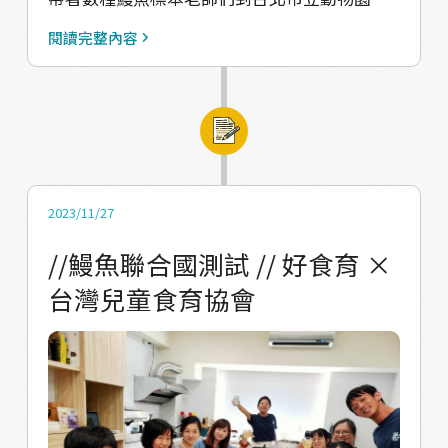
讓大家體驗摸魚的樂趣～ / 跟大家分享常見鰻
閱讀完整內容
魚的種類 從日本料理店的日本鰻 以及超市常見
製作鰻魚罐頭的灰海鰻 還有藥膳鰻魚的鱸鰻 /
看著大家摸著鰻魚不亦樂乎的樣子 我們也覺得
很開心～
2023/11/27
//鰻魚聯合國測試 // 好食育 ×
台灣兒童食育協會