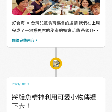
好食育 × 台灣兒童食育協會的邀請 我們在上周
完成了一場鰻魚君的秘密的餐會活動 帶領各位
老師們，透過「食物」這個載體 傳遞我們想傳
閱讀完整內容
達的生物性知識！ 透過品嚐各國對於鰻魚的料
理方式，將鰻魚的國際觀彰顯出來。
2023/10/18
將鰻魚精神利用可愛小物傳遞
下去！