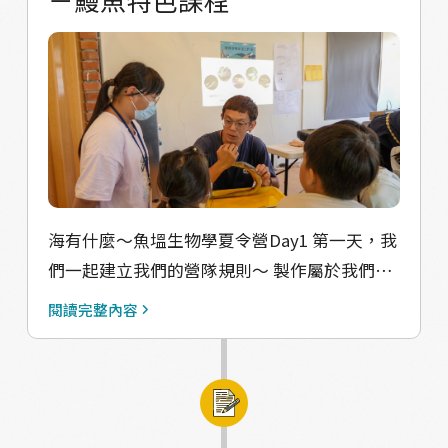
海有什麼～魚塭生物學夏令營Day1 第一天，我
們一起建立我們的營隊規則～ 製作屬於我們的
小隊旗 也從魚的顏色及紋路 身軀的形狀 鰭的圖
閱讀完整內容
形 讓孩子們利用想像來初步認識魚！ 以及我們
鹿港限定場次-鰻魚課程 讓大家觀察各種常見的
鰻魚種類 並且觀察繪畫他的身體結構差異～ 以
及每種鰻魚 對應不同種類的飲食方式～