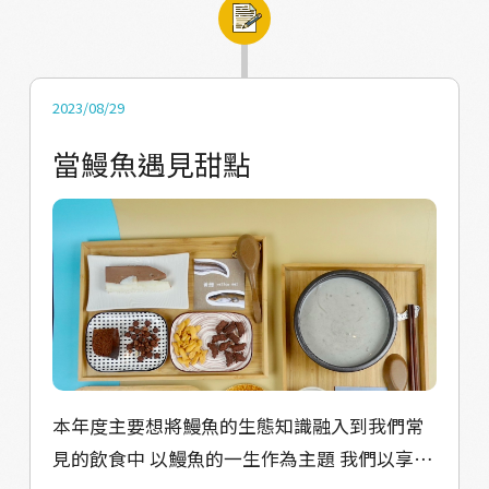
變黃鰻～我們利用牛奶和巧克力雪花糕來模擬
黃鰻的體色（嘴部有點戽斗、尾部尖尖的） 再
大一點，鰻魚會吃小魚（小魚造型餅乾示
意）、顆粒狀飼料（巧克力脆穀球示意）、粉
2023/08/29
狀餌料調成一坨（黑糖糕示意） 直到成鰻(銀
當鰻魚遇見甜點
鰻)～雪花糕白色的部分變深了！成熟的銀鰻除
了體色變化 眼睛也變大了！這也是要開始洄游
回海洋了~ 一段從淡水到鹹水的艱辛過程，最
後端上的這杯鹹檸檬果醬加冷泡茶，示意鰻魚
即將要面對成年人去探險的苦澀及未知大海的
鹹味。 透過鰻魚成長的故事，來帶領鹿港的民
眾更認識鰻魚物種及鰻魚的文化。
本年度主要想將鰻魚的生態知識融入到我們常
見的飲食中 以鰻魚的一生作為主題 我們以享用