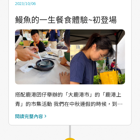
的蚵仔擴香石，還有花園鰻羊毛氈、鰻魚骨頭
2023/10/06
紋路的陶盤、白蝦編織手做吊飾、鰻魚筷架 希
鰻魚的一生餐食體驗~初登場
望能夠過這些可愛小物~可以療癒日常工作的疲
憊。
搭配鹿港囝仔舉辦的「大鹿港市」的「鹿港上
青」的市集活動 我們在中秋連假的時候，到鹿
港龍山寺廣場 舉辦我們《鰻魚的一生餐食體
閱讀完整內容
驗》的工作坊 利用【食物】來談鰻遊鹿港生態
故事 來自馬里亞納海溝柳葉鰻～鰻苗 慢慢成長