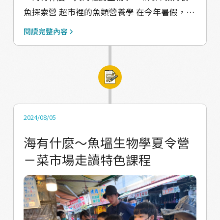
魚探索營 超市裡的魚類營養學 在今年暑假，我
們帶著台中梧棲的孩子們，從超市出發，找出
閱讀完整內容
隱藏在超市罐頭、餅乾、調味料的魚類成份。
菜市場歷險記及料理課 探險菜市場，感受魚販
叔叔阿姨的人情味，以及認識常見食用的魚類
及料理方式。 走讀梧棲觀光漁港 走讀大海，到
梧棲漁港踏查認識每一隻魚類，從大海到陸地
上，所以經歷過的流程及路程。 透過超市、傳
2024/08/05
統市場、漁港的走讀，認識我們日常生活中所
海有什麼～魚塭生物學夏令營
食用的魚類是從哪裡來的～以及三個地方販賣
－菜市場走讀特色課程
魚類的差異。 認識頭足類（花枝、小捲） 利用
實體生物觀察以及繪畫。分辨小捲、透抽、花
枝、魷魚，這幾類的頭足類海洋生物的差別。
認識魚類 實體的解剖魚類，來認識每一種魚類
的體內器官，以及觀察魚類的腸子，來分辨魚