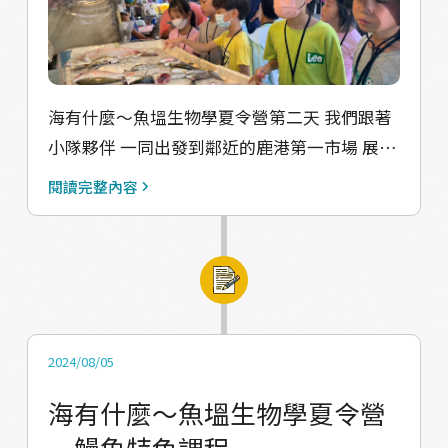
類是草食性還是肉食性 很開心可以陪著孩子～
完成這禮拜的營隊課程～ 最開心的莫過於，有
些孩子本來覺得魚類很臭在上完營隊後也敢嘗
試觸摸親近魚了 我們也開始期待下次再帶著孩
海有什麼～魚塭生物學夏令營第二天 我們跟著
子們一起利用玩樂的方式 親近魚親近大海 親近
小隊夥伴 一同出發到鄰近的鹿港第一市場 展開
我們家園的這塊土地 #海洋教育 #兒童營隊 #食
我們菜市場的探險記啦～ 看到琳瑯滿目的魚類
閱讀完整內容
魚教育 #港灣溜魚 #小捲 #花枝 #透抽 #軟絲 #
店家的叔叔阿姨都很有耐心的教導我們每種魚
魚類解剖 #漁港走讀
類的名字 以及他來自哪裡～ 我們利用有限的預
算 以及海鮮選擇指南 跟著小隊的夥伴一同討論
購買我們午餐的魚貨 老闆還多送了我們一些魚
貨呢～ 回到教室後 我們今天的任務 是要自己料
理我們買到的魚類 從三清魚貨開始（去鱗、去
2024/08/05
鰓、去內臟） 選擇料理方式 蒸、煮、煎、紅燒
海有什麼～魚塭生物學夏令營
新鮮的魚類，簡單的料理 就能夠品嚐到屬於魚
－鰻魚特色課程
肉的純粹美味～