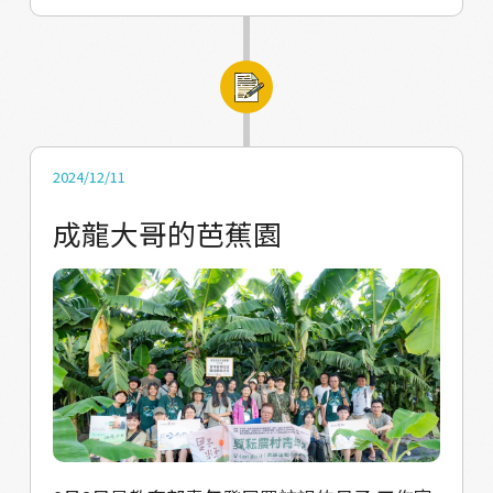
這是就是「野性的認識論」。 透過這樣的認識
的工作並不輕鬆。 為什麼野蓮池需要抓魚呢？
論重新認識地方、與地方建立起緊密關係，如
這些魚其實是野蓮池的「工作魚」：草魚能清
同我們重回長輩們認識野蓮、採集野蓮的路
除水藻；烏鰡會吃掉塘中的福壽螺；鯉魚、吳
徑，重新踏入山林、潛入河圳。透過野性，我
郭魚則會捕食蟲及浮萍，以維持野蓮的生長環
們不但為現代貧乏的身體感重新注入能量，更
境。每當野蓮採收完畢，放乾池塘重新種植
從野性的活動裡發覺地方文化無限的生機與可
時，便要在水乾之前將魚撈到其他池中，讓這
2024/12/11
能性。 我們也希望，這套認識論在未來能夠被
些魚繼續工作。 撈完體型較大的魚之後，池中
成龍大哥的芭蕉園
野籽們帶到全台各地，也許能為各地帶來更寬
仍有許多魚苗，隨著水位下降困在一窟一窟的
闊的視野，找到不易被資本襲奪的地方紋理。
窪地，隨後白鷺鷥大軍降臨，在這些水窪中逡
在農村走跳五天，玩樂間亦是一種學習。腳踏
巡，飽餐一頓。原來踩踏泥灘時所逸散著有機
著黃泥，爬上山嶺、潛身入水，或淋著午後雷
物混合著泥漿的氣味，乘載的是人與農作物、
雨，都是我們切實存在於此的證明。也因為這
水族、野鳥共同協作而成的野性活力。 魚跡戲
些親身經驗，而能理解農村的生活風格，在充
水活動的促成對我們而言是這兩年計畫執行的
滿溫度的記憶裡面，地方連結不會輕易抹去，
里程碑，一方面是跟李煥生班長累積了足夠的
正是我們帶領青年進鄉的野性方法論。
信任關係，讓他願意放我們一行30多人到他的