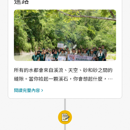
進路
所有的水都會來自溪流、天空、砂和砂之間的
縫隙。當你拾起一顆溪石，你會想起什麼，又
會用怎麼樣的形容詞來描述這顆石頭呢？ 營隊
閱讀完整內容
第三天的午後時分，環境療育師陳宜煊帶領野
籽們待在同一條河段，不同於先前戲水的嬉鬧
吵雜，閉上眼睛，專注在當下的身體、溪流、
風。 溪谷的風景不只存在於視覺，亦在吹拂過