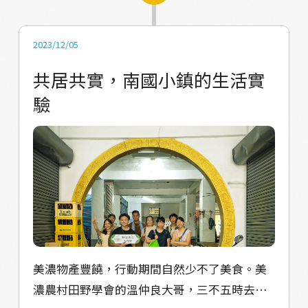
注及參與。於是，「夏耘」就在這樣的脈絡下
樣的想法出現！ ✦✦✦夏耘第三天✦✦✦ 野上
誕生了。 多年下來，參與過夏耘的成員們散布
野下也生趣：午後雷陣雨 #午後雷陣雨 為夏天
全台，深入農業、地方創生、社區營造等相關
美濃的典型天氣型態，也是美濃的農業、水圳
2023/12/05
領域，成為農村的一股活水；另外也有為數不
文化中，生態活力的泉源。 等高線地圖上起起
共居共實，南國小鎮的生活實
少的成員在學界、媒體等各行各業奮鬥，為台
伏伏，平原外圍的淺山，接納著百年來人們因
驗
灣的農業與農村發揮可觀的影響力。 / 今年的
著不同理由的進進出出。過往的你又是是因為
夏耘回到了美濃，以「野性」作為核心概念、
什麼理由去到到山裡的呢？ 在雨淅瀝淅瀝地落
午後雷雨作為意象，貫穿山野、平原、野蓮池
下之前，我們將登高眺望 #美濃平原 ，了解淺
及各種野性空間。在當中以「行動」串聯
山區域曾經作為美濃往返周圍城鎮通道，地理
「食」與「空間」，開展一系列活動，透過實
位置的特殊性，並透過#五感體驗與引導，開啟
踐深化「野性」論述。 / 美濃熱帶季風的氣候
#感官覺察 ，在林間 #自然遊戲 打開你塵封已
中，午後雷陣雨是最鮮明的特徵，在每次的大
久的 #玩耍潛力！因應生存所須，我們也將一
雨後，昆蟲、青蛙、螺紛紛出來活動，午後雷
同搭設天幕、炊煮餐食，設法在一場雷陣雨的
雨不只是南台灣珍貴的水資源，更為炎熱乾旱
美濃物產豐饒，行動期間自然少不了美食。美
時間裡安身立命！ ✦✦✦夏耘第四天✦✦✦ 有
的大地灌注豐沛的生命力，許多野性行動因此
濃農村田野學會的溫仲良大哥，三不五時去菜
德能司火：創灶生伙二三事 #吉東國小 於2019