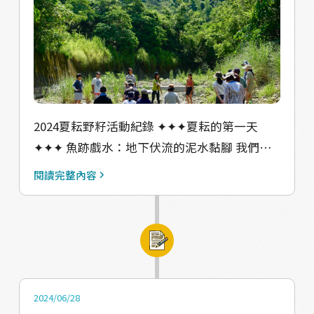
室物換星移 可以看出來水的浮力讓桌子、櫃
子、老菜餔 漂到各種奇怪位置跟角度 放在桌上
的電腦、印表機已經泡過水 防潮箱、冰箱跟瓦
斯躺在地上 我們的書庫一片狼籍 從溫大哥傳到
群組的文字消息 隱約透露出一點生無可戀的意
味 當員工們紛紛主動說 要回辦公室看看有什麼
2024夏耘野籽活動紀錄 ✦✦✦夏耘的第一天
可以搶救的東西時 溫大哥抱回了一鍋牛肉湯
✦✦✦ 魚跡戲水：地下伏流的泥水黏腳 我們來
「我是覺得沒什麼差了啦」「我現在還不想面
到美濃湖旁邊的#野蓮池。今天我們不是要來採
對現實」 只有那鍋牛肉湯不知道為什麼 從瓦斯
閱讀完整內容
野蓮，而是要把野蓮池裡面的魚通通抓出來！
爐跑到了流理臺，成功降落檯面，奇蹟似的倖
為什麼裡面會有魚？野蓮池裡面的草魚、鰱
免於難。 團隊重建工作 之 中元普渡 「水災那
魚、鯉魚、烏鰡等等是所謂的 #工作魚，各有
麼慘，感覺今年該普渡拜拜。」 颱風重創學
不同的功能。有的會吃雜草、藻類，也會把福
會， 光是清洗環境、搶救文件、訂購電器， 就
壽螺吃掉，讓野蓮能夠順利生長，是真正意義
用了大半個月去回復可辦公的狀態。 因此今年
上的 #魚菜共生。 今年夏耘談的是農村裡面的
普渡， 全體員工總動員， 打開Google 查拜拜
2024/06/28