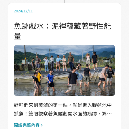
肌膚的風，耳邊閃爍著清脆流水，腳踩著玲瓏
卵石。透過宜煊的引導，野籽們透過心靈，開
2024/12/11
啟與身體、五感的連結，與水底溪畔身處在同
魚跡戲水：泥裡蘊藏著野性能
一個當下。在當代的生活環境，即使從小生長
量
在農村的孩子，也幾乎不曾將自己全然放入自
然的撫觸中；在這個過程，有一些種子在學員
們的心中悄悄發芽……。 在本屆的夏耘營隊
中，我們透過「野性的實踐」，回顧過往農閒
生活的樣態，與環境進行互動，如同循著祖先
長輩們潛入水中的路徑，重新建立起我們對土
地、萬物的認識。過去的經濟模式中，農閒的
採集游獵與玩樂，往往屬於非正規的經濟而不
被重視，但野性價值就在於翻轉地方上對於採
野籽們來到美濃的第一站，就是進入野蓮池中
集、野菜、閒置空間的邊陲、非主流認知，正
抓魚！雙眼觀察著魚鰭劃開水面的痕跡，算準
視原先被認為充滿「野」性而不起眼的事物，
時機角度放出網子，這才知道野蓮工人們平時
閱讀完整內容