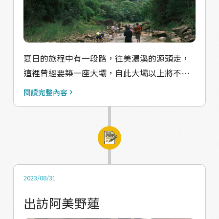
間白玉蘿蔔跟野蓮趁勢崛起，它們都是從不受
重視的角落翻身，其中野蓮作為一種野菜，在
今日的美濃大行其道，年產值達到4.5億。所以
我們會開始反思傳統的客家文化中，不務正業
夏日的旅程中有一段路，往美濃溪的源頭走，
的採集文化，其實才是這個地方脈絡中很重要
這裡曾經要築一座大壩，自此大壩以上將不再
的成分，也有可能是當代農業的出路。 回過頭
有流水聲，生態樣貌也將因此改變——所幸這一
來說，長輩常說小時候在農村遊玩的經驗，在
閱讀完整內容
切都沒有發生，而蝴蝶依舊飛舞。 往溪流深處
我們這些2000年前後出生的人，大部分來說都
的路上，看見溪流的生態、施加上的工程，一
是沒有意義的，但是當代在談農業論述的時
切屬於和不屬於溪的。 溪上種種，透露著人與
候，又非常需要這樣的野生觀點。所以我們透
自然的互動與衝突；邱郁文老師手舞足蹈的講
過這次的野上野下採集行動，帶大家上山下
解，帶著我們認識河川生態的深邃美麗以及溪
水，跟著在地的達人一起採集，讓學員們透過
流整治背後的憂傷。 PC：Yorong Lee
身體實踐，產生自己的農村生態論述，也為當
2023/08/31
代農村發展找到一個漂流出口。
出訪阿美野蓮