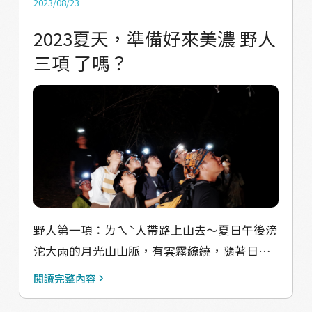
2023/08/23
後帶到秤重區，進入包裝。 在清洗場域中，或
2023夏天，準備好來美濃 野人
許與夥伴的穿著和現場的步調有所衝突，在這
三項 了嗎？
裡我們有了「臺北人」的代號，而訪談過程
中，也從中體會到我們之間的距離。 我們看著
野蓮在水中漂流，想著有阻力的狀況下如何俐
落帶動它們清潔，這中間有多少我們無法感受
的具象形容他們跨越國界，來到美濃的「慣
習」。 他們說：「臺灣人都不喜歡泡在水裡，
所以我們來做這份工作」、「 清洗野蓮的痠
痛、拉傷，我們都習慣了」 野蓮牽絆著誰與
誰？ 我們雲編將阿美野蓮帶回來的野蓮清洗、
野人第一項：ㄌㄟˋ人帶路上山去～夏日午後滂
再梳理它們，細心編職成束束「蓮結」，希望
沱大雨的月光山山脈，有雲霧繚繞，隨著日頭
參加野菜節的大家，也能一起思考在產業背後
漸漸落山，山林也似乎逐漸沉睡起來。 但是，
閱讀完整內容
付出的關係與結構，與我們的連結。
對我們在地的「ㄌㄟˋ」人來說，好戲才逐漸要