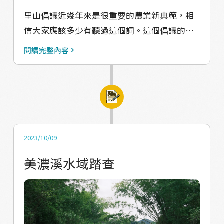
就在於翻轉地方上對於採集、野菜、閒置空間
百貨公司逛的記憶、田野中 #身體雜訊 的記
里山倡議近幾年來是很重要的農業新典範，相
等等邊陲、非主流的認知，正視原先被認為充
憶，這些都市以外的衝擊，逐一呈現自然野
信大家應該多少有聽過這個詞。這個倡議的核
滿「野」性而不起眼的事物，這是就是「野性
性。 ❃ 環境共生與自然連結 ❃ 打開 #五感體
心，講的是人與自然環境的互動關係，這種互
的認識論」，透過這樣的認識論，重新認識地
驗，五天沉溺在自然動身行動，接受野性場域
閱讀完整內容
動在淺山地區尤其多，也提醒現代人一件事：
方、與地方建立起緊密關係，如同我們重回長
給予的能量，感受生態當下的模樣。透過 #野
人其實是需要依存於自然而生活的。 當代的美
輩們認識野蓮、採集野蓮的路徑，重新踏入山
經歷慢慢摸索自身與農村的距離，覓得與環境
濃，看似有著高度人工化的田園開墾。因為傳
林、潛入河圳，從野性的活動裡，發覺無限的
共生自在的連結方式。 ❃ 「美濃」不侷限 ❃ #
統上客家人覺得「耕田出息一等人」，所以大
生機與可能性。作為客家鄉村的一部分，我們
午後雷陣雨，來自熱帶南國的招待。這次是個
家無不致力於田坵的開發，但其實還是很多人
也期待「野」成為客家文化論述的新出路，期
沒有雨備的營隊，工作人員隨時準備好應對千
會在農閒時跑到山裡水邊採集， 往往這些人就
許今年來到美濃的青年們，透過這次營隊的經
2023/10/09
奇萬變的熱帶氣候。農村帶來的想像、衝突、
被視為不務正業。 美濃傳統上是種菸的地方，
歷，能夠對農村更深刻的認識與洞察力，另外
改變其實會於生活中不斷重複出現，夏耘的理
美濃溪水域踏查
農民直接跟國家打交道，收入非常穩定，所以
也能循著長輩的路，透過野性行動發掘自身，
念不只限於「#美濃」，希望大家能把自然連結
美濃人才很愛種田。可是台灣加入WTO、開放
乃至於當代農村以及客家文化無限的可能性，
的體驗帶到各個角落。被農村感動的時間很
洋菸進口之後，本土菸葉產業就式微了，美濃
為台灣農村注入新生代的力量。
長，永遠都能是起點，就讓種籽們好好發芽。
原本的產業經濟就受到很嚴重的衝擊。這段期