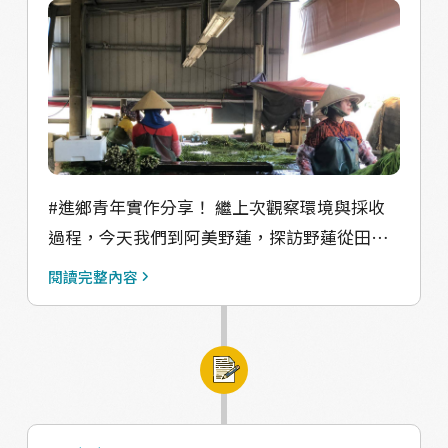
#進鄉青年實作分享！ 繼上次觀察環境與採收
過程，今天我們到阿美野蓮，探訪野蓮從田中
運到清洗區的過程，池中優雅地左右舞動野蓮
閱讀完整內容
清洗的大家，多是十多年前婚姻來臺的女性，
他們帶著越南斗笠（Nón lá）成為現場鮮明的
標記。 大哥開著貨車，將田裡新鮮收割的野蓮
載到清洗區，他們熟練的捆捆帶下車斗，先剪
掉野蓮根系，再放入水池中清洗，池中舞動野
蓮，再俐落拉起、左右搖擺甩去多餘水份，最