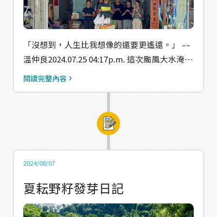
甲番茄園 用面積單位高報酬的特性 來支持另外
4甲地的有機芭蕉園 而雖然成龍大哥的番茄園
屬慣行農法的範疇 但在施肥、土壤改善上 成龍
「沒想到，人生比我想像的還要更遙遠。」 ––
大哥利用微生物及有機資材 降低對土地的傷害
溫仲良2024.07.25 04:17p.m. 這次颱風大水淹了
另外積極配合產銷履歷 讓商品符合市場競爭力
兩波， 第一波是前天（7/25）早上大約六點，
同時也具有永續性 這樣的做法讓我們看見 其
閱讀完整內容
學會辦公室的水淹蓋了腳踝， 我們把所有東西
實友善及慣行並不是非黑即白 當中充滿彈性及
都被搬到了桌面上， 包括電器、辦公室剛買的
韌性 能夠相輔相成 在環境與農民生計之間給予
電腦、放重要文件的防潮箱。 直到9點水慢慢
平衡的空間 是一種 農村、農業韌性模式！ 今
退去 在這之後， 溫大哥煮了一鍋據說成本達上
年的夏耘 我們就帶了學員們來參觀芭蕉園 成龍
千元的牛肉湯， 但沒想到十一點左右水又開始
大哥分享了他一路上摸索出來的各種經驗 以及
淹進來， 牛肉湯因為太燙被留在瓦斯爐上面。
如何看待不穩定的農業收入的心態 讓大家更認
2024/08/07
「為什麼學會不堆沙包？」 回到宿舍，他說：
識第一線的農業現場！
夏耘野籽發芽日記
「淹10cm和淹30cm有差嗎？」 等到了下午四
點水再次退去 他回到了辦公室 卻發現整個辦公