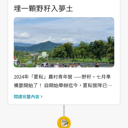
#野性，所以第一站就讓大家感受農業生產的生
流程， 採買供品金爐， 打電話請教在地長輩，
埋一顆野籽入夢土
態系囉！至於要怎麼在野蓮池裡面暢行無阻，
再自行寫了篇祭文， 一手一腳從零準備！ 一大
就請各位跟農民李煥生大哥請教請教吧！
早把學會曬在門口的「泡水書」移開， 準備好
✦✦✦夏耘第二天✦✦✦ 山洪爆發的避難所：美
金紙、素果、素三牲、酒水等供品， 供桌前擺
濃溪溯溪走踏 #美濃溪是貫穿美濃平原的主要
設臉盆裝水、毛巾， 供好兄弟盥洗使用。 全體
溪流，發源自美濃東北部靠近六龜、杉林一帶
員工每人拿着三株香， 唸出祭文於家門三拜，
的山區，是美濃人跡罕至的區域。 雙溪一帶正
供奉那些看不見的地方關係人口， 願與好兄弟
是從平原通往山區的入口，也是溪流景觀由深
們平安相處。
潭急流變緩的流域。#嘉義大學邱郁文老師 ，
2024年「夏耘」農村青年營 ——野籽，七月準
將帶領學員們沿溪而上，觀察溪流沿線自然生
備要開始了！ 自開始舉辦迄今，夏耘營隊已邁
態，以及河岸邊的人為擾動，思考人與自然的
入第16個年頭，自2008年底，《農村再生條
互動關係。 最後，我們將挑選一塊平靜的水
閱讀完整內容
例》在立法院通過一讀，雖舉著「活化農村」
域，帶著大家一同趴入溪中，打破水面的分
的旗幟，卻有著農地炒作的可能，為此有志之
隔，進入河川生物的世界。 或許大家從水生世
士成立「台灣農村陣線」，積極推動民間的關
界回到陸地領域後，對於 #河川治理 會有不一