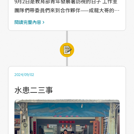
9月2日是教育部青年發展署訪視的日子 工作室
田裡抓魚。在過程中有相當多次的拜訪、討論
團隊們帶委員們來到合作夥伴——成龍大哥的田
與活動測試，才讓營隊活動順利執行；另一方
成龍大哥目前種植了4甲的芭蕉園 整片利用友
面，我們也透過這個活動，用「魚」串聯起跟
閱讀完整內容
善農法 耕作 除了對於友善農業有獨特的見解外
美濃溪、美濃湖、湧泉的生態環境。用「撈
成龍大哥也以這套模式實踐他的理念 為我們的
魚」串聯起古早美濃人摸螺覓蜆的趣味以及水
團隊帶來很大的啟發！ 來到成龍の蔬果 可以
環境中的非直接生產價值。用農塘「勞動」串
看見兩種完全不同經營模式的田區–– 隔壁田區
聯起地方農產業發展與勞動人口相關課題。
一排一排很整齊的慣行香蕉園 以及看起來非常
自由奔放的成龍大哥芭蕉園 「投入友善農業需
2024/09/02
要很大的成本！」 成龍大哥說 在剛開始經營芭
水患二三事
蕉園的前幾年 需要有無法回收成本的心理準備
但即使到了後期 生態達到平衡之後 有機的市場
價格其實也很難讓農民賺到錢 那到底是什麼支
持成龍大哥繼續實踐有機的理念呢？ 其實解方
就是另一邊慣行農法的番茄園 成龍大哥種了一