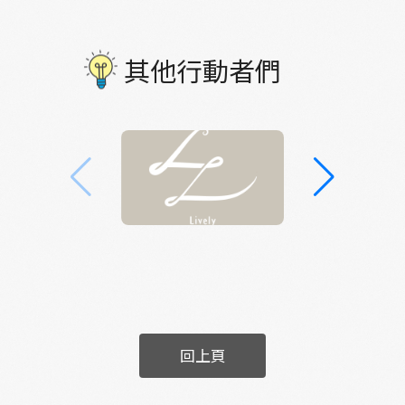
登場呢！戴上頭燈，身穿雨鞋，背包裡揹著幾
樣傢伙，就這樣準備上山啦。 樹冠上對著頭燈
光線發光的飛鼠，蟄伏在溪澗的澤蛙，形影不
其他行動者們
離的辣人狗（lad nginˇ gieuˋ，咬人狗）與假
芋仔（gaˋ vu eˋ，姑婆芋），靜靜地觀察著人
的動靜；膽小的山羌受到驚動，翹起白白的尾
巴拔腿就跑，吶喊著！ 水鏡野生 等待你來用足
跡寫下屬於自己的山林故事 獵人 ㄌㄟˋ 人，傻
傻分不清楚 PC：Yorong Lee
回上頁