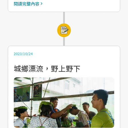
成為可能。 去年的夏耘，我們屢屢碰見因午後
市場親自挑菜，總能帶來新鮮的時令青蔬，共
年轉型為 #客家人文實驗小學，將客家文化融
閱讀完整內容
雷雨，被迫變更行程的狀況，於是今年我們反
感歲時變化；客家料理專家邱國源老師見到一
入 #食農教育，為了讓學生能夠親身體驗參與
思了與午後雷雨的關係，決定將午後雷雨作為
群年輕人，直說要秀一手功夫菜絕活，於是我
實作，在校園建置了傳統大灶及窯爐的料理設
主題，帶領學員們看見午後雷雨與大地的關
們在豐盛的客家菜之中，嘗到歷史與文化的滋
備，透過傳統大封、鹹豬肉披薩等特色料理，
係，並進一步帶入「野性」的概念與實踐：
味；美濃在地獵人林國福大哥，帶領大伙上山
實際感受客庄伙房如何透過一口灶凝聚所有人
「野性」的概念來自於我們在美濃多年的觀
夜觀、採集，轉身又變出一鍋野味，這種身體
的情感。 今年度我們與吉東國小合作了一系列
察。 我們發現「野性」的力量，為農村帶來更
力行的風味，會永久銘記在味覺記憶裡吧。 夏
以美濃「#水」為主軸的食農教育沙龍講座，接
2023/10/24
強的韌性、更寬闊的可能性，如美濃的野蓮與
日的生活，編織在共居、共食、共事的節奏
下來預計將內容凝聚成學習手冊作為接下來學
城鄉漂流，野上野下
白玉蘿蔔，在美濃面臨農村危機時，撐起了菸
中，原先素昧平生的年輕人們在此相遇、相
校課程教案發展的素材。營期接近尾聲，我們
業沒落的產業空洞，帶來轉機。在野性的實踐
聚，譜出了今夏獨有的樣貌。或許某天不禁意
也帶著野籽們來到食農教育的第一現場，實際
裡，我們回顧過往農閒生活的樣態，與環境進
的漫談，可以深遠地影響一個人的生命，只是
透過料理來感受傳統大灶的熱情！ ✦✦✦夏耘
行互動，如同循著祖先長輩們潛入水中的路
這種生命互相牽絆的價值，需要更多時間來體
第五天✦✦✦ 野籽沒夢不應該：破土動身 ❃ 野
徑，重新建立起我們對土地、萬物的認識。過
會。 完整圖文詳見：這個夏天，我們在南國小
籽掖下去啊 ❃ 走進農村方式有多種，野籽們置
去的經濟模式中，農閒的採集游獵與玩樂，往
鎮的共居實驗
身農村生活，經歷了五天美濃生活的 #記憶濃
往屬於非正規的經濟而不被重視，但野性價值
縮。孩子在 #水圳玩耍 的記憶、把 #柑仔店 當