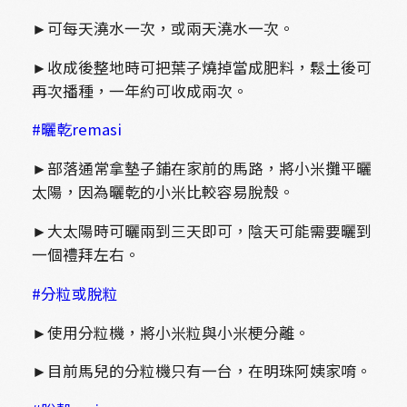
►可每天澆水一次，或兩天澆水一次。
►收成後整地時可把葉子燒掉當成肥料，鬆土後可
再次播種，一年約可收成兩次。
#曬乾remasi
►部落通常拿墊子鋪在家前的馬路，將小米攤平曬
太陽，因為曬乾的小米比較容易脫殼。
►大太陽時可曬兩到三天即可，陰天可能需要曬到
一個禮拜左右。
#分粒或脫粒
►使用分粒機，將小米粒與小米梗分離。
►目前馬兒的分粒機只有一台，在明珠阿姨家唷。