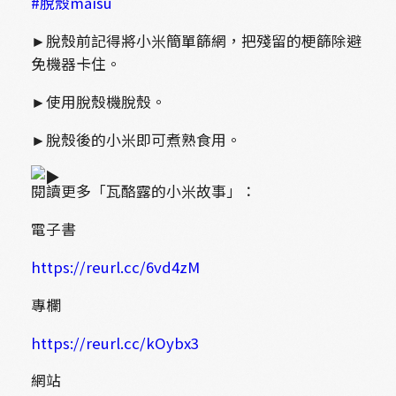
#脫殼maisu
►脫殼前記得將小米簡單篩網，把殘留的梗篩除避
免機器卡住。
►使用脫殼機脫殼。
►脫殼後的小米即可煮熟食用。
閱讀更多「瓦酪露的小米故事」：
電子書
https://reurl.cc/6vd4zM
專欄
https://reurl.cc/kOybx3
網站