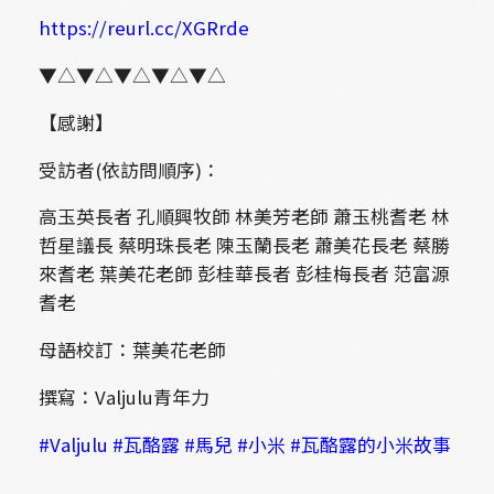
https://reurl.cc/XGRrde
▼△▼△▼△▼△▼△
【感謝】
受訪者(依訪問順序)：
高玉英長者 孔順興牧師 林美芳老師 蕭玉桃耆老 林
哲星議長 蔡明珠長老 陳玉蘭長老 蕭美花長老 蔡勝
來耆老 葉美花老師 彭桂華長者 彭桂梅長者 范富源
耆老
母語校訂：葉美花老師
撰寫：Valjulu青年力
#Valjulu
#瓦酪露
#馬兒
#小米
#瓦酪露的小米故事