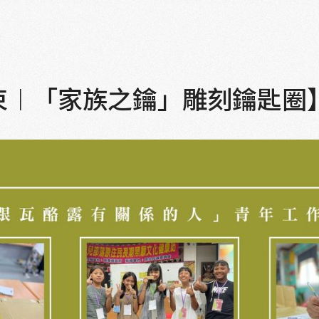
30結束︱「家族之鑰」雕刻鑰匙圈