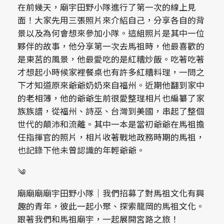
在前幾天，廟宇田野小隊進行了第一次的線上見
面！大家先用三張照片來介紹自己，分享各自的背
景以及為何會想來參加小隊。這組照片是其中一位
夥伴的故事，他分享第一次去馬祖時，他最喜歡的
是東莒的風景，他最愛吃的是紅糟炒飯。吃著吃著
才想起小時候家裡餐桌也有許多紅糟料理，一問之
下才知道原來爺爺奶奶來自福州。近期他翻到家中
的老相簿，他的爺爺生前很愛整理相片也編纂了家
族族譜，從福州、詩巫、台灣到美國，串起了整個
世代的顛沛和流離。其中一本是當初爺爺在馬祖擔
任指揮官的照片，相片收著戰地政務時期的馬祖，
也記錄下他未曾認識的年輕爺爺。
༄
廟廟廟廟宇田野小隊｜我們招募了對馬祖文化有興
趣的青年，彼此一起小聚、探索龍岡的馬祖文化。
跟著我們和馬祖廟宇，一起展開宮路之旅！