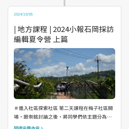
也是從破布子中找到與家人之間牽絆的味道。 󠀠
下自己的感受，先不論語句是否通順，在這個
作者介紹： 黃芷樺 (黃瓜瓜) 因家中務農種植瓜
快速的自由書寫過程中刺激他們回想印象最深
2024/10/05
類居多，因此綽號叫瓜瓜。從事設計、活動策
刻的事物，一位同學寫下他在河道中發現螃蟹
| 地方課程 | 2024小報石岡採訪
畫相關的行業，更喜歡自己的領域與社區相
和水草，另一位同學則是寫下路上遇見的所有
編輯夏令營 上篇
關，覺得臺灣各地社區充滿著溫度與歸屬感，
果樹種類，還有同學記錄了他與同學一同走進
目前正努力用自己能及的方式去記錄與體驗，
村莊是一件難得且快樂的事！ 書寫文字過後，
來分享更多社區故事給大家! ﹏﹏﹏﹏ ﹋﹋﹋
接下來是精實的排版編輯課，課程由小報石岡
﹋ ◭小報石岡Shagˋ Gong+ Paper VOL.02◭
的設計師逸晟來規劃，逸晟首先跟學生們介紹
2024年07月出刊 我們邀請地方青年提筆寫下關
設計師是一種專注解決人類需求的職業，也因
於石岡的故事 於是石岡有了一份小小的報紙 可
此生活中遇見的設計師有各種面向，包含平面
能是生活紀錄、可能是產地紀錄 總之一切都與
設計師、工作設計師、室內設計師等等，身為
石岡有關 ﹏﹏﹏﹏﹏﹏﹏﹏﹏﹏ 《小報石岡》
平面設計師的他娓娓道來平面設計的流程，帶
線上連載專欄
著同學們了解編輯排版需要幾個重點：自身的
＃進入社區探索社區 第二天課程在梅子社區開
https://vocus.cc/salon/6669563bfd89780001
觀點、流暢的文字、具感染力的照片/插畫，講
場，跟崇銘討論之後，將同學們依主題分為伯
9aca2f
課進行到這個階段，已經有同學發現前兩天校
公、果園、小水道三組，從梅子屋出發，三組
閱讀完整內容