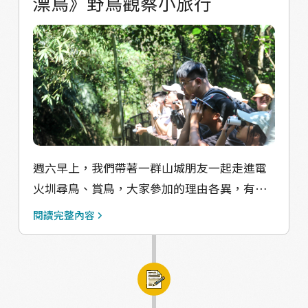
漂鳥》野鳥觀察小旅行
花 同大家共下 ﹏﹏﹏﹏ ﹋﹋﹋﹋ 󠀠 ◭ 2025一條
青春路｜石岡村落音樂會 ◭ 時間：
10/11（六） ◭ 地點：梅子百年芒果樹(導航請
參考
https://maps.app.goo.gl/n45zUXsnguKdSS7
R9) ｜10:00-12:00｜平衡鳥藝術創作工作坊X藝
術家導覽 報名連結：https://reurl.cc/oYM92M
｜14:00-16:00｜村落音樂會 免費進場 演出者：
黃瑋傑 Huang Wei Jie 、 明哥菜車 、Vong
週六早上，我們帶著一群山城朋友一起走進電
chṳka Lau Siaulu khahlah（黃稚嘉摎少女卡
火圳尋鳥、賞鳥，大家參加的理由各異，有人
拉） 特別感謝：教育部青年發展署 、 台中市石
分享這是她每天帶狗散步的路線，想更認識周
閱讀完整內容
岡國中職業試探與體驗示範中心
邊的自然生態，也有人分享她會來參加是因為
每天出門上班時，總是覺得路上充滿鳥兒 本次
的賞鳥小旅行，我們邀請了專業的關貫之老
師，貫之老師本身是昆蟲系畢業，同時從事生