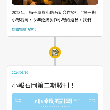
時間，事前邀請了家長、老師、社區居民一起
作更是超乎我們想像
來參與，同學們一一上台，談自己的刊物，並
2023年，梅子屋與小路石岡合作發行了第一期
分享這幾天有趣的觀察，有同學說是第一次走
小報石岡，今年延續製作小報的經驗，我們嘗
進村莊的小路，有同學分享自己發現螃蟹的驚
試與石岡國中合作，在暑期開辦第一屆的採編
閱讀完整內容
喜，又或是整個營隊的心得，在場的大家都被
夏令營，與老師們一同討論如何帶著學生學習
孩子們真摯地分享觸動心弦，原來大人習慣的
探索地方，自由書寫並記錄下家鄉的故事。 󠀠󠀠＃
日常對他們來說是一場新的冒險。 歷經四天的
認識同學探索學校 第一天的暖身從認識身邊的
課程，不只孩子們，我們與老師同樣收穫頗
同學開始，幫彼此畫一張畫像，認真觀察、互
豐，從觀察探索的角度開始，帶孩子們實地進
相採訪，開始深入的了解對方。爾後的學校探
入村莊，離開學校，接受真實世界的刺激，有
索，邀請蔗青文化工作室的崇銘來講這堂課，
2024/07/30
些潛能、特質開始被看見，又或許我們可以期
有大量田野調查經驗的他，帶領同學從五感出
小報石岡第二期發刊！
待現在的播種，在未來，他們可以離自己的家
發，嘗試說出對於學校場域的感受，其中有同
鄉更近一點。
學說感覺學務處刺刺的像是仙人掌，想像力十
足。 󠀠解說結束後，是同學們自由探索的時間，
他們帶著平板作為紀錄工具，穿梭在校舍間發