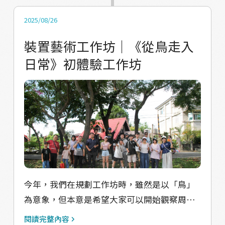
物力學研究，很小的時候就開始賞鳥，在路邊
撿鳥製作標本對他來說是一件超級稀鬆平常的
2025/08/26
事 在貫之老師的帶領下，短短的一個半小時
裝置藝術工作坊｜《從鳥走入
內，我們陸續看見了十多種鳥類，有常見的紅
日常》初體驗工作坊
嘴黑鵯、八哥，隨著上升氣流在頭頂盤旋的大
冠鷲，在樹林裡嬉笑覓食的樹雀、綠繡眼，一
身漂亮羽毛的五色鳥，叫聲與姿態各異，但石
岡鳥類的豐富程度超乎我們想像 離開野外，我
們回到室內聽貫之老師分享鳥類的相關知識，
他拿出自製的夜鶯標本讓大家傳閱，同時告訴
大家鳥的秘密 1.鳥被證實是恐龍的分支後代，
所以吃炸雞也可以說是「炸恐龍」 2.大部分鳥
的視覺比人類好七倍，即使鳥背對你，他其實
今年，我們在規劃工作坊時，雖然是以「鳥」
也看著你 3.吃鳥的人口一定比賞鳥的人多(笑
為意象，但本意是希望大家可以開始觀察周遭
環境，表面很稀鬆平常，不過認真探索，樹上
閱讀完整內容