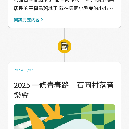
居民的平衡鳥落地了 就在果園小路旁的小小空
地 眼前的風景除了搖擺的「平衡鳥」 後方背景
閱讀完整內容
是正在興建的國道四號快速道路 新道路的興建
即將貫穿村莊最寧靜的角落 坐在田邊看著群鳥
飛舞 󠀠 10/12-10/19 限期展覽 10/18 藝術家現地
導覽 󠀠 邀請跟我們一起製作平衡鳥的居民夥伴 好
奇阿木司Ｘ小報石岡行動的朋友 󠀠 一起走進村
庄，看見環境與道路變遷的故事 󠀠 裝置所在地：
2025/11/07
https://maps.app.goo.gl/QN9X7YSk1tkLT23
2025 一條青春路｜石岡村落音
76 󠀠 ﹏﹏﹏﹏ ﹋﹋﹋﹋ 風景擺盪 藝術家| 阿木
樂會
司 ×在地居民 材質｜竹管、寶特瓶、不鏽鋼 尺
寸| 700 cm x 700cm 停駐於風的軌跡上， 在時
間與空間的向度之間，輕輕擺盪。 作品以竹管
與回收寶特瓶構築身體， 在不鏽鋼的支點上尋
找一種「變動中的平衡」。 指導單位：教育部