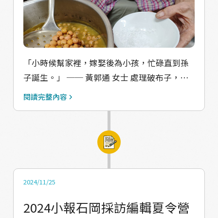
漂鳥是指漂遊不定的你？ 還是一到季節就回石
岡的鳥？ 走入山林、走入生活， 和我們一起追
尋漂鳥的足跡， 用石岡的自然與藝術創造產地
故事！ 三場限定體驗，開啟你的漂鳥感官旅程
8/24（日）14:30–17:00 《從鳥走入日常》初體
「小時候幫家裡，嫁娶後為小孩，忙碌直到孫
驗工作坊 跟著我們從生活中發現鳥的靈感 名額
子誕生。」 ── 黃郭通 女士 󠀠處理破布子，得
20人｜費用100元/人（含材料費、講師費） 󠀠
先挑除梗和蒂頭，取出果實，已經九十多歲的
閱讀完整內容
9/6（六）08:30–11:00 《尋找石岡漂鳥》野鳥
黃阿嬤說起破布子還是記憶猶新，小時候她的
觀察小旅行 由專業觀察家帶領，一起探索石岡
嬸嬸都會吆喝小孩們一起幫忙挑破布子。破布
在地鳥種 名額20人｜費用100元/人（含講師
子，是餐桌上常出現的料理，過去食物缺乏的
費、保險費） 󠀠 9/15（一）19:00–21:00 《平衡
年代，一小碟醃好的破布子就能配一大碗稀
鳥的誕生》裝置藝術工作坊 動手創作，讓屬於
飯。 󠀠問起她怎麼學會處理破布子，阿嬤總說:
你的「平衡鳥」誕生！ 名額20人｜費用100元/
「跟著做就知道啦!」挑好的破布子煮熟需要三
2024/11/25
人 （含材料費、講師費） ---- 指導單位：教育
個鐘頭的時間，趁著熱騰騰的時候加入鹽與破
2024小報石岡採訪編輯夏令營
部青年發展署 執行單位：小報石岡青年團隊 #
布子混合，鹽巴可以協助破布子凝結成形，並