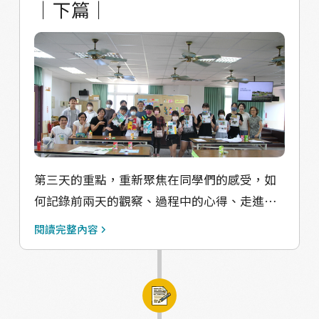
｜下篇｜
石岡漂鳥 #裝置藝術 #在地行動 #自然觀察 #藝
用碗公塑型一塊一塊的凝結好，冷卻後冰進冷
術生活化 #漂鳥與產地
凍，每次要吃就拿一塊出來配飯，這是阿嬤從
小到大的飲食記憶，嫁進石岡之後她也在田中
種了好幾株的破布子樹。 󠀠說起以前的石岡，每
到六、七月街上都可以看到一桶水、一盆破布
子、一群人一起在挑破布子!其中有老人有婦人
更有小孩並肩處理的畫面，阿嬤無奈地說：
「因為會吃喜歡吃破布子的老一輩紛紛過世
了，後面也因為破布子處理跟煮很多工，小孩
第三天的重點，重新聚焦在同學們的感受，如
們長大，慢慢沒有人在吃了……」現在，阿嬤
何記錄前兩天的觀察、過程中的心得、走進村
的田也不再種植，停下了每年製作破布子的例
莊的心情，我們帶著同學開始練習記錄自己的
閱讀完整內容
行公事。 󠀠關於料理破布子，阿嬤說原味就很好
生活。 ＃練習紀錄書寫 ＃練習排版編輯 第三
吃，也不需要太多調味，就拿出來退冰直接
天上半場從自由書寫開始，先帶著同學們回顧
吃！頂多用蒜頭爆香清炒讓破布子多了蒜香更
前一天走過的行程，還有各小組的驚奇發現，
好配飯。簡簡單單似乎就是阿嬤回憶的味道，
接著給同學十分鐘，請大家不間斷並快速地寫