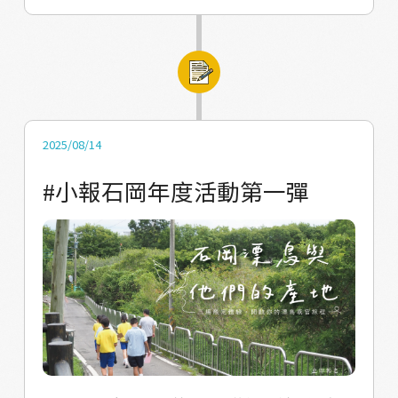
可能有鳥、松鼠，路邊野草或許可以食用 󠀠 今天
的工作坊從採集植物開始，先以小樹枝製作植
物畫框，形狀隨心所欲，基本的有三角形、正
方形，進階款，有人做了立體金字塔，甚至利
用樹枝天然的形狀製成一顆台灣。 󠀠 完成畫框
後，我們帶著大家出門散步，從梅子社區活動
2025/08/14
中心出發，走進周圍小徑，一路上經過果園、
#小報石岡年度活動第一彈
伯公廟、水圳，夥伴們也放鬆身心感受，開始
物色採集喜歡的植物，有綠葉有小花，慢慢在
畫框上拼湊一幅自己喜愛的畫面。 󠀠 走讀結束
後，再回到活動中心，先請大家分享自己畫框
上的植物，有常見的牛筋草、酢漿草，也有攀
爬植物薜茘，過程中有夥伴提到，這是一次令
人開心的觀察，他很驚訝習以為常的野草野花
的知識非常精彩，採集也很好玩，只是他說： 󠀠