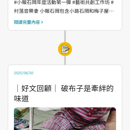
#小報石岡年度活動第一彈 #藝術共創工作坊 #
「野草壽命採下來感覺只剩30秒！」 󠀠 分享結
村落音樂會 小報石岡包含小路石岡和梅子屋的
束，瓜瓜開始解說免燒陶如何製作，讓大家運
夥伴，我們是一群深愛石岡的在地人，透過實
用剛剛的觀察創作圖樣，或是從自己的生活經
閱讀完整內容
踐尋找著回鄉的路徑󠀠 去年感謝 教育部青年發展
驗出發，思考想做的物件。開始動手之後，夥
署 的支持，我們帶著石岡國中的孩子們進入社
伴們進入紓壓靜心的創作時刻，捏捏土、烤
區探索，完成了一首客家歌曲，邀集大家一起
乾、上色，成品的風格各異，從簡單的葉子、
來到百年芒果樹下，跟伯公一起聆聽一場很在
小鳥、辣椒，再到複雜的鯨頭鸛、龍。 󠀠 這次的
地的村落音樂會 今年的地方行動，我們想找到
工作坊讓大家完整體驗從觀察到創作的過程，
更多石岡人，無論你人在哪裡，可能返鄉工
即使每個人創作的途徑不同，但創作本身就是
2025/06/30
作，可能在外地工作，可能不在石岡出生，但
極有意義的表達，期待接下來的兩場工作坊！
｜好文回顧｜ 破布子是牽絆的
心嚮往石岡，希望與石岡產生連結，這些緣分
歡迎有興趣的朋友加入我們，從觀察開始關心
味道
都很珍貴，歡迎來參與我們的工作坊，成為漂
身邊居住的地方
鳥中的一員！ ﹏﹏﹏﹏﹏﹏﹏﹏﹏﹏ 《石岡漂
鳥與他們的產地》裝置藝術工作坊 漂入石岡：
https://forms.gle/ocs2NNk6XP88uJAs6 究竟