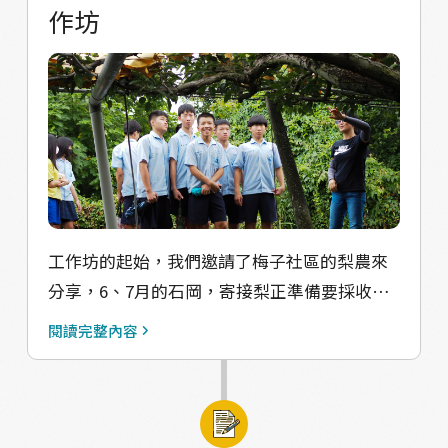
作坊
報紙 可能是生活紀錄、可能是產地紀錄 總之一
切都與石岡有關 󠀠 ｜梅子村的賞花大會｜劉佩蓁
｜生醫博士種的無毒草莓｜劉佩蓁 ｜上坑溪軼
聞｜度昀奇 ｜破布子是牽絆的味道｜黃芷樺
(黃瓜瓜) ｜攝影對話｜小路石岡 󠀠美術設計：林
逸晟 󠀠﹏﹏﹏﹏﹏﹏﹏﹏﹏﹏ 《小報石岡》線上
索取表單 ﹏﹏﹏﹏﹏﹏﹏﹏﹏﹏
https://forms.gle/NgopDKmiuCqojs9e9 ＊
資源有限，店家夥伴限索取最高30份，個人夥
工作坊的起始，我們邀請了梅子社區的梨農來
伴限索取最高10份 ﹏﹏﹏﹏﹏﹏﹏﹏﹏﹏ 《小
分享，6、7月的石岡，寄接梨正準備要採收，
報石岡》實體索取地點 ﹏﹏﹏﹏﹏﹏﹏﹏﹏﹏
瓜果類正當盛產，實際走進果園，講述收穫一
閱讀完整內容
梅子屋 好伴社計 陸續新增中…
顆梨，得從梨穗嫁接開始，經歷套袋、剪枝、
下肥、預防性噴藥等等工作，過程很辛苦，要
學的知識和管理技術很繁雜，但採收的時候，
咬下一口多汁的梨，脆甜口感讓人感到非常值