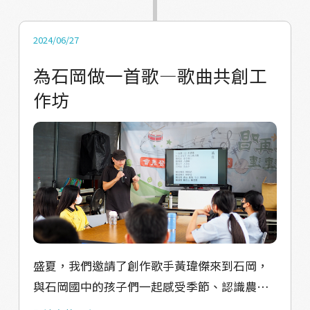
得！
2024/06/27
為石岡做一首歌—歌曲共創工
作坊
盛夏，我們邀請了創作歌手黃瑋傑來到石岡，
與石岡國中的孩子們一起感受季節、認識農友
與社區，漸漸引導他們寫下「對於石岡的想