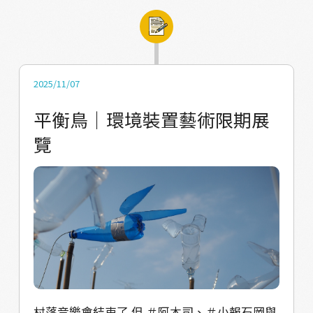
2025/11/07
平衡鳥｜環境裝置藝術限期展
覽
村落音樂會結束了 但 ＃阿木司、＃小報石岡與