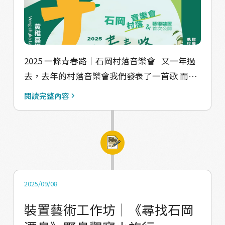
青年發展署 執行單位：小路石岡青年團隊
2025 一條青春路｜石岡村落音樂會 又一年過
去，去年的村落音樂會我們發表了一首歌 而今
年我們攜手在地藝術家 阿木司 邀請山城居民們
閱讀完整內容
加入共創行列 一起完成一件田地的環境公共藝
術品 從村莊的小路開始，新的快速道路即將出
現 村莊的天際線開始改變，人移動的速度也將
改變 󠀠 國慶連假的週六，我們在伯公廟埕辦一個
悠閒的村落音樂會 邀請有興趣的朋友們一起來
舒服的聆聽村莊的聲音 一起來關心石岡正在發
2025/09/08
生的變化 或是單純來放空也很好 󠀠 ﹏﹏﹏﹏ ﹋
裝置藝術工作坊｜《尋找石岡
﹋﹋﹋ 還愛行落去 這條青春路 有河壩 有細黃