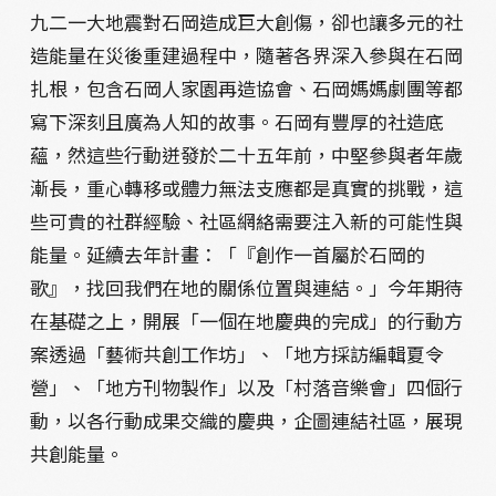
九二一大地震對石岡造成巨大創傷，卻也讓多元的社
造能量在災後重建過程中，隨著各界深入參與在石岡
扎根，包含石岡人家園再造協會、石岡媽媽劇團等都
寫下深刻且廣為人知的故事。石岡有豐厚的社造底
蘊，然這些行動迸發於二十五年前，中堅參與者年歲
漸長，重心轉移或體力無法支應都是真實的挑戰，這
些可貴的社群經驗、社區網絡需要注入新的可能性與
能量。延續去年計畫：「『創作一首屬於石岡的
歌』，找回我們在地的關係位置與連結。」今年期待
在基礎之上，開展「一個在地慶典的完成」的行動方
案透過「藝術共創工作坊」、「地方採訪編輯夏令
營」、「地方刊物製作」以及「村落音樂會」四個行
動，以各行動成果交織的慶典，企圖連結社區，展現
共創能量。