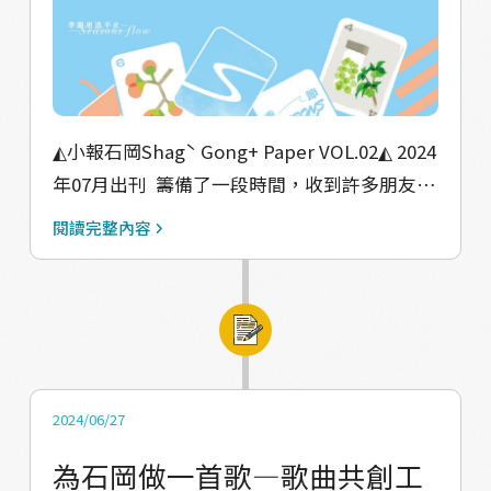
現有趣的風景，回到教室分享時，有同學發現
學校鐘樓已經很久沒有使用，聽說過去學長姐
經常上去敲鐘，也有同學發現學校一角多了新
的雕塑，在過程中，孩子們不但開心，同時驚
◭小報石岡Shagˋ Gong+ Paper VOL.02◭ 2024
訝原來學校還有許多故事可以挖掘。
年07月出刊 󠀠 籌備了一段時間，收到許多朋友的
詢問第二期什麼時候要出刊，感謝大家對小報
閱讀完整內容
的熱烈迴響，很多回饋讓人暖心 第二期選擇在
夏季出刊，希望給大家一點溪流的清涼感，內
容則是搜羅了1-6月的風景和記錄。在石岡，多
樣的作物輪番交替，讓我們感受到季節清晰地
流轉著，這一期收錄了半年的石岡，從內容到
封面，我們希望能將這樣的驚喜感傳遞給大
2024/06/27
家。 ﹏﹏﹏﹏ ﹋﹋﹋﹋ 我們邀請地方青年提筆
為石岡做一首歌—歌曲共創工
寫下關於石岡的故事 於是石岡有了一份小小的