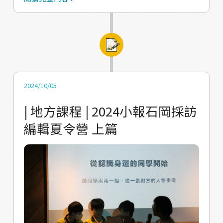
園及村莊探索的重要性了。 初步了解編輯排版
各自帶開，探索不同社區中的場域。 伯公組自
的概念，我們重新將同學分組，讓大家使用剛
稱走的是「朝聖之路」，探訪了村莊裡的三間
剛書寫的文字、前一天拍攝的照片等素材來進
土地公廟，同學分享這是第一次這麼仔細觀察
行編輯排版的練習，逸晟請同學選一張最有感
廟中的彩繪細節，上頭的龍和金色的裝潢讓人
覺的照片來觀察，用粉臘筆塗抹色塊創作一張
印象深刻。 果園組一路上遇見許多果樹：水
插畫作為新素材，素材製作完成後，第三天的
梨、柑橘、桃子、酪梨、芭樂、百香果、龍眼
2024/10/05
課程以編輯草稿練習來收尾，大家要根據前兩
等等，正好是水梨季，湊巧遇見正在裝箱準備
| 地方課程 | 2024小報石岡採訪
天觀察的內容，自己選擇照片、撰寫文字與標
出貨的農友，他們熱情地招待同學們吃水梨，
編輯夏令營 上篇
題，依照重點的視覺排序來打草稿！ 營隊的最
冰涼的水梨多汁而清甜。 小水道組則是直接脫
後一天，我們把場地拉到梅子社區活動中心，
鞋下水，觀察灌溉水道在地震後地勢起伏的變
跟同學說明刊物製作需要注意的重點，第一點
化，嘗試認識河道中的生物，有魚有蝦，甚至
是「請用自己觀察的角度出發」；第二點是
發現了螃蟹！腳踩在沁涼的水流裡，心情也跟
「編輯設計沒有正確答案」。兩個小時，同學
著輕快起來󠀠 帶同學走出學校對他們來說是一次
們延續前兩天的練習，開始著手設計標題、擺
很棒的刺激，兩天觀察下來，其實同學們的想
放照片、繪製插圖、撰寫文章，接下來的發表
法和視角都很令人驚喜！而接下來的書寫和實