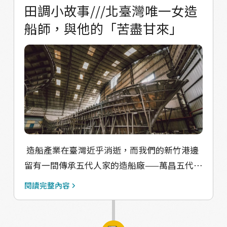
田調小故事///北臺灣唯一女造
船師，與他的「苦盡甘來」
造船產業在臺灣近乎消逝，而我們的新竹港邊
留有一間傳承五代人家的造船廠——萬昌五代造
船，目前由北臺灣唯一的女性造船師——謝慧萍
閱讀完整內容
女士經營著，搭配新漁人碼頭海鮮餐廳經營，
而慧萍姐本身也身兼新竹風動協會理事長，致
力推動漁港周邊生態、產業、文化教育工作。