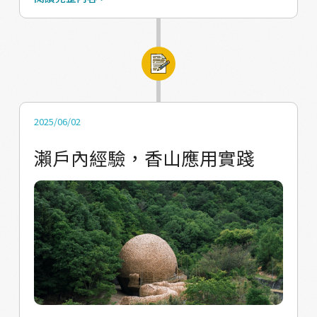
活型態。在2024年間，我們與香山的社區們一
起共創出三件深刻的作品，將山線的特色整合
成數場導讀與小旅行。新的一年，我們也將攜
手海線的大家，把我們的日常生活轉化成數種
可以體驗的內容，邀請有蒝人們今年夏天一起
在新竹沿海地帶放逐我們的愛。 󠀠 ꒰ 2025 野山之
2025/06/02
隅꒱󠀠 將於𝟎𝟖.𝟐𝟐-𝟎𝟗.𝟎𝟕正式開展 隆重推出野山之
瀨戶內經驗，香山應用實踐
隅波光市集快閃店①件 新竹海線社區與藝術家
共創③件 還有③個串連點位 以及②場次前導海
的小旅行 and 先搶先贏③場貴賓導覽遊程 󠀠 ❏
野山之隅波光市集快閃店／／／ ░囊括新竹海
線的旅遊資訊與海產互動空間，在這裏認識你
所不知道的新竹面貌！ 󠀠 ❏ 野山之隅新竹海線社
區與藝術家共創／／／ ░與海濱社區、香山社
區、海山社區一同共創，加入竹魚水產、明發