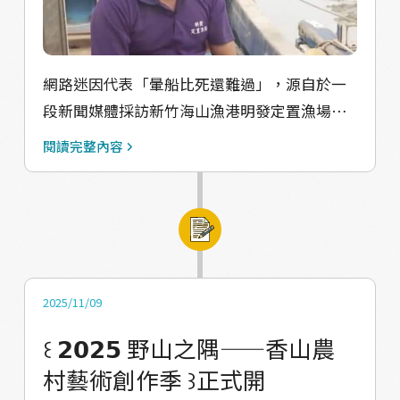
可將此知識轉化成類似《苦盡柑來遇見你》的
的烏魚才可以精密觀測水質、餌料、生長狀況
片段來拍攝，一定很有意思！於是將這樣的想
等，魚苗養育階段還可以用酸間值控制魚隻性
法先存放在心中。而鯊魚實用的環保議題，又
別，養育期間與白蝦混養作為自然的水質檢測
是另外一件事情了，或許也是我們持續探究新
機、清潔夫（更能增添夏季收入），捕撈的時
網路迷因代表「暈船比死還難過」，源自於一
竹食魚文化的一個切入面向。
候也會以弱電電暈魚群，淺緩因魚隻驚慌跳動
段新聞媒體採訪新竹海山漁港明發定置漁場的
而產生的生物激素、內出血狀況，知道市場上
一段內容，採訪中漁場老闆——鄭明發先生，講
閱讀完整內容
針對這些「劣勢」的聰明包裝行銷手段，許多
述自身從年輕跟隨遠洋漁船前往阿拉斯加捕
知識與經驗深藏其中，感謝老闆悉心分享，更
魚，到回臺灣嘗試投入定置漁場的辛酸點滴，
帶著我們實際穿上青蛙裝體驗一日補蝦人，自
在海上總是不斷在暈船，也時時刻刻拿個相片
己捕撈的鮮蝦再進一步川燙品嚐，脆甜滋味永
思鄉，而表情豐富的片段以及「暈船」被延伸
存心中。
意指談戀愛，讓這一畫面聲名遠播；我們與老
闆亦於兩年前別結下緣份，今年度請老闆本人
2025/11/09
駕駛觀光船，實際上參與一趟完整的定置漁場
꒰ 𝟮𝟬𝟮𝟱 野山之隅——香山農
捕魚工作，也認識從創業初期點滴打拼而來的
村藝術創作季 ꒱正式開
「明發」，這才更深刻理解到這個海山漁港與