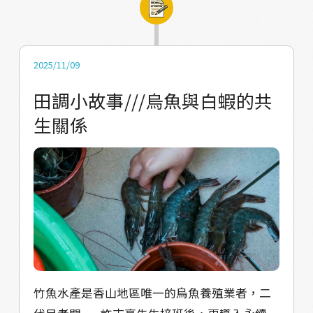
在與慧萍姐互 動的過程中，我們也有許多新的
發現，從造船的產業變遷、機具使用方法，到
木料存放的空間、海港空間的變化，與實際體
2025/11/09
驗「在船上釘下一根釘子」的辛苦，後來造船
田調小故事///烏魚與白蝦的共
的技術昇華，傳統手工造船的需求不復存在，
生關係
連維修的工作也漸漸少了，造船廠要面臨的狀
況是「想要留存卻難以留存」的辛苦，因廠房
中存有許多珍貴的船模、機具、藍圖與老照
片，慧萍姐雖已不需要再進行造船工作，卻也
需要用餐廳轉型來支付廠房地租、稅金，在他
的自述中，雖說小時候學造船非常辛苦而現在
是苦盡甘來，但在我們眼裡現在也有許多艱辛
之處，傳統造船文化的故事也值得更多人認
識、學習。這讓我們想到一部今年夏天討論度
竹魚水產是香山地區唯一的烏魚養殖業者，二