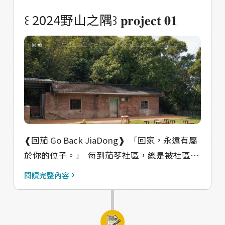
景。 󠀠󠀠 #策展人共創後記 影像輸出中，阿福問
署 ｜執行單位：孢子蒝設計工作室 －－－－－
꒰ 2024野山之隅꒱󠀠 𝐩𝐫𝐨𝐣𝐞𝐜𝐭 𝟎𝟏
我：「當初怎麼把我配給海山？」 「海山有故
－－－－－－－ 󠀠 ㊂ 個社區 X ㊂ 個藝術共創 X
事，而你的畫面會說故事」我說。 海山社區有
㊀ 個主展間 X ㊂ 個串連點位 󠀠󠀠󠀠 󠀠󠀠 和我們一起走進
數十位任何活動都能見到的固定班底長輩，他
香山的田野與角落之間 Let's venture into the
們從週一到週五都相聚在社區，有人在海山發
corners of the fields and mountains. 󠀠󠀠 ❏ 展
生了一輩子、有人在海山療癒、有人在海山遇
期起始日：𝟭𝟬月𝟭𝟮日-𝟮𝟳日 官網介紹：
見了知己、有人在海山參悟了生命的意義⋯⋯
https://livelyland.design/野山之隅/展期資
有人。 在展場，阿福特別設立個一個可以留下
訊/ 導讀手冊：
話語給長輩的桌檯，卓檯上有個社區成員的獨
https://issuu.com/livelyland/docs/_ 點位地
❰回茄 Go Back JiaDong❱ 󠀠 「回家，永遠有屬
照，棚拍的那一天，有人開玩笑說像是在拍學
圖：https://reurl.cc/NlMmMm
於你的位子。」 󠀠󠀠 每到茄苳社區，總是被社區長
生畢業紀念照，有人順接著說希望獨照可以作
輩們當成自己家晚輩一般關心、投餵，將我們
為人生的畢業紀念照。 把生死談得很輕，是對
閱讀完整內容
當成社區的一分子，這是茄苳帶給我們無法取
於人生滿足的一種表現，在海山，我們跟阿福
代的歸屬感。 󠀠󠀠由在地木工師傅利用回收木料製
一起發現了好多好多事情。 謝謝 新竹市香山區
作的高中矮椅凳，結合社區大哥大姐家中擁有
海山社區發展協會 󠀠 #野山之隅 #香山農村藝術