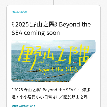
起點 󠀠 邀請你走入香山 與我們一同穿越風與海之
間 閱讀海那邊，小小居民的小小日常 󠀠 󠀠
2025/06/05
𝗕𝗲𝘆𝗼𝗻𝗱 𝘁𝗵𝗲 𝗦𝗘𝗔 𝟴:𝟮𝟮 ⎯⎯৹⎯⎯⎯⎯⎯ 𝟵:𝟬𝟳 ⏮︎
󠀠꒰ 2025 野山之隅꒱󠀠 Beyond the
▶︎ ⏭︎ 󠀠 ⏯︎ 展覽日期｜08.22-09.07 ㊃ ㊄ ㊅ ㊐ ⏯︎
SEA coming soon
快閃小店｜11:00-20:00（波光市集主展間） ⏯︎
共創作品｜11:00-17:00 指導單位｜教育部青年
發展署 策展單位｜孢子蒝設計工作室 參與單位
｜海濱社區、香山社區、海山社區、竹魚水
產、明發定置漁場
󠀠꒰ 2025 野山之隅꒱󠀠 Beyond the SEA ੯• 海那
邊，小小居民小小日常 ໒꒱ 󠀠 ／關於野山之隅／
野山，一種順應著時節、順應著自然而生的生
閱讀完整內容