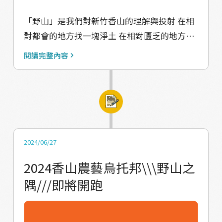
上， 揮灑大家對社區的理解，這份參與而得的
「野山」是我們對新竹香山的理解與投射 在相
快樂，是任誰也取代不了的～ 󠀠󠀠 接下來布面仍
對都會的地方找一塊淨土 在相對匱乏的地方找
會由 Dye業｜dyeyé studio 進行二次染製， 象
一片綠洲 於是我們在香山不同的社區之間活
徵著建築在社區也而美的基礎之上，地方上的
閱讀完整內容
動： 【農事體驗】＠荔枝園 【社區共餐】＠中
青年結合自身的專業技術， 玩味出真盛屬於土
隘社區 【創作力遊戲】＠香山社區 【社區田
地的創作！ 󠀠
調】＠春記農場 and more and more and
┎━━━━━━━━━━━━━━━━━━┒
more！ 養分會越來越多，靈感會越來越多，
⏯︎ 󠀠󠀠󠀠 󠀠 󠀠 󠀠 󠀠#香山農村藝術創作季 #野山之隅
理想會逐步實踐， 野山之間，生活會越發貼近
┖━━━━━━━━━━━━━━━━━━┚
地方的想像。
🅒🅞🅜🅜🅘🅝🅖 🅢🅞🅞🅝 󠀠
2024/06/27
2024香山農藝烏托邦\\\野山之
隅///即將開跑