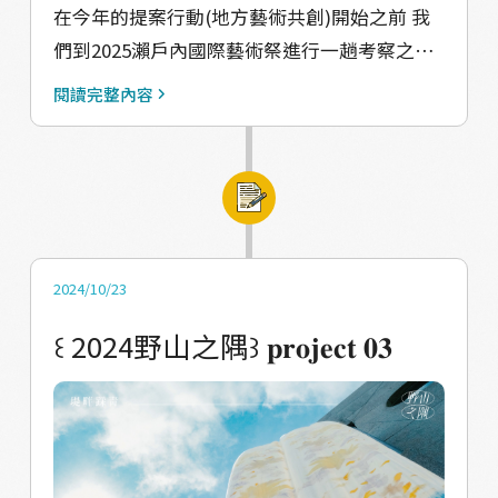
在今年的提案行動(地方藝術共創)開始之前 我
定置漁場，把地方經驗轉化成精彩策展內容！ 󠀠
們到2025瀨戶內國際藝術祭進行一趟考察之旅
❏ 野山之隅前導海的小旅行／／／#七月推出報
瀨戶內海域中面積最的島就是小豆島 島上有多
名資訊 ░香山海線玩什麼？好吃好玩、好有愛
閱讀完整內容
元的地方特產 不同的港灣也營造出不同的氣氛
的一日遊即將登場！ ❏ 野山之隅貴賓導覽遊
有傳統卻精實的模樣 陣陣傳來的黃豆香 是我們
程／／／ ░搭上野山小巴帶你玩遍景點與作
印象最深刻的事情 󠀠 #小豆島 我們主要的活動範
品，想不到新竹沿海這麼豐富好玩！ －－－－
圍有土庄港區、三都半島、田浦區、坂手港區
－－－－－－－－ 󠀠 ¶ 我們是共生的，和潮水、
明明是同一座小島 但不同的區域竟呈現出截然
夕陽 ¶ 海鳥飛來的時候我們築起名為家的巢 ¶
不同的調性 唯一不變的是天海湛藍～ 󠀠 SD-58｜
用一波波的浪造起愛之船與你共享 󠀠 ¶ 他們說我
2024/10/23
豊褔亮｜黃金之境 善用「金」這個創作語彙的
有點傻 ¶ 只不過想在都會裡尋找一角落的烏托
꒰ 2024野山之隅꒱󠀠 𝐩𝐫𝐨𝐣𝐞𝐜𝐭 𝟎𝟑
藝術家豊褔亮在瀨戶內新登場的作品 金碧輝煌
邦 〚屬於香山的農村藝術創作季〛
的房間搭配猶如戰國武是海盜氣氛的水體、裝
———「野山之隅」🅒🅞🅜🅘🅝🅖 🅢🅞🅞🅝 #
置 金龍盤據將古老倉庫化身以炫麗的龍宮城 這
更多好康資訊請密切關注孢子蒝社群 #即將推
是我們在小島上看的第一件室內作品 直接被這
出超酷超炫可愛小周邊買一個地方情緒價值 ｜
個金碧輝煌一個大重擊～！ 󠀠 SD-60｜王文志｜
指導單位：教育部青年發展署、文化部戀戀山