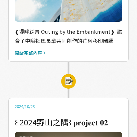
擁抱‧小豆島 如果時間的流逝不存在 我們希望
海廊帶文化特色計畫 ｜執行單位：孢子蒝工作
可以在這座作品中體驗白天黑夜、體驗四季、
室 ｜協力單位：海濱社區發展協會、香山社區
體驗小豆島的全部 由台灣藝術家王文志製作的
發展協會、海山社區發展協會、竹魚水產、明
❰堤畔踩青 Outing by the Embankment❱ 󠀠󠀠 融
地景創作 運用竹構建孵化成一座谷底的巢 把
發定置漁場
合了中隘社區長輩共同創作的花葉移印圖騰，
風、陽光、聲音都聚合於此 是非常引人入勝而
植物取材自鹽港溪周圍，呈現出自然與社區的
且絕對不容錯過的作品 󠀠 SD-63｜矢延憲司｜
閱讀完整內容
緊密連結。作品首尾以藍染漸層呈現，展現了
SHIP’S CAT 超可愛貓貓位在坂手港區 必須從
當地自然與傳統工藝的融合。 藝術的療育，這
乘船處與連結神戶與坂手的巨型渡輪「Aoi」的
只是開始我們的初出作品，期待未來持續驚豔
甲板上才會看到(我們下榻的旅館WeBASE屋頂
心靈的創作。 󠀠󠀠 #共創單位介紹 Dye業，以藍染
上也有一隻!~) 造型很吸睛 搭配湛藍的大海會讓
為創作媒材，詮釋著個人對於「染」的思維呈
相機記憶體直接吃光 更推薦在這邊購買
現。 隘工坊，中隘社區的居民組成，以環境中
SHIP’S CAT透明資料夾(賣個關子，我們會在
2024/10/23
的元素作為手作的題材，發揮著在地特色來述
抽獎環節露出給大家) SD-27｜Georges
꒰ 2024野山之隅꒱󠀠 𝐩𝐫𝐨𝐣𝐞𝐜𝐭 𝟎𝟐
說土地的事。 以 @dye業 與 @隘工坊 的共
Rousse｜GEORGES gallery 這是一件由攝影家
創，一個讓中隘圓夢的創作隨之誕生。 󠀠󠀠󠀠 #策展
製作的錯視藝術作品 在古老的日房舍中描繪出