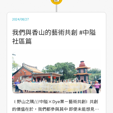
不同故事的木椅，爲每位來訪茄苳的朋友留個
創作季 󠀠 ｜指導單位：教育部青年發展署 ｜執行
位子， 󠀠󠀠 回到家，好好休息，好好出發。
單位：孢子蒝設計工作室 －－－－－－－－－
PHOTO BY：王阿福 @wang_alf #共創單位介
－－－ 󠀠 ㊂ 個社區 X ㊂ 個藝術共創 X ㊀ 個主展
2024/08/27
紹 孢子蒝是一個設計品牌，以文化、設計、環
間 X ㊂ 個串連點位 󠀠󠀠󠀠 󠀠󠀠 和我們一起走進香山的田
我們與香山的藝術共創 #中隘
境為核心，以空間設計、商品設計、策展規劃
野與角落之間 Let's venture into the corners
社區篇
與活動規劃為業務，蹲點香山四年，與暑期實
of the fields and mountains. 󠀠󠀠 ❏ 展期起始
習小孢子共創了許多青年行動，席捲香山地
日：𝟭𝟬月𝟭𝟮日-𝟮𝟳日 官網介紹：
方。 󠀠󠀠 #策展人共創後記 這一件作品，是透過與
https://livelyland.design/野山之隅/展期資
茄苳社區的居民聊天「聊出來」的，過往社區
訊/ 導讀手冊：
的活動（通常是婚禮、廟會）家家戶戶都要自
https://issuu.com/livelyland/docs/_ 點位地
己出借「椅頭仔」來聚會，後來才漸漸被外燴
圖：https://reurl.cc/NlMmMm
廠商大量出借塑膠桌椅而取代，而椅頭仔也才
成為農村家中客人來訪時會拿出來使用的椅
子，這一次透過出借大家家中的椅頭仔，除了
󠀠󠀠 󠀠 󠀠꒰ 野山之隅///中隘×Dye業－藝術共創꒱ 󠀠 共創
想營造過往社區聚會的畫面，同時也作為迎接
的價值在於，我們都參與其中 即便未能想見成