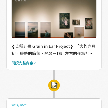
人共創後記 中隘社區在香山的許多農村社區來
「空間裡的幾何」 身處場景之中會不自覺使用
說，相對小且封閉（主因是地方長輩沒有交通
各種攝影素材「找角度」 互動性很高~整個體
方法去參與大型活動，或是對於社區行動較沒
驗過程會一直忍不住驚呼~~~~~ ✐☡
有想法），談及共創的時候多數居民甚至會表
┈┈┈┈┈┈┈┈┈┈ 󠀠 小豆島幅員廣闊 真的不
示「藝術我不能、我沒辦法」，為了要證明小
要像我們一樣野心勃勃想要體驗這麼多事情 不
小農村居民也能輕鬆參與共創，我們花了一些
過整體行程時間有限的話 上述的作品是我們私
❰芒種計畫 Grain in Ear Project❱ 󠀠 「大約六月
時間認識大家的生活，並從日常生活中找出了
心最為推薦~千萬不要錯過的作品 同時,島上有
初，昏熱的節氣，開啟三個月左右的側寫計
「每個人對於路邊的野花野草可以怎麼運用都
許多特產 例如：橄欖、檸檬、醬油等，也很推
畫。日常中，見到數十年如一日的平凡美好，
如數家珍」的結論，最終以此為題，製作了大
薦安排用餐時段去品嚐 土庄港的伴手禮商店也
閱讀完整內容
也有一天中，好像晃完一輩子的錯覺。」-阿福
型植物移染的作品，才讓社區居民驚覺原來我
有很多特產可以買回家 這邊要小心的應該只有
阿福觀察到社區有兩種人，一種是把自己的人
也可以這樣嘗試參與創作。 見著每個人看見長
荷包失守跟做好負重訓練的心理準備吧！ 󠀠 僅此
生帶進來，一種是在這裡長出一生。因此照片
長的掛布在空中擺盪的神情，指手畫腳的說著
推薦這座可以花一輩子體驗的島嶼。 點擊臉書
呈現的序列像是在一天內發生，就這樣把這輩
上面的圖樣好像龍或是好像鳥，我想，應該沒
頁面瀏覽更多：
子慢慢晃過。 󠀠󠀠 #共創單位介紹 王阿福：攝影
有人會反對這樣的共創吧。 󠀠 #野山之隅 #香山
https://www.facebook.com/livelyland.desig
師，新竹、台灣，人文、社會議題、歷史風
農村藝術創作季 󠀠 ｜指導單位：教育部青年發展
2024/10/23
n