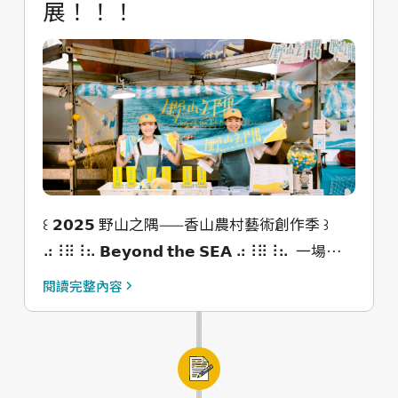
展！！！
周邊聚落，說是因漁場而存在也不為過，由於
捕魚、販魚有大量的人力需求，從早年自臺東
邀請阿美族青年到新竹討海，因而形成的那魯
灣聚落，到近年勞動需求增加自印尼招聘移
工，而興建的移工宿舍與伊斯蘭禱告室，加入
原先便已存在的閩客聚落、信仰中心，交織而
成海山漁港的生活樣態，其中點點滴滴也因更
近一步的田野歷程與出海體驗，有了更深的理
解。
꒰ 𝟮𝟬𝟮𝟱 野山之隅——香山農村藝術創作季 ꒱
⠴⠸⠿⠸⠦ 𝗕𝗲𝘆𝗼𝗻𝗱 𝘁𝗵𝗲 𝗦𝗘𝗔 ⠴⠸⠿⠸⠦ 󠀠 一場由
孢子蒝與新竹沿海社區居民 一起自籌共創的地
閱讀完整內容
方藝術行動 󠀠 〈〈〈即將開展〉〉〉 󠀠 我們從濱
海社區居民的日常與記憶出發 在潮汐、海風一
同生息的節奏中 用地方的語言創作屬於他們的
故事 這裡，是藝術共創的現場，也是烏托邦的