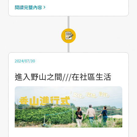
來訪賓客的座椅，更是呼應茄苳如我們於返家
果的面貌，依然樂在其中。 󠀠 #中隘社區 以諸多
閱讀完整內容
般溫暖自在，一張張椅子彷彿在說：「回家，
以植物資材融合而設計成的手作、飲食、工藝
永遠有屬於你的位子。」 󠀠 #野山之隅 #香山農
活動為亮點， 透過社區營造、社區規劃等，也
村藝術創作季 󠀠 ｜指導單位：教育部青年發展署
將環境場域打點的小巧可愛，閩客融合的特色
｜執行單位：孢子蒝設計工作室 －－－－－－
也展現在語言、文化之中。 我們的 #隅隅好味
－－－－－－ 󠀠 ㊂ 個社區 X ㊂ 個藝術共創 X ㊀
農村禮盒也將會和社區共同產出非常美味的內
個主展間 X ㊂ 個串連點位 󠀠󠀠󠀠 󠀠󠀠 和我們一起走進香
容 🫶 #Dye業工作室，追蹤我們的有蒝人一定
2024/07/30
山的田野與角落之間 Let's venture into the
對Dye業不陌生， 過去我們從課程體驗、小旅
進入野山之間///在社區生活
corners of the fields and mountains. 󠀠󠀠 ❏ 展
行踩點等合作機會中看見了傳統技術與藝術思
期起始日：𝟭𝟬月𝟭𝟮日-𝟮𝟳日 官網介紹：
維的融合， 與威棣在「形」的玩味之中所誕生
https://livelyland.design/野山之隅/展期資
的創作。 󠀠 本次共創工作坊由社區總幹事－秋
訊/ 導讀手冊：
玉開場， 帶領我們採集環境中的野花、野草，
https://issuu.com/livelyland/docs/_ 點位地
認識這些資材的同時，也幻想著可以怎麼應用
圖：https://reurl.cc/NlMmMm
它們； 緊接著由Dye業的威棣老師引導製作植
物移染，一同在一塊非！常！巨！幅！的布面