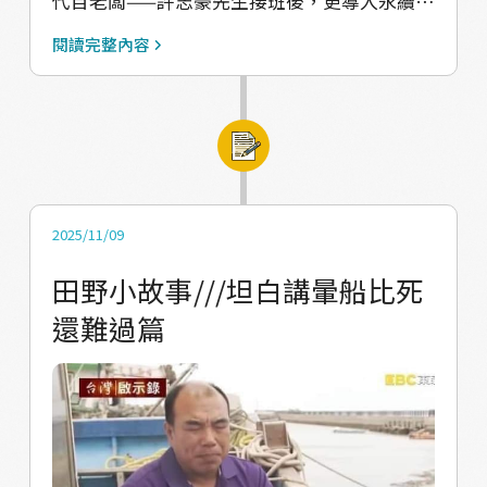
很高的韓劇《苦盡柑來遇見你》，講述的是韓
代目老闆——許志豪先生接班後，更導入永續發
國濟州島小村莊中的家庭故事，故事中置入許
展價值、科技管理方法、社群網路互動、創新
閱讀完整內容
多七八零年代漁村的面貌，其中有主角購買船
包裝設計等，讓產業規模有所提升，更讓品牌
隻、船隻下港出海的祭祀儀式以及居民共襄盛
知名度打開。「竹魚」本意為新竹的魚，希望
舉的片段；在早期的新竹，漁船下港也會有盛
夠過養殖，為新竹打造好品質的烏魚子，走進
大儀式，船東會在甲板上向港邊的民眾撒下糖
竹魚水產便會在牆上看到老闆獲獎無數的照
果和裸裝的麻糬，麻糬之所以不能包裝，就是
片、牌匾，以及眾多名人來訪的簽名，而老闆
希望如果民眾沒有接住，麻糬可以掉在地上沾
本身也相當幽默，會穿著一件繡有「香山下智
2025/11/09
滿沙子，「黏沙」的麻糬有祝福船隻出海「黏
久」的衣服來接見賓客；返「香」的五年來，
田野小故事///坦白講暈船比死
鯊」的象徵，期盼出海可以捕撈滿船的鯊魚，
孢子蒝團隊成員更是每天烏魚子採收的產業地
還難過篇
而鯊魚也是新竹沿海港邊早期最大宗的漁獲
景記錄人，無一年缺席，過程中除了了解烏魚
（現今的新竹漁市場也還是可以看到超級多的
製作的歷程有哪些，也真實參與認證老闆的用
鯊魚，種類琳瑯滿目），用以製作魚漿製品；
料實在（烏魚餌料、營養素皆親自製作）與永
透過上述的比對，我們覺得臺灣的漁村中也有
續發展價值（購入明發定置漁場雜魚製作餌
許多非常有趣的畫面，如果有相關影視作品亦
料），這才知道養好烏魚子真的不簡單；養殖