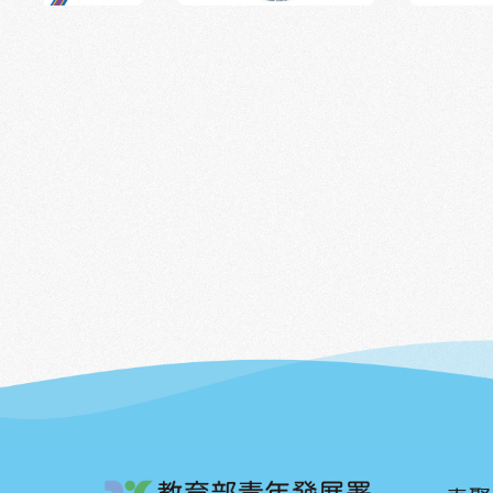
的很快，但我們都知道，這段經歷會留在每個
忽然拉住我們說。 她眼裡閃著光，也藏著不安
記錄給孩子與未來的，一切樣貌。 我們設計了幾個小小的任務
份溫柔的力量。 謝謝這群小小兵，謝謝他們帶著最單純的眼
年都能回來， 因為孩子們玩得開心，也因為這
卡，像是「找一個你每天都會看見但從沒認真
睛，幫我們看見了家，看見了漁村，看見了我
越少見了。 你是我的眼 拍照，在物理意義上，就是捕捉一瞬
「拍下漁村的藍色」、「拍一張『我最不想忘
最珍貴的日常。 漁村的未來，不只是大人的責任。 因為有孩
間的光。 姊妹們拍下的，大多不是壯麗的風景，而是那些藏在
希望讓她們回家拍攝時有點方向，也能有更多
子的參與、孩子的好奇與提問，這片土地會長
日常裡、細小卻溫柔的光。 那可能是，丈夫在
趣。任務靈感來自她們的生活——魚塭、曬網、
也會更加堅強。 漁村小小兵任務完成！ 下一次再一起快樂的
影、孩子在魚塭邊幫忙的樣子； 也可能是，早
你充滿回憶的角落……這些不是「外人來參觀
出任務吧🌊 相約11/1-11/2 漁夫生活節-好好生活展區，不見不
兒、吵完又一起吃飯的姐弟。 一位姊姊特寫抓魚時用的電子磅
西」，但卻是她們生命裡真正的風景。 這堂課結束後，她們每
散。 #小小兵漁村囡仔夏令營 ＃影音訪談計畫 ＃小小記者 ＃
秤，他爽朗地說：「這是我的希望，代表進帳！
人手上都有了一台屬於自己的底片相機，一卷可
漁村家屋的秘密 ＃林邊區漁會 ＃屏東漁業青年
照片主角還有愛犬、愛鴨、夕陽、桌上的魚料理
間切片，和20天的任務旅程。 我們沒有要求完美的技術、沒有
班 #Changemaker計畫 ＃CM行動牆 ＃教育
的人物和片刻，是生活裡最踏實的風景。 照片沖出來的那天，
規定主題的正確答案。 我們只是想對她們說——
青年社區參與行動 ＃漁夫生活節 ＃好好生活展
我們把桌子搬開，圍成一個圈坐下， 分享在按
道，妳眼中的佳冬是什麼模樣。」 這是一場擾動的開始，也是
彼此眼裡所見與心裡所想。 「這是我最喜歡的人啦！」照片裡
一場重新看見彼此的旅程。 因為我們相信，在
是他抓著魚網、站在塭邊的身影。 「這是我家白目＋白痴的老
主，而常常找不到歸屬感的漁村女性們能說出
公！」用開玩笑的口吻，感謝先生為了幫忙完
只關注在自己家庭中能轉身面對自身生活。 期待 20 天後，她
入鏡。 還有一張父女放風箏的照片，讓一向愛搞笑的姊姊斂下