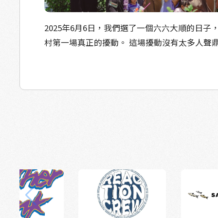
中午，社區志工媽媽煮了熱騰騰的飯湯，孩子
日常，那是孤單作業時最珍貴的陪伴； 有人畫
準備下午的重要任務——正式的訪談。 這次受訪的對象，是我
浪織就的衣裳，魚群在身旁游動」浪漫真切地
2025年6月6日，我們選了一個六六大順的日子
們特別邀請的社區靈魂人物：直率熱情、用雙
日常； 有人把生活的理想藍圖放進畫中：大武
村第一場真正的擾動。 這場擾動沒有太多人聲
鄉姐；帶著使命感返鄉的漁業青年博逸和品元
孩子、有魚塭、有雞、有日出——辛苦卻帶著希望
天蓋地的宣傳，只有幾台底片相機、一張張被
克風，認真又禮貌地發問，每一句都帶著思考
些故事，有的具象、有的抽象；有的溫柔、有的
片、一群來自漁村的姊妹，和一個溫柔的邀請
哥哥大姐姐被問到笑了出來，我們才發現，孩
或許憨慢講話，但這些版畫，藏著他們作為漁
眼睛，把妳的生活，拍下來。 我們稱這堂課為《妳是我的
最直白，也最觸動人心。 最後一天，孩子們拿起ipad，我們
望， 也夾帶著對土地、家人最真摯的情話。 海邊長大的孩子
眼》。 在這個超過七成居民都與養殖業有關的
上了堂影片剪輯課。 他們把訪談的影像一段段拉到時間軸，拼
求學路上大家多少都有離鄉背井的時候。 但，
們想做的，不只是紀錄魚塭，不只是傳承技術
湊成一支專屬於自己的小短片。雖然手法還很
就離開家鄉就讀嗎？ 在漁村裡，我們想像這些漁二代從小就在
那些日日在水面下波動的，不只是魚的身影，
的專注與在乎，卻讓我們大人都忍不住想搶先看到
魚塭邊奔跑長大。 他們肯定熟悉潮水的氣味，
被忽略的、安靜而閃閃發亮的事物。 從一開始的「我不會拍
果發表會上，每個孩子都播出了自己的作品，
變化。 但當我們走進塭豐，才發現另一個安靜
啦」、「我的生活沒什麼好拍的」，到當天課
是故事，也是愛。三天的積分賽，我們最後用
—— 其實，很多漁二代都去了外校讀書，對家
聲、比剪刀手的自拍、滿滿筆記裡寫著「我要
比賽」來決定勝負，因為對我們來說，成敗已
完全不熟悉。 爸媽因為漁業繁忙無法顧及，小
樣子」，我們看見了改變正在發生。她們開始
重要的是，孩子們真的做到了。 當最後小隊輔播放出三天的
村失去了認同感。 「我們庄裡欸國小，人數剩下六十幾個
機，也期待拍完後能彼此分享。而我們呢？我
花絮影片，現場不論大人小孩，全都眼眶泛紅
人。」 夏令營最後那天，走在通往廁所的走廊上，保健室阿姨
——期待她們眼中的漁村、她們眼中的生活、以