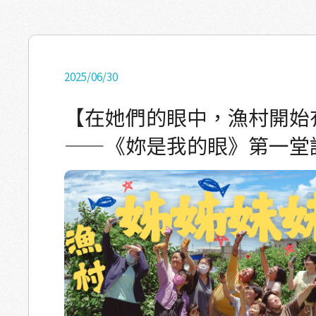
多故事。」思皓這樣說。 孩子們聽得專注，認真地寫下屬於自
長輩、返鄉的青年⋯⋯ 每一個人都在這片土地
己的訪綱。那一張張紙上，記錄的不是課堂作
節奏。 今年，我們舉辦「來塭叨節」（來塭兜
裡真正想問爸媽、阿公阿嬤、還有社區裡叔叔
生活展」就是一份來自好幾個塭兜的邀請。 你現在所在的這間
接著，攝影師小田老師帶著大家實際操作：找
屋子，是一棟在八八風災後就不再使用、因地
2025/06/30
地、學習架設攝影器材、練習如何邀請受訪者
年的老房子。 如今，我們重新打開它的門，讓
受訪者不是陌生人，而是最親愛的家人。孩子
共同的客廳。 屋裡裝滿了一個個家的故事—— 從漁夫到漁婦，
【在她們的眼中，漁村開始
期待的神情，讓我們忍不住偷偷笑，也默默感動。 下午
從漁小孩到返鄉青年，那些最平凡卻最珍貴的
——《妳是我的眼》第一堂
然要帶著小小兵走進他們的家鄉產業鏈。 從魚苗場的龍虎斑寶
裡。 歡迎你來塭兜坐坐，一起走進塭仔人的世界。莫客氣，來
寶，到成魚養殖場的日常，他們第一次這麼近
塭兜坐！ 藏在一刀一線裡的故事 那一天，我們邀請漁青們一
媽每天在做的事。拋網、推車、辨識魚種，孩
起來刻版畫，創作屬於自己的「返鄉一瞬」。 長年與網具、飼
斷，但也逐漸明白，這些看似簡單的動作背後
料、鹽水為伍的漁青，坐在滿是描圖紙與刻刀
的日常。 第二天一早，我們設計了一場漁村RPG遊戲。 孩子
些不安， 甚至有人笑說：「是不是走錯棚了？」 可隨著刻
們體驗了小記者日常，在漁村裡奔走、蒐集任
落下、墨色暈開，氣氛慢慢改變。 從笨拙到流
的速度理解一個人、一個故事、一段生活。遊
沉默到彼此交談，大家的神情也從緊繃轉為專注
滿頭大汗，但也學會了合作與策略，明白「團
事一點一滴浮現。 有人刻下「一家人蹲在魚塭邊觀察蝦子」的