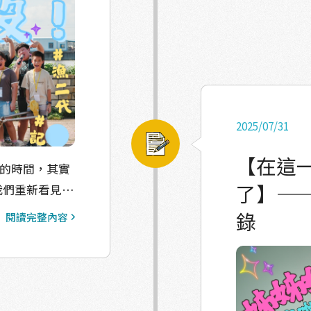
村莊展覽的共
年，第一次坐
安，甚至有人
好好生活的客
引導下，大家
也從嚴肅轉為
格一格藍綠色的
僅是圖像，更是返鄉
。鹹鹹的海風、
蹲在魚塭邊觀
2025/07/31
味。 我們
伴。 有人畫
活在塭仔裡的塭
浪漫卻真切地
【在這
總結：「豐收
了】—
體驗傳統的牽罟
有人在版畫裡
然不富裕、卻彼
錄
閱讀完整內容
有日出——辛苦卻帶著
己最熟悉卻也最
不再出海捕魚、
柔；或具象、
一個日常裡的故
始的工作，是怎
父親驟逝而接
 但魚塭
裡刻畫理想的未
條路都不同，