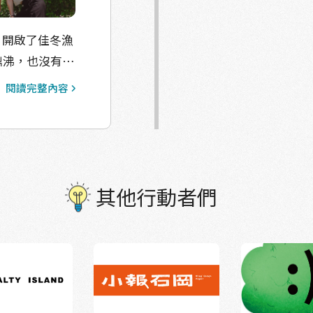
們一邊吃，一邊
下「女子身穿海
生了一場病，
描繪與海共生的
一天，我們笑
，開啟了佳冬漁
手餵飽大家的阿
山下，有太太與
詞，每段分享都是一種
鼎沸，也沒有鋪
。孩子們舉起麥
的生活。 這
下一張「被觸
時間珍惜的底
。看著受訪的大
沉重。 漁青們
閱讀完整內容
彼此共鳴。 
：請妳，用妳的
子的問題，其實
青對生活的回
奔跑的背影、
感謝妳們願意
漁業重鎮裡，我
你有想過從國小
日常不再只是
，我們想知道，
生澀，但眼神裡
事。 這場沙龍雖然結束，但妳們的視角，正在延續—— 接下
而是日常裡那些
其他行動者們
成果。 成
也聽得出風向的
來想讓更多人
畫面裡是家人，
卻深刻的現實
堅定的生活痕跡 我們會努力整理並且策展的， 相約11/1
堂中傳來的笑
最簡單的「飛機
裡和家鄉的產業
漁夫生活節-
拍阿嬤曬魚乾的
經不是重點了。
朋友也漸漸對漁
期待手上的相
們也同樣期待
。三天的時光真
及那些她們想