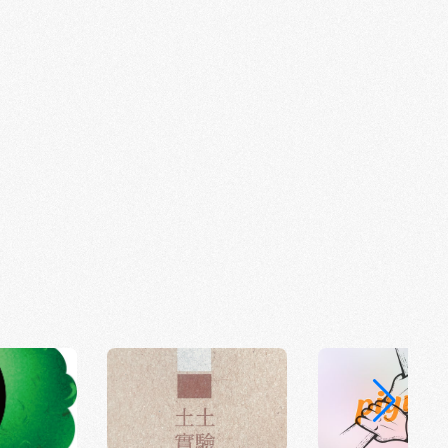
魚也死光了，但他回來了，終於有時間了。」 這
了，也眼眶紅了。 每張照片都是一段生活的證
勇氣的展現。 我們也讓每位參與者寫
動的照片」—— 同樣身為漁村女性，妳們的光景
有日出下的塭、有魚上桌（生）前的瞬間、有女兒
 這些影像，不只紀錄，也成了彼此理解的橋。
拿起相機、也願意走進我們這個圓圈， 讓漁村的
沉默，而成為有人看見、有聲音、有記憶的故
能看到妳們的眼、妳們的故事、還有妳們溫柔而
-11/2
好好生活展區，不見不散。