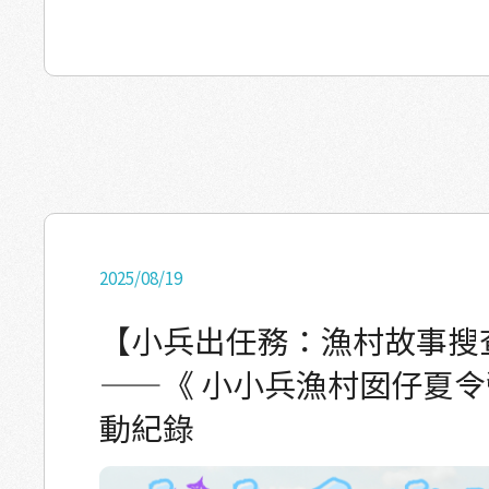
的成果會匯流成「好好生活展」。 正如我們多次提起的，我們
的目標是，讓今年的「漁夫生活祭」能成為「
生活祭」。 因此，今年我們將它定名為「來塭
語來阮／塭兜坐的意思， 邀請大家不只是走進
庭，還走進每一個養殖人家的客廳，踏入這片日常地
尋找展覽空間許久，最終選定一間自從2009的
置至今的破舊小平房作為展間。 儘管需要花費
掃，我們仍覺得這是一個很棒的場地。 這個年
曾是某戶人家的起居空間， 當觀眾走進這個空
2025/08/19
多的故事， 我們希望能有種走進「塭兜」客廳
一個，我們養殖人的家常故事匯聚的客廳。 所有的展品，都出
【小兵出任務：漁村故事搜
自changemaker三項行動。 按照動線，有漁
——《 小小兵漁村囡仔夏
我的眼」活動中拍下的照片以及註解、 漁孩子
動紀錄
動」夏令營中拿著手機，回家找長輩問問題的紀
漁青們在「一百種返鄉軌跡」中，用版畫刻畫