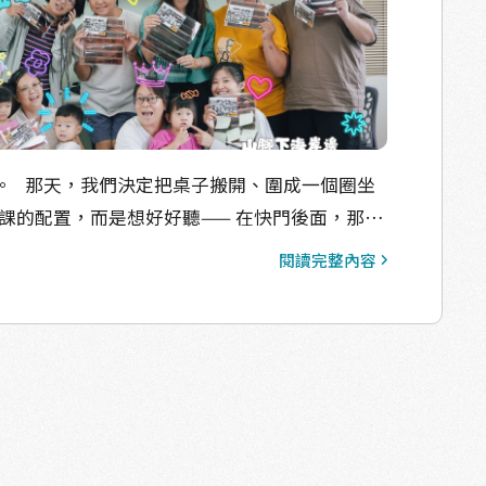
作品完整呈現時，漁青們
變了。從第一天的不安，到此刻滿臉的自豪與開
有人主動提議：「下次能不能辦個親子版？」更
享到臉書，留言區湧來「之後還會再辦嗎？」的
一個圈坐
、家人、自己深刻對話的過程。 我們相信，
上課的配置，而是想好好聽—— 在快門後面，那些
成為一個開端。 讓更多安於魚塭的青年願意踏出
用底片相機果然陣亡率是有
多公共場域； 讓他們發現，除了日夜相伴的漁村
閱讀完整內容
己挑選五張喜歡的，有人環境太暗，只有四五張
被看見。 因為—— 他們的努力在哪
有人手指頭入鏡、揹袋入鏡，各種情況都有，但
百種返鄉軌跡 #版畫裡的漁村
片被投上螢幕，彷彿每個畫面都有一扇門，門後
話 #刀痕與故事 #海平面下的日常
人、最珍貴的回憶，還有一場場真實的生活。
歡的人啦！」 照片裡是他抓著魚網、帥氣地站在
是我家變成小天使的狗狗」 牆上掛滿牠的照片——
念； 還有那張父女玩耍的瞬間， 姊姊說：「他