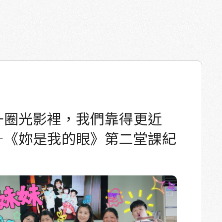
在滿是描圖紙與刻刀的桌前，他們顯得有些不
小聲笑說：「是不是走錯棚了？」 但在藝術家的
慢慢放鬆：從笨拙到流暢，從沉默到交流，神情
專注，再到難掩的興奮。版畫一點一滴浮現，不
的故事與生命的痕跡。 有人刻下「一家人
察蝦子」的日常，那是孤單作業時最珍貴的陪
下「女子掀起如海浪般的布，魚群在身旁游動」，
描繪著漁村與大海的共生。 有人則以簡單的信念
一圈光影裡，我們靠得更近
，一定要努力。不努力，一定不會有豐收。」 也
—《妳是我的眼》第二堂課紀
描繪理想藍圖：有太太與孩子、有魚塭、有雞、
希望的日常。 這些故事或沉重、或溫
或抽象。 卻無一不是返鄉的一條軌跡。 有人因
手魚塭，有人走過異鄉再回到家鄉；有人在魚塭
來，有人用線條記錄下不被看見的日常。 每一
但都重要。 因為當這些碎片拼湊在一起時，才構