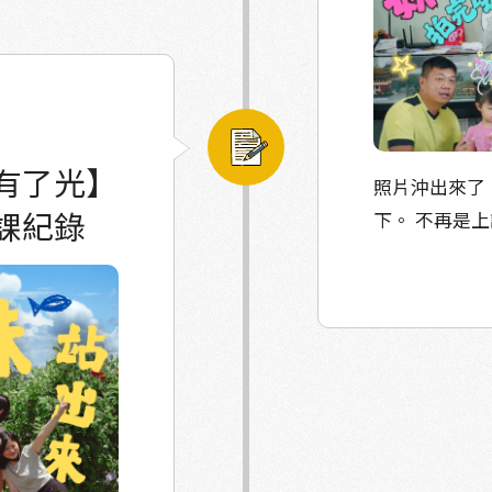
上，踩踏自己的
成了完整的漁村樣貌。 第二天，當
業，而是他們心
坐），而「好好
的神情徹底改
阿姨的問題。
懷大笑；甚至
尋訪談的好場
層下陷而沉靜多
多人把作品分
坐下。這一次，
這裡成為塭兜人
期待。 這些一筆一刀的版畫，見證了返鄉不只是生計的選擇，
們那種又緊張又
有了光】
照片沖出來了。 那天，我們決定把桌子搬開、圍成
而是一段段與土地
，當
日常，都在這
課紀錄
下。 不再是
這樣的嘗試能
關於生活的低語與聲音。 許久未
一步，走向更
距離看見爸爸媽
的，請大家自
生活，還有更多可能等待
子們玩得笑聲不
看得到影像；
裡，漁村的未來就在哪裡。 #一
，是養殖人辛苦
的桌前，顯得有
當那一張張照
#返鄉是一種對
刀
是妳最喜歡的
務，學會用最快
暢，從望著材料
「這是我最喜
戲裡，他們跑得
。 木板上，故
塭邊； 「這
隊」的力量。
是對生命的懷