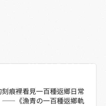
的刻痕裡看見一百種返鄉日常
】——《漁青の一百種返鄉軌