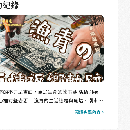
動紀錄
不只是畫面，更是生命的故事🪵 活動開始
心裡有些忐忑。 漁青的生活總是與魚塭、潮水、
，陌生的事物往往讓人退縮。如何讓大家願意跨
閱讀完整內容
？如何在短時間內營造安心自在的氛圍？這是我
、鹽水為伍的青