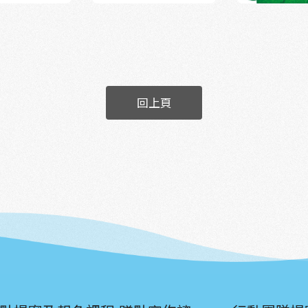
人心裡，成為一
。她希望我們每
樣的熱鬧，越來
看過的東西」、
們最容易忽略卻
記的畫面』」，
主動探索的樂
出更多的故事，
水裡撈草的背
塑膠拖鞋、讓
回上頁
晨趕上學的女
時會拍的東
」 各式各樣的
以拍36張的時
聯誼會 ＃家政
⋯⋯ 這些平凡
部青年發展署 ＃
 「我們很想知
區
下快門的當下，
男性勞動力為
自己的故事，不
成拍照任務難得