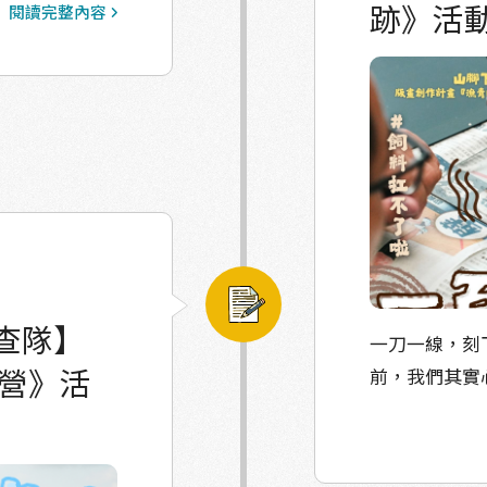
跡》活
閱讀完整內容
（不只是）漁夫
叨節」，諧音台
社區這個大家
景。 我們
八八風災後就閒
很大的工夫清
久失修的空間也
間、看見許許多
的感覺——這是
查隊】
一刀一線，刻下的
村女性在「妳是
令營》活
前，我們其實
在「小小兵行
天氣緊緊相連
錄影像， 以及
出熟悉的框架
的返鄉一瞬，與
們最在意的課題。 當一群長年與網具、飼料