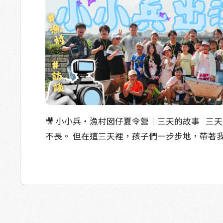
他們的故事解說。 於是，我們行動的TA成為了
同創作人。 當形形色色的生活成為作品，共同出現在這個受災
後荒廢的空間， 我們相信，這就是我們塭兜人
廳。 以下為部分展覽文字： 在塭兜／阮兜，好好生活 你現在
看到的這片佳冬海邊，在衛星圖上看起來是一
方塊。 那是魚塭——養殖人家賴以為生的地方
微微的腥味、水車的噠噠聲，構成我們每天的生活氣
把這裡叫做「塭仔（ùn-á）」，而我們，就是
🎥 小小兵・漁村囡仔夏令營｜三天的故事 三天的時間，其實
仔人。 生活在「塭兜」，是什麼樣子呢？ 過去九年，我們辦
不長。 但在這三天裡，孩子們一步步地，帶著我們重新看見了
「漁夫生活節」，邀請村裡村外的朋友一起來
漁村，也看見了彼此。 第一次，我們讓孩子自己當「小小記
文化。 透過那條繩、那網魚，重新回到早年雖
者」，寫下問題、拿起相機，勇敢地去訪問自
此扶持的漁村時光。 我們也讓大家看到，現在
容易忽略的家人。他們用好奇心，換來一個又
而是在陸上養魚的「漁夫」，每天從天亮前開
事。 - 第一天，我們請來新聞記者思皓老師，教孩子們如何當
麼靠天吃飯、與環境共存，藏有多少眉角與堅韌的心。
一位小小記者。 「問問題要帶著好奇心，因為好奇才能發現更
的故事，並不只有漁夫。 圍繞魚塭生活的，還有漁婦、孩子、