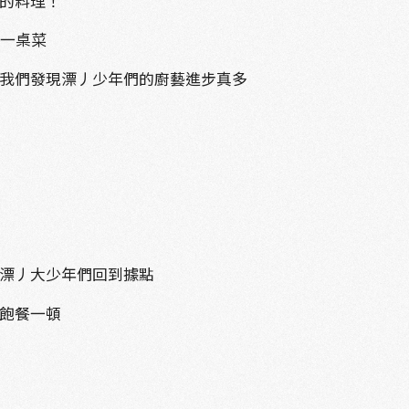
的料理！
成一桌菜
我們發現漂丿少年們的廚藝進步真多
漂丿大少年們回到據點
飽餐一頓