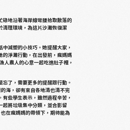
忙碌地沿著海岸線彎腰拾取散落的
於清理環境，為這片沙灘恢復潔
活中減塑的小技巧。她提醒大家，
地的淨灘行動，在出發前，瘋媽媽
與漁人農人的心意一起吃進肚子裡，
是忘了，需要更多的提醒跟行動。
麗的海，卻有來自各地清也清不完
。有些學生表示，雖然過程辛苦，
一起將垃圾集中分類，並合影留
，也在瘋媽媽的帶領下，期待能為