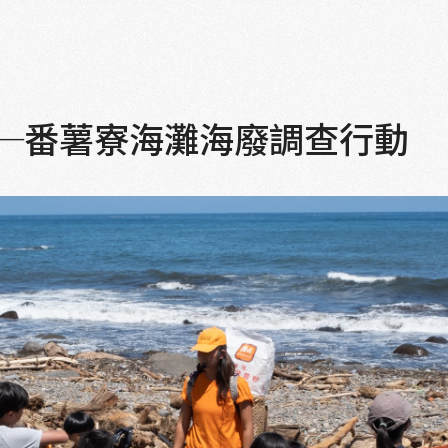
─番薯寮海灘海廢調查行動