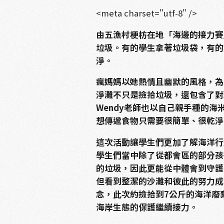
<meta charset="utf-8" />
由五漁村梗枋在地「海邊的接力賽
垃圾。有的學生拿著垃圾袋，有的
淨。
瘋媽媽以她熱情且幽默的風格，為
淨灘不只是撿拾垃圾，還包含了對
Wendy老師也以自己親手種的
想傳遞食物只需要很簡單、很乾淨
這次活動讓學生們更加了解海洋行
學生們當中除了從都會區的部分孩
的垃圾，因此更能從中體會到守護
但看到整潔的沙灘和彼此的努力成
念，此次約撿拾到7公斤的海洋廢
海岸生態的保護繼續接力。