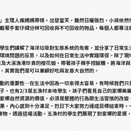
」主理人瘋媽媽帶領，出發當天，雖然日曬強烈，小孩依然
戴著手套仔細分辨可回收與不可回收的物品，每個人都專注
學生們講解了海洋垃圾對生態系統的危害，並分享了日常生
環境問題的反思，以及如何在日常生活中實踐環保。除了現
海米及大溪漁港珍貴的櫻花蝦，帶著孩子親手捏飯糰，將海洋
，其實我們是可以兼顧好吃與友善大自然的。
動的重要性─在生活中因為一切來得太容易，有時候我們只
子，也有2/3是五漁村本地學生，孩子們看見自己的家鄉美
家鄉自然資源的價值，必須是整體的行為跟生活習慣的改變
果，內心感到十分滿足。烈日下大家努力達成目標結束時，
棄物，透過這場活動，五漁村的學生們展現了對家鄉的愛護