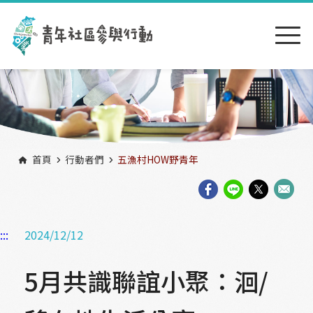
跳到主要內容區塊
:::
首頁
行動者們
五漁村HOW野青年
:::
2024/12/12
5月共識聯誼小聚：洄/