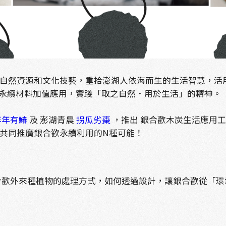
自然資源和文化技藝，重拾澎湖人依海而生的生活智慧，活
G永續材料加值應用，實踐「取之自然．用於生活」的精神。
年年有鰆
及 澎湖青農
拐瓜劣棗
，推出 銀合歡木炭生活應用
共同推廣銀合歡永續利用的N種可能！
合歡外來種植物的處理方式，如何透過設計，讓銀合歡從「環