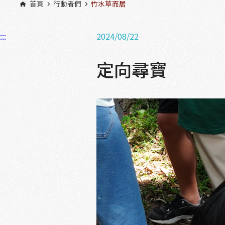
首頁
行動者們
竹水草而居
:::
2024/08/22
定向尋寶