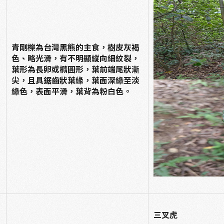
青剛櫟為台灣黑熊的主食，樹皮灰褐
色、略光滑，有不明顯縱向細紋裂，
葉形為長卵或橢圓形，葉前端尾狀漸
尖，且具鋸齒狀葉緣，葉面深綠至淡
綠色，表面平滑，葉背為粉白色。
三叉虎