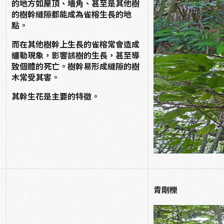
的地方如屋頂、墻角、甚至是其他樹
的樹幹縫隙都能成為雀榕生長的地
點。
而在其他樹幹上生長的雀榕常會造成
纏勒現象，影響該樹的生長，甚至導
致個體的死亡。樹幹易形成縫隙的樹
木常受其害。
其幹生花是主要的特徵。
青剛櫟