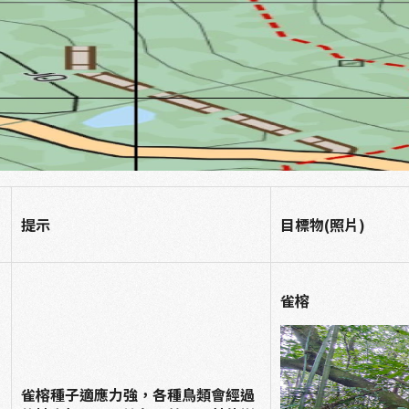
提示
目標物(照片)
雀榕
雀榕種子適應力強，各種鳥類會經過