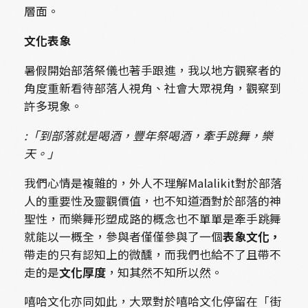
層面。
文化表象
暑假開始部落祭儀也著手跟進，我以地方觀察者的
角度重新看待部落人視角、社會大眾視角，觀察到
許多現象。
:「到部落就是喝酒，豐年祭喝酒，牽手跳舞，樂
天。」
我們心情是複雜的，外人不理解Malalikit對於部落
人的重要性及靈觀價值，也不知道酒對於部落的神
聖性，而樂舞形塑成路的概念也不單單是牽手跳舞
就能以一概全，參與者僅僅參與了一個
表象文化，
帶走的只有認知上的微醺，而我們也給不了且帶不
走的是
文化厚度
，知其然不知所以然。
嘻哈文化亦同如此，大眾對於嘻哈文化停留在「街