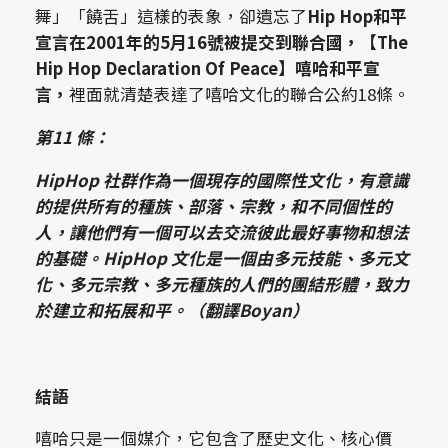
舞」「饒舌」這樣的表象，卻遺忘了
Hip Hop和平
宣言在2001年的5月16號被提交到聯合國，
【The
Hip Hop Declaration Of Peace
】嘻哈和平宣
言，
裡面就清楚表達了嘻哈文化的聯合公約18條。
第
11
條：
HipHop
社群作為一個現存的國際性文化，有意識
的提供所有的種族、部落、宗教，和不同個性的
人，讓他們有一個可以去交流彼此最好事物和想法
的基礎。HipHop 文化是一個由多元技能、多元文
化、多元宗教、多元種族的人們的團結形體，致力
於建立
和拓展和平。（翻譯Boyan）
結語
嘻哈只是一個媒介，它包含了歷史文化、核心價