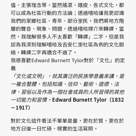
值、主張理念等，當然搖滾、嬉皮、各式文化，都
可以成為社區行動的方法論；透過嘻哈讓我更認識
我們的家鄉社區、青年、部分里民，我們將地方階
層的聲音、現象、問題，透過嘻哈媒介來轉譯，當
然，我理解很多人不太喜歡「轉譯」二字，但是我
認為我深刻理解嘻哈及吉安仁里社區為例的文化脈
絡，轉譯二字再適合不過了。
我很喜歡Edward Burnett Tylor對於「文化」的定
義
「文化或文明」，就其廣泛的民族學意義來講，是
一複合整體，包括知識、信仰、藝術、道德、法
律、習俗以及作為一個社會成員的人所習得的其他
一切能力和習慣。
Edward Burnett Tylor
（
1832
－
1917
）
對於文化這件看法不單單是量，更在於質，更在於
地方日復一日忙碌、樸實的生活寫照。