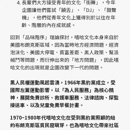
長輩們大方接受青年的文化「街舞」，今年
企圖讓他們嘗試「饒舌」、「DJ」、「鼓聲
機」，他們從青年文化上獲得別於以往在年
齡、階層的內在成就感。
回到「品味階序」理論探討，嘻哈文化本身來自於
美國布朗克斯區域，因為當時地方經濟問題，經濟
泡沫化、美國大停電、貧富差距、黑人政策、幫派
械鬥等問題，而衍伸出來的「地方問題」，因此嘻
哈文化的出現就是企圖改變下一代的問題。
黑人民權運動風起雲湧，
1966
年黑豹黨成立，受
國際左翼運動影響，以「為人民服務」為核心精
神，展開免費診所、救護車服務、法律諮詢、探監
接送車、以及兒童免費早餐計畫。
1970~1980年代嘻哈文化在受到黑豹黨照顧的紐
約布朗克斯區貧民窟萌芽，也為嘻哈文化帶來社區