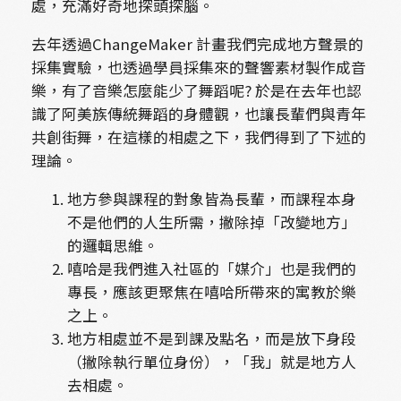
處，充滿好奇地探頭探腦。
去年透過ChangeMaker 計畫我們完成地方聲景的
採集實驗，也透過學員採集來的聲響素材製作成音
樂，有了音樂怎麼能少了舞蹈呢? 於是在去年也認
識了阿美族傳統舞蹈的身體觀，也讓長輩們與青年
共創街舞，在這樣的相處之下，我們得到了下述的
理論。
地方參與課程的對象皆為長輩，而課程本身
不是他們的人生所需，撇除掉「改變地方」
的邏輯思維。
嘻哈是我們進入社區的「媒介」也是我們的
專長，應該更聚焦在嘻哈所帶來的寓教於樂
之上。
地方相處並不是到課及點名，而是放下身段
（撇除執行單位身份），「我」就是地方人
去相處。