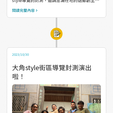
來自己在網路上查到專門給樂齡族群的社區提
style導覽的封測，邀請澎湖在地的返鄉創生青
案計畫，獻出了他此生的登台簡報初體驗 提案
年們來觀賞 導覽的腳本由「兩位立場相左的地
閱讀完整內容
內容想的是從我們的大角街區導覽獲許靈感，
方創生青年討論文創周邊商品開發」為主軸展
結合自身徒步旅遊的興趣，設計了一套西嶼的
開，兩位主要演員（導覽員）的角色即是「大
散步之旅，並計劃榮幸獲選，即將在2024年展
角工作室成員」，一位飾演無厘頭業務派、一
開行動 看著為家人、孩子奉獻一輩子的長輩，
位則飾演衷於文史脈絡派 沿途在兩人的辯論
從被動的默默支持，到受到我們的感召
中，帶出地方的故事，然而這樣兩種立場的討
（？），主動發起並著手實踐自己的夢想，真
論，是從事地方工作很常遇到的 無論是封測場
2023/10/30
的是非常振奮人心的事 誰說長輩就該如何、青
的觀眾回饋，或是事後我們與地方文史顧問們
大角style街區導覽封測演出
年就該如何呢？ 既然同是對地方、對生活有所
分享，都收到出乎我們意料的回饋——原本特意
啦！
熱愛 不分性別、年齡、族群，大家都是一起玩
設計的無厘頭、荒謬的周邊商品提案，在同路
耍搞事的好夥伴！
夥伴眼中看來，竟然是可行的！ 意外收穫了一
些大角工作室開發周邊商品的靈感（？ 雖然
changemaker計畫漸入尾聲，但這幾個月來的
行動對我們而言，卻像是起點般，充滿驚喜、