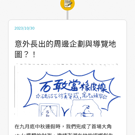
業等田調路線 我們家族中的長輩，叔叔伯伯姑
姑嬸嬸伯母等，陸續關注起我們在幹嘛？ 例如
大伯看到我們四個堂姐妹同時出現，便問起
2023/10/30
「工作室今天有活動嗎？」說著等他午覺醒後
意外長出的周邊企劃與導覽地
過來看看 例如我們在路上導覽走著走著，叔叔
圖？！
嬸嬸默默騎著腳踏車跟在後頭，幫忙看路、提
醒來車 例如在台經營海鮮餐廳，年屆退休，返
鄉來蓋房子的鄰居阿伯，聽聞我們在做的事二
話不說要贊助我們 這個計劃讓我們以全新角度
與村裡的長輩互動，更深刻的感受到他們嘴上
不說，但濃濃的關心與愛 然而，最令我們感動
的，是退休的國禧（瑞儀、瑞心的爸爸；昭
淳、昭涵的三伯），從一開始不斷說著「我們
當後盾，你們有需要幫忙可以跟我們說」 到後
在九月底中秋連假時，我們完成了首場大角