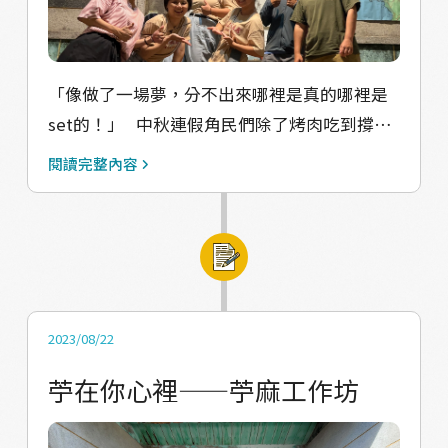
充滿無限可能 越是行動，就越是看見更多我們
能在地方做的，能為地方做的事 發現「導覽」
像是個平台，能夠把我們「帶著外出所學的眼
光」回來，在村子裡搜集到的故事與記憶，重
「像做了一場夢，分不出來哪裡是真的哪裡是
新編輯、梳理，透過導覽的形式，轉譯給觀
set的！」 中秋連假角民們除了烤肉吃到撐外
眾，又同時能從觀眾那裡再收到新的眼光，十
還辦了一場大角style羅曼蒂克社區導覽內部封
閱讀完整內容
分有機的循環著 原本計畫中規劃的封測場次，
測（掌聲鼓勵！！！） 四位工作室成員共同編
還有家人限定的專場，原定雙十連假要舉行，
寫了劇本，合體導（ㄧㄢˇ）覽（ㄔㄨ），演出
因為颱風攪局而取消，預計延後至農曆年假期
前一天大夥聚在一起做道具、對台詞，笑料不
間舉行 前陣子，工作室夥伴們討論著12月
斷，幾個瞬間，就和每年農曆年，族人們從台
changemaker計畫成果展擺攤要準備的東西，
灣各地返來相聚歡慶，一樣的氛圍，我們的行
我們決定設計一款「導覽地圖」，希望能隨我
動竟然與生活的日常儀式感交錯綿延 故事從一
2023/08/22
們的地方刊物《大角誌》二號刊推出，在農曆
場工作室成員間的內鬨開始，觀眾跟著演員們
苧在你心裡——苧麻工作坊
年前，先分享給還沒看過實體導覽的家人們聞
走進大池角巷弄，沿途演員看似平凡的閒聊中
香，期待這份地圖也像是邀請卡一樣，邀請家
藏著大池的故事，大夥在治安宮廟口遇見神秘