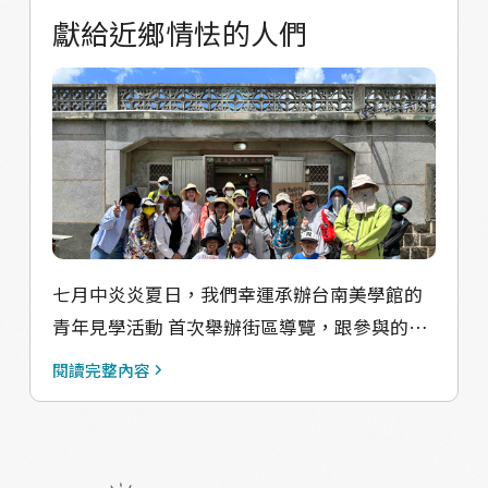
原料－苧麻幾乎不見蹤影，便自己開始摸索並
獻給近鄉情怯的人們
著手進行苧麻復育計畫，期待保留從植物種
植、取纖到織成布料的阿美族織布完整工序。
過程中，發生一連串哭笑不得的事。 開始耕耘
地方後，我們在村子裡找到一小區野生苧麻，
同時也嘗試在工作室基地旁的農地上，開始復
育苧麻。 這次的交流、工作坊，所使用的苧麻
材料，就是我們復育的苧麻，第一批收成，意
義非凡！ 採集、取皮、刮麻、漂洗、曬乾、撚
七月中炎炎夏日，我們幸運承辦台南美學館的
線，僅幾個步驟，操作起來真的明顯感受到
青年見學活動 首次舉辦街區導覽，跟參與的近
「苧仔絲，把人黏黐黐」 經過半天的努力，最
20位國中小老師們分享大角工作室在做的事、
值得開心的就是：大角首批種植苧麻產出囉 謝
閱讀完整內容
分享我們的村子，一起用腳步閱讀這部「大池
謝大家的汗水（和腿毛） 而這些過程與充滿生
角人文散策」，算是大角style街區導覽的初試
活感的體驗素材，未來也期待都編織進我們得
啼聲，披著熱情的夏日豔陽，大家一同走入角
大角style羅曼蒂克式導覽裡！ 註：苧麻在早