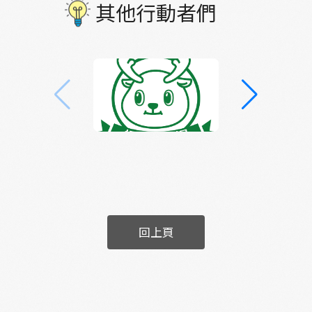
民的日常～ 吃爆 #產地到餐桌家常菜 ，手工米
期漁村是重要材料，從家用縫線、釣竿釣線到
其他行動者們
ㄍㄠˊ（麵疙瘩）feat落穗（高粱）地瓜粥 摸到
漁網等皆是以苧麻所製；清朝的媽宮城，有部
#大角版的愚公移山 ——6.70年前人工砌的玄武
分婦女以積苧維生；日治時期，也有出現苧麻
岩古牆 走過 #昔日池畔今日港邊，再鑽進柳暗
配給制度的資料，可以推測，在過去有一段時
花明巷弄間的 #炫砲古厝群 直衝 #奇老 的工具
間，苧麻產業在澎湖是佔有一席之地的。
間，見到最地道的薯榔染、編網工藝 . 各種細細
碎碎的小小日常，都是充滿生活智慧、故事人
情的超凡不常 除了與參與者等外部夥伴的交
流，這次的行動非常珍貴的是，還邀請到我們
的家人長輩們（正港角民們！）一起參與，幫
忙準備場地、餐點，加入導覽解說行列，原汁
原味 #奇老 現身說法等，過程中才發現，從小
回上頁
就出外打拼，是大角人們的常態，有些在青壯
年時就返鄉，有些則是在外縣市落地深根直到
退休，原來「返鄉」這件事，不只是青年的專