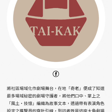
將社區場域化作劇場舞台，在地「奇老」便成了知道
最多場域秘密的劇場守護者，將他們口中、掌上之
「風土・技憶」編織為故事文本，透過帶有表演角色
設定之導覽員的穿針引線，到訪者既是這座大角劇場