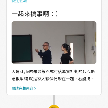
2023/11/03
一起來搞事啊：）
大角style的羅曼蒂克式村落導覽計劃的起心動
念很單純 就是家人夥伴們聚在一起，看能搞什
麼好玩的事？ 驚喜持續發生中，家族與地方的
閱讀完整內容
凝聚力也悄悄發酵、長大中～ 自從年中有了工
作室基地，開始地方文史故事的搜集後 分別有
傳統漁村工藝、宗教信仰與宮廟文化、地方產