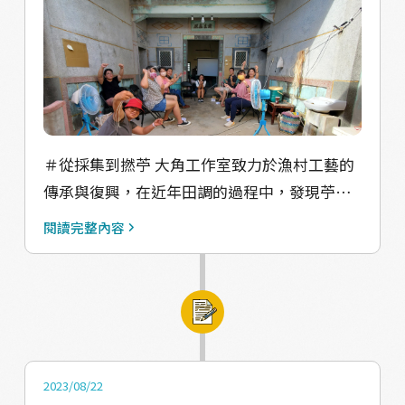
人們回家走走！
阿嬤後，意外掉入時空記憶裡 這場封測，邀請
到同是澎湖返鄉創生青年朋朋們前來觀賞，過
程中觀眾自然加入的對話，也成了導覽的故事
血肉，共演完全不著痕跡（甚至沒發現一切都
是設計出來的情境ＸＤ 導覽結束後，也收到許
多溫暖的觀眾回饋，以及一些創生青年才懂的
＃從採集到撚苧 大角工作室致力於漁村工藝的
腦洞大開的討論、經驗的交流共享 最初「想把
傳承與復興，在近年田調的過程中，發現苧麻
整個村子變成舞台，將劇場元素融入導覽」天
這項過去家家戶戶信手捻來的撚線工藝 編漁
馬行空的想法，玩著玩著竟然真的做出雛形
閱讀完整內容
網、縫補衣物等，都有苧麻的身影，我們一邊
了！ 感謝四面八方的愛，偶棉會繼續搞下去滴
向地方長輩學習在地技法，也邀請到遠從花蓮
～～ 特邀奇老 清池阿公（飾演 清池本人aka
瑞穗鄉奇美部落邀請同樣是返鄉青年的Umay
神秘阿嬤的麻吉） 演員 瑞心（飾演 瑞心） 演
老師，到社區來分享他從民國104年，決心回到
員 昭淳（飾演 柚子掉滿地的神秘阿嬤） 演員
部落，與家中長輩學習傳統部落住民的地織文
昭涵（飾演 昭涵） 前台兼舞台監督 瑞儀 有愛
化的心路歷程。她和我們一樣，發現曾經織布
的路人aka隱藏版攝影組 國裕、秀蓉、昭悅
2023/08/22