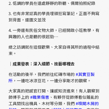
2. 低調的學員在遠處靜靜的聆聽、偶爾拍照紀錄
3. 也有非常認真的學員埋頭狂寫筆記，正面不夠寫
到背面，還圖文並茂
4. 一旁還有民俗文物大師，已經開啟小班教學，有
興趣的人也是聽的很起勁…
總之訪調就在這個歡樂、大家自得其所的過程中結
束。
｜成果發表：深入細節、技藝哪裡去
在活動的後半，我們前往紅磚市場的
#其實豆製
所
，一邊吃冰涼豆花，一邊分享剛才的觀察。
大家真的把感官打開、讓感知流進來！有人觀察到
師傅手上的
#職業傷害
、有夥伴從師傅看似雜亂的
工具間找出機具、木材等分類，我們
#嗅聞木屑的