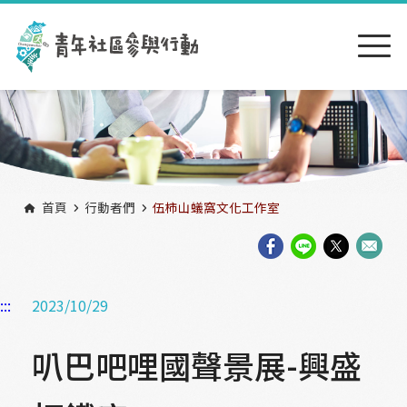
跳到主要內容區塊
:::
首頁
行動者們
伍柿山蟻窩文化工作室
:::
2023/10/29
叭巴吧哩國聲景展-興盛