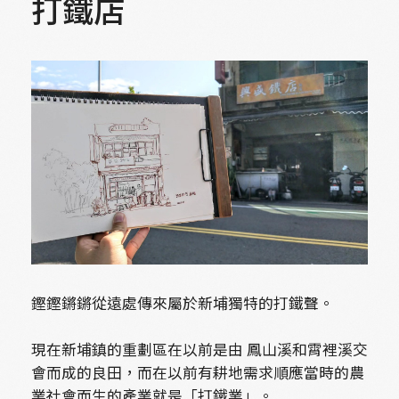
打鐵店
鏗鏗鏘鏘從遠處傳來屬於新埔獨特的打鐵聲。
現在新埔鎮的重劃區在以前是由 鳳山溪和霄裡溪交
會而成的良田，而在以前有耕地需求順應當時的農
業社會而生的產業就是「打鐵業」。