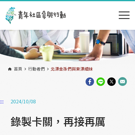
跳到主要內容區塊
:::
首頁
行動者們
北漂金孫們與東漂細妹
:::
2024/10/08
錄製卡關，再接再厲