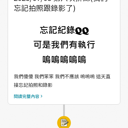
忘記拍照跟錄影了)
usp=sharing 更多活動照片/宣傳影片請洽帆家
班IG：
https://www.instagram.com/reaction_2021/
<!--EndFragment -->
我們傻傻 我們笨笨 我們不應該 嗚嗚嗚 這天直
接忘記拍照和錄影
閱讀完整內容