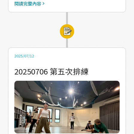
https://drive.google.com/file/d/1eNseh8q6
閱讀完整內容
hJRo6NIXl4nGpe8KgaZL8eC1/view?
usp=drive_link
2025/07/12
20250706 第五次排練