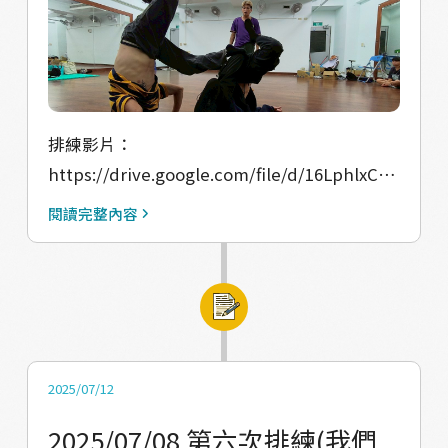
樂、尋找資源補足缺口、排練、展演……一路
上困難不斷，但我們始終選擇面對，一項項解
決，最終在 8/30 完成了展演。 這是我們第一次
從零開始策劃並完成一場展演，當站上舞台分
排練影片：
享時，團隊與舞者都深受感動，捨不得這段旅
https://drive.google.com/file/d/16LphlxCHt
程結束。過程中有歡笑、有辛苦，但我們一起
uBL1t-1VDduGBadNZhtayAT/view?
走過了。 接下來，就是成果報告的挑戰。我們
閱讀完整內容
usp=drive_link
會全力以赴，堅持到最後一刻，讓這段努力不
https://drive.google.com/file/d/1RmAWqQu
只是回憶，而是真正留下痕跡。 成果發表前的
PQDngYqH-xPm48oOnPqy5i-nM/view?
宣傳影片：
usp=drive_link
https://drive.google.com/file/d/15VUFgF5L
ZCeM1kO6k-E36iFLhUItrjUp/view?
usp=sharing 當天活動成果影片：
2025/07/12
https://drive.google.com/file/d/1goS3JTkd
2025/07/08 第六次排練(我們
2taUfiN07Wo7qwfR_7xtoldk/view?