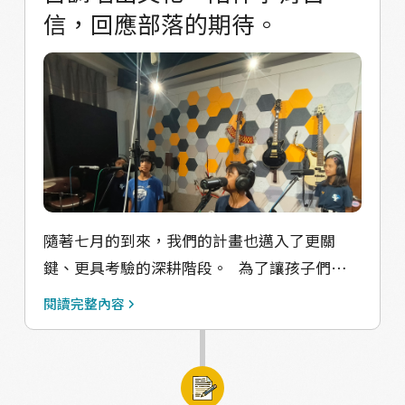
信，回應部落的期待。
隨著七月的到來，我們的計畫也邁入了更關
鍵、更具考驗的深耕階段。 為了讓孩子們在接
下來的表演與比賽中能夠理解其中的重要信，
閱讀完整內容
並於行動內增加更多自信心與凝聚力，我們特
別帶了幾位曾參加合唱團的小朋友走進專業錄
音室，親自錄製屬於我們水源舞蹈隊的古調表
演/比賽音樂。對孩子們來說，這是人生中第一