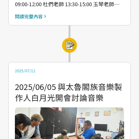
09:00-12:00 杜們老師 13:30-15:00 玉琴老師
15:00-16:30 洛金老師 影片：
閱讀完整內容
https://drive.google.com/file/d/1TFaKQXwr
rLjxLyFhXSQ5HoYkUYlavqgB/view?
usp=sharing
2025/07/12
2025/06/05 與太魯閣族音樂製
作人白月光開會討論音樂