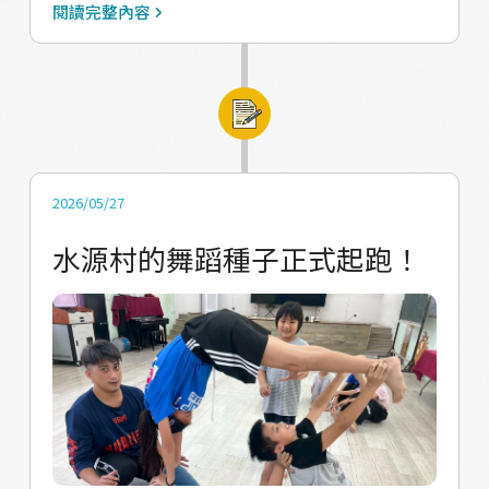
因家庭安排無法全數到齊。為突破溝通障礙，
花蓮在地當代舞團 “Tai身體劇場”來帶領孩子
閱讀完整內容
我們主動建立了家長的LINE聯繫群組，隨時傳
們進行兩堂以「聲音」與「肢體」為主題的工
送排練或活動照片及相關訊息，讓資訊更加即
作坊。 第一堂課聚焦於聲音訓練。老師帶領孩
時且公開；對於排練結束後因家長忙碌而無法
子們練習發聲、數節拍，和如何將聲音穩定且
接送的孩子，我們團隊也主動擔負起接送任
有力量地傳遞出去。課程最後，大家圍成一個
務，安全地將孩子送回溫暖的家。 在7月份的
圓圈，一同吟唱太魯閣族的傳統古調。當孩子
緊湊排練中，我們也同時進行家庭拜訪。除了
們純淨而真摯的歌聲在教室中響起時，也讓我
2026/05/27
更深入了解每位孩子的個性與生活狀況，我們
們深深感受到文化傳承的力量與感動。第二堂
水源村的舞蹈種子正式起跑！
也期盼透過與家長面對面的真誠交流，傾聽他
課則以肢體開發為主軸。老師運用球、軟墊等
們對孩子學習舞蹈的期待，並建立起更緊密、
不同道具，引導孩子們透過遊戲與互動伸展身
互信的部落支持網絡。我們相信，當學校、家
體、培養節奏感，並探索身體更多的可能性。
庭與帆家班團隊緊密串聯，水源舞蹈隊的孩子
在課程最後，老師仍然教了一首古調，讓孩子
們將能，在舞台上跳出屬於自己的驕傲與自
們一邊吟唱，一邊將歌聲、節拍與動作結合，
信。
在歡笑中完成了一場充滿文化元素的身體練
習，也讓大家玩得不亦樂乎。 除了持續陪伴孩