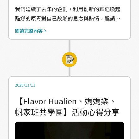
子們訓練之外，我們團隊也沒有停下腳步。先
我們延續了去年的企劃，利用創新的舞蹈喚起
前在企畫中提到，希望透過「賽事養團隊」的
離鄉的原青對自己故鄉的思念與熱情，邀請其
方式，建立計畫永續發展的基礎，這項目標至
中一位參與的舞者加入成為今年的行動夥伴。
今仍持續推進中。雖然計畫提供了部分經費支
閱讀完整內容
從2025年12月開始，我們就密集的開會、經歷
持，但仍有許多執行成本需要自籌。因此，我
無數次碰撞火花及計畫修改，也參加了緊張的
們規劃在孩子們成果發表時，舉辦一場結合實
複審，終於順利通過評選！ 這一次，我們將舞
驗性舞蹈賽事與成果展演的活動，希望讓孩子
蹈帶進水源部落的國小。我們的目標是成立一
們站上舞台，建立自信的同時，也讓部落中的
支水源舞蹈隊，希望未來能將這股能量擴散到
長輩、青年與居民共同見證他們一路以來的成
整個水源村，讓所有小朋友都能一起快樂跳舞
長與蛻變。同時，我們也邀請更多來自花蓮以
2025/11/11
從中找到自信、培養在地青年深入企劃並學
外的舞蹈工作者、師資及朋友走進部落，透過
【Flavor Hualien、媽媽樂、
習，建立起一個能永續發展的青年培育機制。
參與比賽與文化體驗，認識太魯閣文化，並將
帆家班共學團】活動心得分享
其實在企畫正式執行前的3、4月，我們就與校
這份珍貴的文化故事與感動帶回各自的生活
方展開緊密聯繫、敲定籌備與徵選時間。終於
圈，讓文化交流持續擴散。 七月開始，我們也
在5月4日前往水源國小進行3到5年級的學生徵
將展開小朋友們的家庭家訪。除了更深入了解