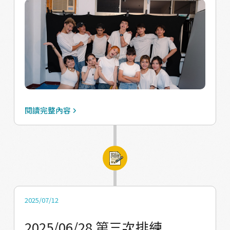
usp=drive_link
https://drive.google.com/file/d/1uAGfG9zk
ZLrudDSPmgh9bMRW-37Oka90/view?
usp=drive_link
閱讀完整內容
2025/07/12
2025/06/28 第三次排練