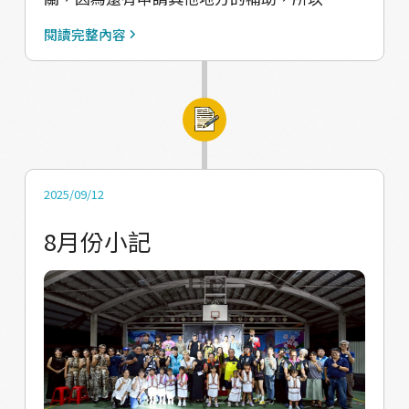
師也和我們分享劇團一路以來的心路歷程──
在努力不屑的處理! 同時我們也在規畫下一次的
閱讀完整內容
從一開始有許多夥伴一起奮鬥，到現在面臨各
企劃並討論11月成果展的相關簡報內容。
種壓力、幾乎只剩團長一人撐起整個團體。不
論是編劇、接案還是行政管理，全都一手包
辦。雖然他滿臉笑容、語氣輕鬆，但身為同樣
經營團隊的人，我們都能深刻感受到那份不容
易，也真心佩服他的堅持與熱情。 這兩天的共
2025/09/12
學旅程，真的讓我們收穫滿滿。能和 Flavor
Hualien、媽媽樂一起同行，互相交流與支持，
8月份小記
是一件非常幸福的事。真心希望所有努力的團
隊，都能繼續發光、好好生存下去。