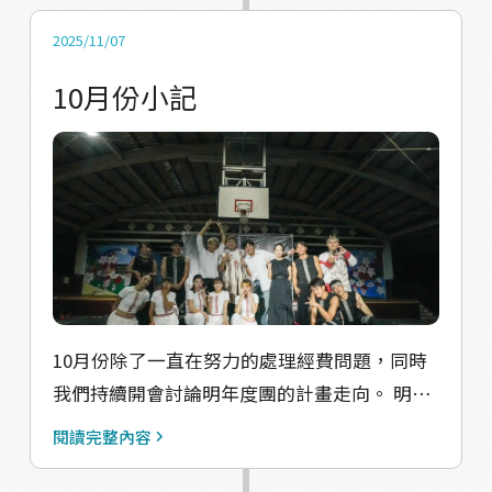
天，我們拜訪了中華民國傳統民俗文化協會，
由謝志烽理事長親自分享簡報。該團以傳統北
2025/11/07
管音樂為主軸，團員中不乏技藝超群的長者，
10月份小記
也有幾位積極投入傳承的年輕人。他們分享了
如何將北管樂器與現代音樂結合，以及如何以
傳統技藝切入地方議題等寶貴經驗。當天，我
們也親眼看到了北管的現場演出，整個氣勢與
能量都超震撼，讓我們都忍不住起雞皮疙瘩。
因為我們帆家班長期在嘗試將街舞文化與太魯
閣族的傳統樂舞、現代舞和其他不同的元素融
合，再以劇場形式呈現作品，過程中常會遇到
10月份除了一直在努力的處理經費問題，同時
「創新與守舊」之間的拉扯，也時常聽到希望
我們持續開會討論明年度團的計畫走向。 明年
我們「保持傳統原貌」的聲音。謝理事長那句
除了展演和教學外，也想執行結合太魯閣族文
「為什麼要在意別人的聲音？做自己想做的
閱讀完整內容
化、當代的比賽活動，邀請更多外縣市的人進
事，不是更快樂嗎？」深深打動了我。確實，