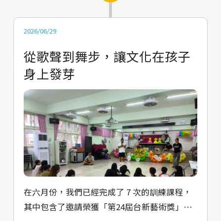
次戴上監聽耳機、對著專業麥克風發聲。雖然
一開始有些緊張，但當音樂響起，孩子們純粹
2026/06/29
的歌聲、專注認真的神情，搭配上輕快的舞步
從歌聲到舞步，讓文化在孩子
(沒錯，他們邊唱邊在狹小的錄音室裡面跳族舞
身上發芽
xD) 讓我們深深相信，這股自信將會陪伴他們
走上更大的舞台。 水源舞蹈隊第一期的活動展
演安排在9月5日，舞台呈現的籌備工作也正在
全面啟動中。我們開始尋找適合孩子們的表演
服裝，並在近期的舞蹈編排中，加入了視覺道
具，希望能讓接下來的展演更加精采、具有文
化張力，進而讓部落看到孩子們藉由舞到，轉
換出不一樣的自己。 但是，計畫的推進並非一
路順遂，我們也面臨了許多考驗。由於部落家
在六月份，我們已經完成了 7 次的訓練課程，
長工作忙碌，平時不易接聽電話，孩子們也常
其中包含了邀請榮獲「第24屆台新藝術獎」的