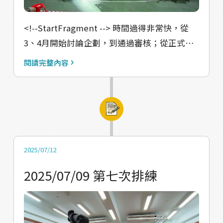
<!--StartFragment --> 時間過得非常快，從
3、4月開始討論企劃，到通過審核；從正式執
行企劃，到面對困難並一一克服；從團隊內的
閱讀完整內容
小爭執，到最終圓滿完成展演。這段旅程，充
滿了挑戰，也充滿了成長。 一開始，帆家班的
我們三位，對企劃毫無經驗，卻因緣際會踏入
這個領域，學習如何撰寫企劃書。經過不斷修
改與調整，竟順利通過初選。雖然感到非常開
心，但複審的簡報發表也帶來了不少壓力。幸
2025/07/12
好團隊分工合作，彼此支持，完成了簡報也充
2025/07/09 第七次排練
分練習講解，最終成功入選 Changemaker
組。 之後我們開始依照計畫進行，走訪各部落
盤點青年、宣傳舞者徵選活動、舉辦徵選會、
招募舞者、擬定合約、開設文化課程、製作音