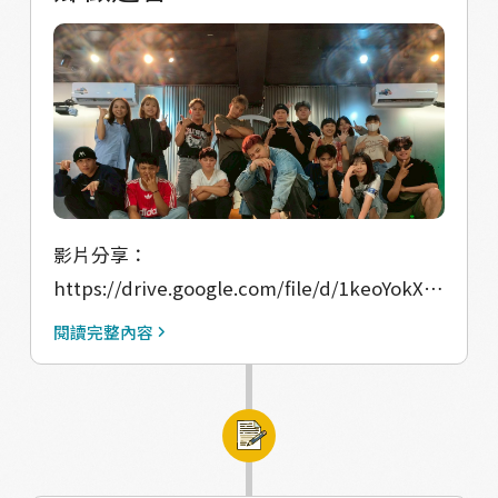
影片分享：
https://drive.google.com/file/d/1keoYokXW
KXDDjKO7AhsVBwADYgOtrBzK/view?
閱讀完整內容
usp=drive_link