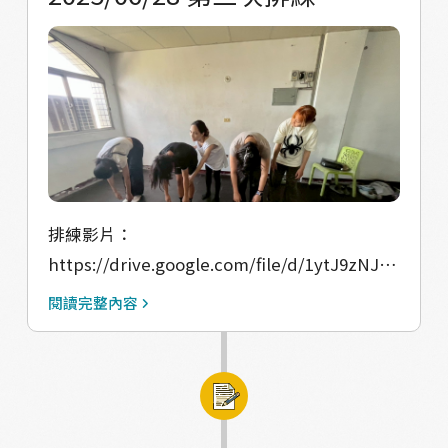
排練影片：
https://drive.google.com/file/d/1ytJ9zNJL
mqbQUYs_FLi8bs6GdVZTeIxw/view?
閱讀完整內容
usp=drive_link