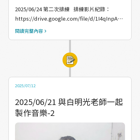
2025/06/24 第二次排練 排練影片紀錄：
https://drive.google.com/file/d/1I4qInpAbO
tXoZfjqukADM-EChTVufFU1/view?
閱讀完整內容
usp=drive_link
https://drive.google.com/file/d/1i7KzXF_tB
G9kuBiC0-cONHf6KdWUhpLv/view?
usp=drive_link
2025/07/12
2025/06/21 與白明光老師一起
製作音樂-2