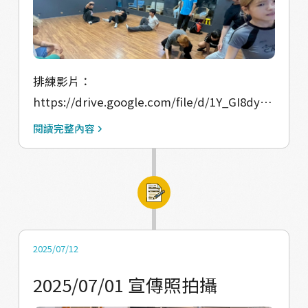
https://drive.google.com/file/d/1PIbwZkvp
6hqqUmTzL2u9pUoddepp7tLR/view?
usp=drive_link
https://drive.google.com/file/d/1lN-
排練影片：
uCibvO-mfdk2t0jBYn_3XL7jfGi2R/view?
https://drive.google.com/file/d/1Y_GI8dyM
usp=drive_link
J_SPpXhb6vkHRFt5ojJQadz8/view?
https://drive.google.com/file/d/1n5bXA1x98
閱讀完整內容
usp=drive_link
XvpSYdvq0hg5A-MGYus3pAV/view?
https://drive.google.com/file/d/1k_o2B2x36
usp=drive_link
Bgsuk0tEh3hH2JueY5Otj0a/view?
usp=drive_link
https://drive.google.com/file/d/1cOG4pN__
T4pCgGb7zgAlAoBBVZxV5pBO/view?
2025/07/12
usp=drive_link
2025/07/01 宣傳照拍攝
https://drive.google.com/file/d/1Ffe-
vakBcFCn8KaJ-CGf0BNuC0QwWkaC/view?