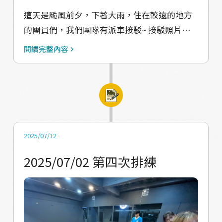
這天是颱風前夕，下著大雨，住在較遠的地方
的團員們，我們團隊有派車接駁~ 接駁照片：
https://drive.google.com/file/d/1qq_02IGAe
閱讀完整內容
m8Bqw1Q9Xly_q9BjPxUifUG/view?
usp=drive_link
https://drive.google.com/file/d/1TPsujczaJ
90RqTxLLrFSKwzz_Uc2wqmj/view?
usp=drive_link 排練影片：
https://drive.google.com/file/d/17_aA6X390
2025/07/12
ffPqAU40FT66EjnkokSJLaP/view?
2025/07/02 第四次排練
usp=drive_link
https://drive.google.com/file/d/1vcYxOW9y
0RIim8l2_hNhlI4Q0yR37eNx/view?
usp=drive_link