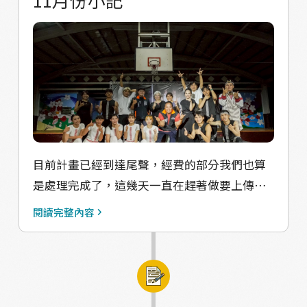
了許多商演，演出的費用也都平均分配給團
員，因此團隊基本上沒有太多經費能額外舉辦
活動。 到了 2024 年，我們開始嘗試撰寫企劃
案，初期因沒接觸也沒有方向，而屢次被退
件。直到 2025 年，在前輩們的引薦、指導與鼓
勵下，我們終於順利錄取教育部青年發展署的
Changemaker 計畫！那時也才驚覺，原來身
邊許多熟識的團隊早已不是第一次執行這項企
目前計畫已經到達尾聲，經費的部分我們也算
劃了。因此，我們開始與花蓮在地嘻哈社區營
是處理完成了，這幾天一直在趕著做要上傳平
造的強棒團隊「Flavor Hualien」、以及嘻哈
台的資料和成果發表會的簡報。 製作過程中發
圈的前輩團隊─基隆的「媽媽樂」組成共學
閱讀完整內容
現有太多太多想要分享給大家的，導致頁數的
團。 共學團經過多次討論與規劃，決定在10月
部分實在是有點多，要再努力想想看能夠怎麼
4日至5日，前往基隆參訪在地團體「中華民國
濃縮!
傳統民俗文化協會」與「慾望劇團」，了解他
們的營運模式、面臨的挑戰與發展路線。 第一