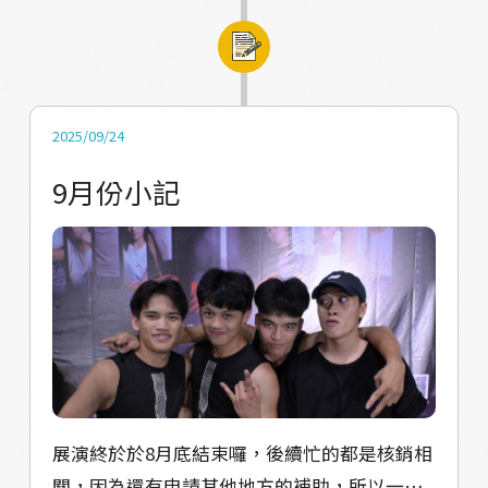
到部落了解我們!
不論怎麼做，都會有正面與負面的評價，但學
會過濾並吸收批評、持續成長，才是最重要的
事。 到了晚上，我們三個團隊也一起開會討
論，整理這次共學後的想法與接下來要執行的
2025/09/24
工作。會議結束後，大家在「媽媽樂」酒吧，
一邊放音樂、一邊交流學習，邊聊天邊玩樂，
9月份小記
整個氣氛超放鬆也很溫暖。 再來到了隔天，我
們參訪了「慾望劇團」。一開始，團長黃品文
先帶我們逛了一圈展演空間，接著展開了一場
精彩的講座。除了介紹劇團的歷史與創作作品
外，最令我們印象深刻的，是他們曾用「巴
士」帶著觀眾穿梭基隆不同的歷史景點，配合
戲劇演出，讓乘坐巴士的觀眾彷彿穿越時空，
進入當地的記憶與故事中。這種創新又有趣的
展演終於於8月底結束囉，後續忙的都是核銷相
做法，真的非常值得我們學習。 最後，品文老
關，因為還有申請其他地方的補助，所以一直