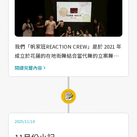
選。一開始同學們都還有點害羞，但開始讓他
每位孩子的個性、想法與生活狀況外，也希望
們做出徵選時準備的舞蹈動作，許多同學們像
與家長交流，了解他們對孩子學習舞蹈的期
是被打開了開關，眼睛發亮賣力、開心地跳著
待，以及目前是否有需要協助的地方。同時，
舞時，我們感受到了非常大的力量。 目前，我
我們也會向家長介紹即將舉辦的成果展演與舞
們已經順利完成了三次課程(明天還有一次，阿
蹈賽事，邀請他們一同參與孩子的重要時刻，
應該已經是今天了xD)。在教學過程中，我們利
我們「帆家班REACTION CREW」是於 2021 年
成為孩子成長路上最溫暖的支持力量。
用和孩子們玩遊戲，來開發及觀察孩子們對舞
成立於花蓮的在地街舞結合當代舞的立案舞
蹈的熱愛和無限的身體潛能，意外的是，他們
團，由太魯閣族的林夢帆團長創立。團長在大
閱讀完整內容
常常帶給我們驚喜。接下來，我們還會邀請外
學時期因為經濟壓力，每天用吃飯的錢存下 50
部講師，帶領它們探索更多不一樣的身體。雖
元，只為了能湊到學費去上一堂街舞課。返鄉
然距離未來的部落舞展和縣市比賽還有段路要
後，發現部落裡的弟弟妹妹們也因經濟因素，
走，但看著他們的熱愛，我們已經開始無比期
無法接觸自己熱愛的街舞，於是開始了一週一
待了！
次的公益教學。 隨著青年之間口耳相傳，越來
越多志同道合的朋友加入，帆家班就這樣順理
2025/11/10
成章地成立了。這些年，我們帶著團員們參加
11月份小記