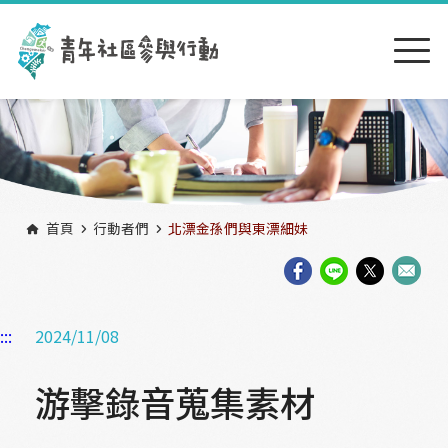
跳到主要內容區塊
:::
首頁
行動者們
北漂金孫們與東漂細妹
:::
2024/11/08
游擊錄音蒐集素材