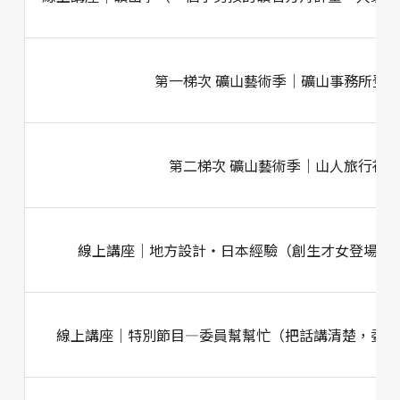
第一梯次 礦山藝術季｜礦山事務所登
第二梯次 礦山藝術季｜山人旅行社
線上講座│地方設計・日本經驗（創生才女登場再
線上講座｜特別節目—委員幫幫忙（把話講清楚，委員