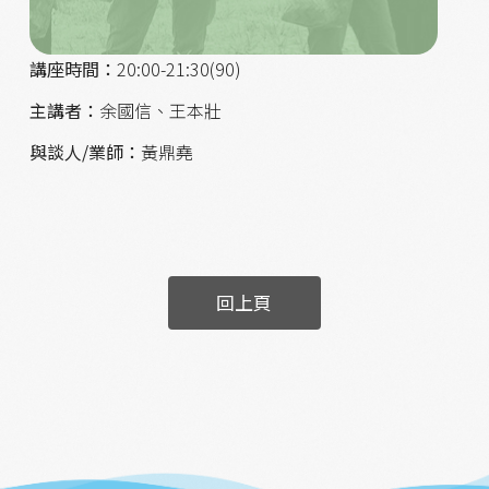
委員都怎麼看計畫書？趕快來取得成就解鎖。
講座時間：
20:00-21:30(90
)
主講者：
余國信、王本壯
與談人/業師：
黃鼎堯
回上頁