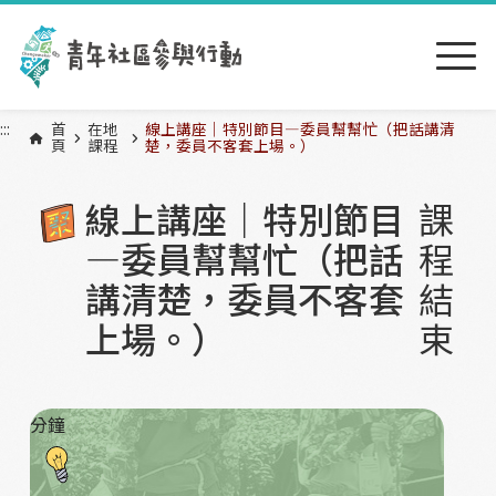
跳到主要內容區塊
:::
:::
首
在地
線上講座｜特別節目—委員幫幫忙（把話講清
頁
課程
楚，委員不客套上場。）
線上講座｜特別節目
課
—委員幫幫忙（把話
程
講清楚，委員不客套
結
上場。）
束
分鐘
課程大綱