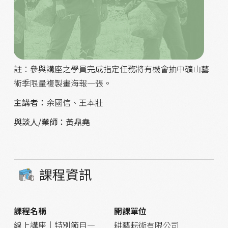
課題簡述：
委員都怎麼看計畫書？趕快來取得成就解鎖。
講座時間：
20:00-21:30(90
)
註：參與講座之學員完成指定任務將有機會抽中礦山藝
術季限量複製畫海報一張。
主講者：
余國信、王本壯
與談人/業師：
黃鼎堯
課程資訊
課程名稱
開課單位
線上講座｜特別節目—
耕藝耘術有限公司