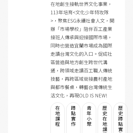
在地創生接軌世界文化事業，
113年培育<文化少年特攻隊
>，聚焦ESG永續社會人文，開
辦「市場學校」陪伴百工產業
接班人傳承與迎接國際市場，
同時也營造宜蘭市場成為國際
走讀台灣文化的入口。促成社
區營造與地方創生跨世代溝
通，跨領域走讀百工職人傳統
技藝，再跨區域銜接農村產地
與都市餐桌，轉藝台灣傳統生
活文化，再現OLD IS NEW!
在
蹲
青
歷
歷
地
點
年
史
史
課
實
小
在
蹲
程
作
聚
地
點
課
實