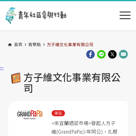
跳到主要內容區塊
:::
首頁
青聚點
方子維文化事業有限公司
:::
方子維文化事業有限公
司
東區
<來宜蘭迺菜市場>發起人方子
維(GrandPaPa少年阿公)，扎根