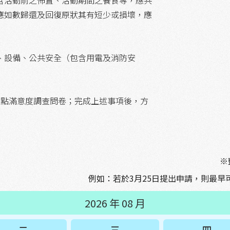
含活動前之佈置、活動期間之餐食等，應共
應如數歸還及回復原狀其有短少或損壞，應
、設備、公共安全（包含用電及消防安
聚點滿意度調查問卷；完成上述事項後，方
※
例如：若於3月25日提出申請，則最早可
2026 年 08 月
二
三
四