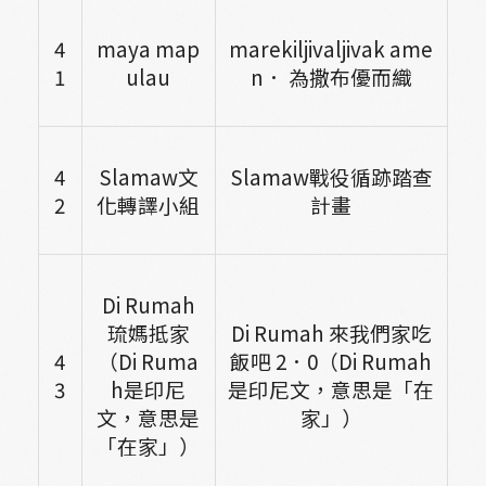
4
maya map
marekiljivaljivak ame
1
ulau
n
． 為撒布優而織
4
Slamaw
文
Slamaw
戰役循跡踏查
2
化轉譯小組
計畫
Di Rumah
琉媽抵家
Di Rumah
來我們家吃
4
（Di Ruma
飯吧 2．0（Di Rumah
3
h是印尼
是印尼文，意思是「在
文，意思是
家」）
「在家」）