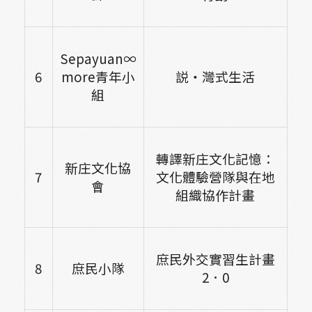
Sepayuan∞
6
more
青年小
説・灣式生活
組
轉譯新庄文化記憶：
新庄文化協
7
文化體驗營隊與在地
會
組織協作計畫
庶民外交實習生計畫
8
庶民小隊
2．0