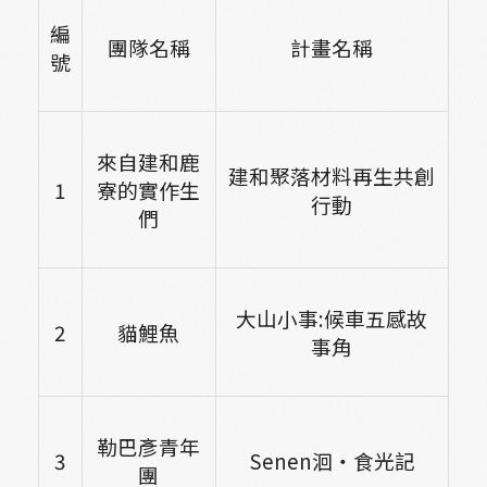
編
團隊名稱
計畫名稱
號
來自建和鹿
建和聚落材料再生共創
1
寮的實作生
行動
們
大山小事:候車五感故
2
貓鯉魚
事角
勒巴彥青年
3
Senen
洄‧食光記
團