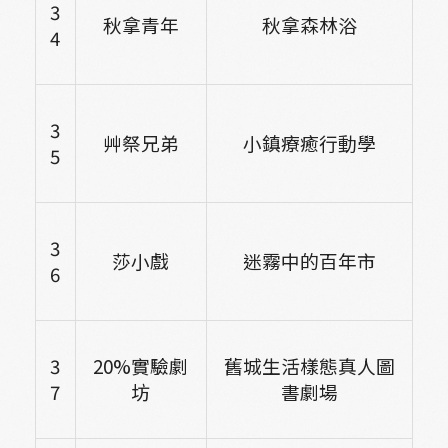
3
秋拿青年
秋拿森林浴
4
3
艸祭兄弟
小鎮療癒行動學
5
3
莎小戲
迷霧中的百年市
6
3
20%
實驗劇
舊城生活樣態真人圖
7
坊
書劇場