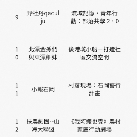
野牡丹qacul
流域記憶・青年行
9
ju
動：部落共學 2．0
1
北漂金孫們
後港墘小船－打造社
0
與東漂細妹
區交流空間
1
村落現場：石岡藝行
小報石岡
1
計畫
1
扶農劇團--山
《我阿嬤也養》農村
2
海大聯盟
家庭行動劇場