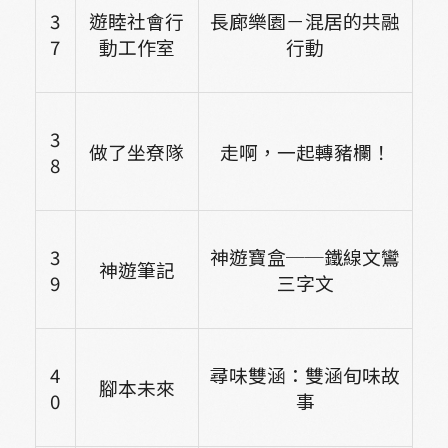
3
遊睦社會行
長廊樂園－混居的共融
7
動工作室
行動
3
做了坐尞隊
走啊，一起轉豬欄！
8
3
神遊寶盒──鐵線文鸞
神遊筆記
9
三字文
4
尋味雙涵：雙涵旬味故
腳本未來
0
事