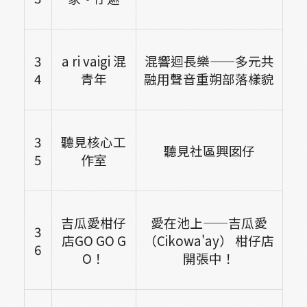
3
a ri vaigi
混
混響迴長樂——多元共
4
青年
融用聲音重朔部落樣貌
3
聽見核心工
聽見社區興囡仔
5
作室
吉瓜愛柑仔
愛在池上——吉瓜愛
3
店GO GO G
（Cikowa'ay） 柑仔店
6
O！
開張中！