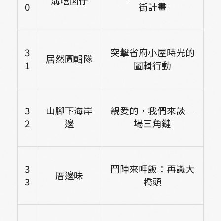
溝嘻囡仔
0
街計畫
3
突擊省府小屋時光的
居然圖輯隊
1
圖輯行動
3
山腳下海岸
親愛的，我們來談一
2
邊
場三角鏈
3
鬥陣來呷飯：再識大
厝邊味
3
橋頭