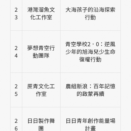
2
港灣溜魚文
大海孩子的沿海探索
3
化工作室
行動
青空學校2．0：逆風
2
夢想青空行
少年的旭海兒少生命
4
動團隊
復權行動
2
蔗青文化工
農組新浪：百年記憶
5
作室
的啟蒙再續
2
日日製作舞
日日青年創作能量場
6
團
計畫