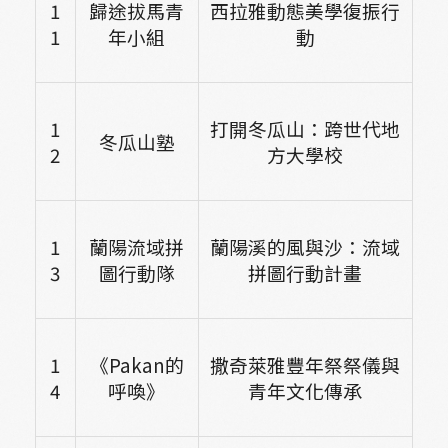
1
歸途拔馬青
西拉雅動態美學復振行
1
年小組
動
1
打開冬瓜山：跨世代地
冬瓜山塾
2
方大學校
1
蘭陽流域拼
蘭陽溪的風與沙：流域
3
圖行動隊
拼圖行動計畫
1
《Pakan的
撒奇萊雅豐年祭祭儀與
4
呼喚》
青年文化傳承