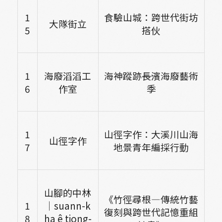
1
食驗山城：跨世代街坊
大隊街立
5
搭伙
1
海廢滔滔工
海神蹤跡――長濱海廢藝術
6
作室
季
1
山徑字作：大溪川山海
山徑字作
7
地景青年編採行動
山腳的中林
《竹徑尋根—傳統竹藝
1
｜suann-k
復刻與跨世代記憶重組
8
ha ê tiong-