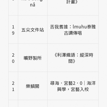
計畫》
nâ
1
舌我耆誰：lmuhu泰雅
五尖文件站
9
古調傳唱
2
《利澤織語：縱深時
曠野製所
0
間》
2
尋海．宮藝2．0｜海洋
樂鱗閣
1
興學，宮藝入校