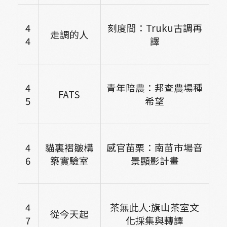
4
刻度間：Truku古調再
走調的人
4
譯
4
青年陪農：邦查農場種
FATS
5
希望
4
貓裏褶皺構
感官苗栗：南苗市場音
6
築實驗室
景顯影計畫
4
茶無此人:旗山茶室文
從今天起
7
化採集與轉譯