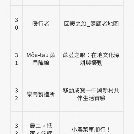
3
暖行者
回暖之旅_照顧者地圖
0
3
Môa-tāu
蔴
蔴荳之眼：在地文化深
1
鬥陣線
耕與擾動
3
移動成寶—中興新村共
樂鬧製造所
2
伴生活實驗
3
農二。抵
小農菜車順行！
3
家。佇遮