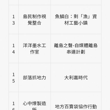
1
島民制作視
魚鱗白：剩「漁」資
3
覺整合
材工藝小鎮
1
洋洋墨水工
離島之聲-自媒體離島
4
作室
串連計劃
1
部落抓地力
大利嘉時代
5
1
心中燎製造
地方百寶袋協作行動
6
所