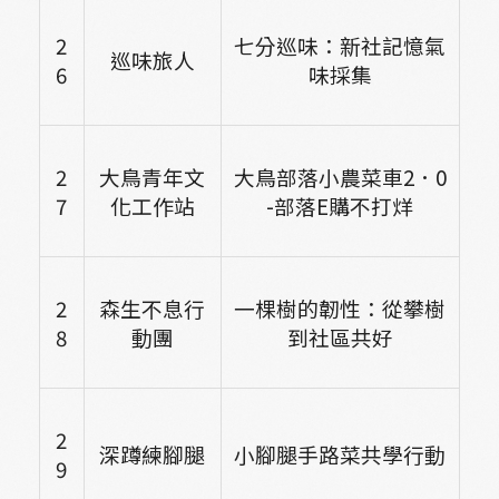
2
七分巡味：新社記憶氣
巡味旅人
6
味採集
2
大鳥青年文
大鳥部落小農菜車2．0
7
化工作站
-部落E購不打烊
2
森生不息行
一棵樹的韌性：從攀樹
8
動團
到社區共好
2
深蹲練腳腿
小腳腿手路菜共學行動
9