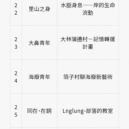
2
水脈身息——岸的生命
里山之身
2
流動
2
大林蒲遷村－記憶轉運
大鼻青年
3
計畫
2
海廢青年
箔子村聊海廢新藝術
4
2
同在˙在銅
Lnglung-
部落的教室
5