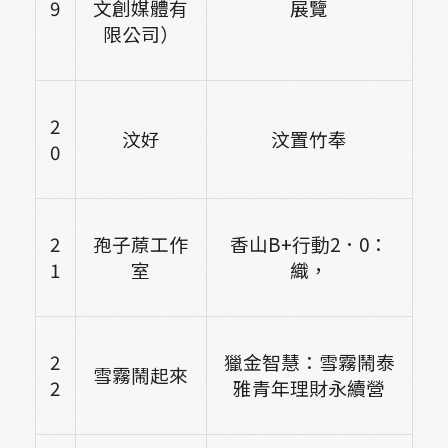
9
文創媒體有
展覽
限公司）
2
汶好
汶置竹奉
0
2
孢子蒝工作
香山B+行動2．0：
1
室
織，
2
獵金智慧：雪霧鬧泰
雪霧鬧起來
2
雅青年理財永續營