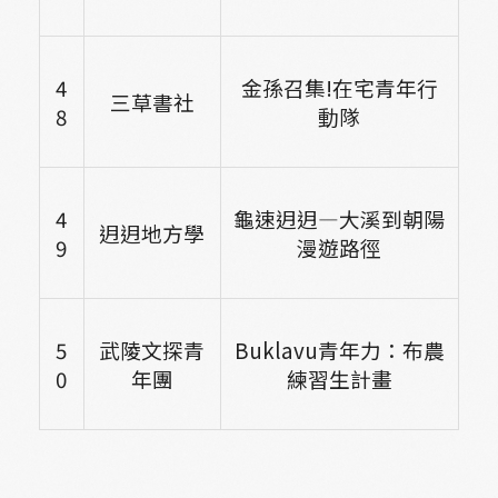
4
金孫召集!在宅青年行
三草書社
8
動隊
4
龜速迌迌—大溪到朝陽
迌迌地方學
9
漫遊路徑
5
武陵文探青
Buklavu
青年力：布農
0
年團
練習生計畫