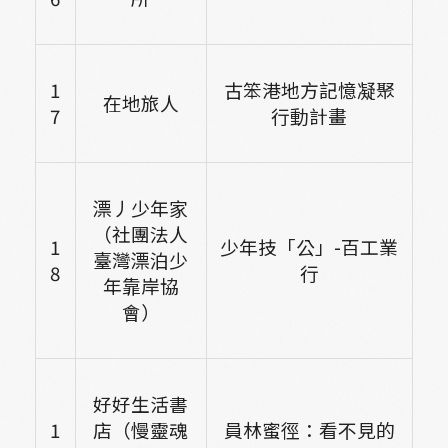
1
古笨港地方記憶凝聚
在地旅人
7
行動計畫
漂丿少年家
（社團法人
1
少年技「公」-百工業
臺灣漂泊少
8
行
年靠岸協
會）
好好生活書
1
店（慢靈魂
員林蜜徑：看不見的