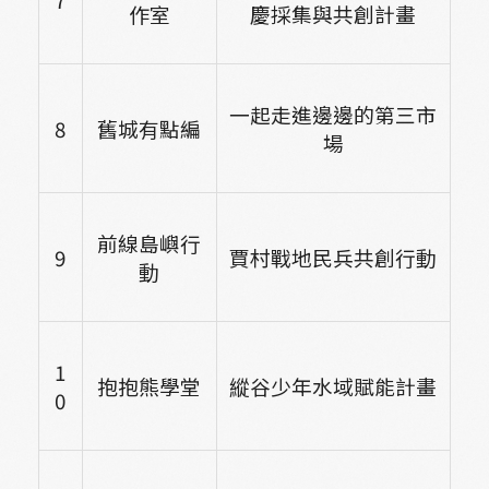
作室
慶採集與共創計畫
一起走進邊邊的第三市
8
舊城有點編
場
前線島嶼行
9
賈村戰地民兵共創行動
動
1
抱抱熊學堂
縱谷少年水域賦能計畫
0