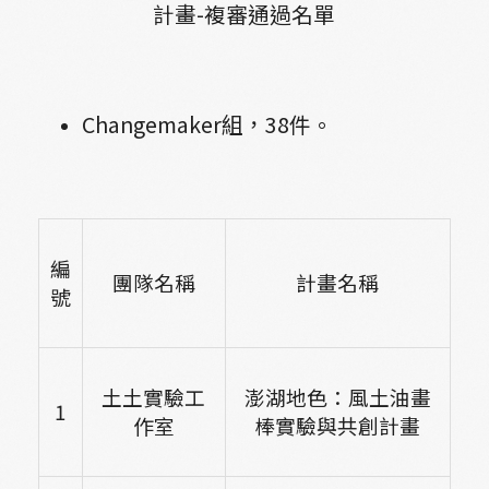
計畫-複審通過名單
Changemaker
組，38件。
編
團隊名稱
計畫名稱
號
土土實驗工
澎湖地色：風土油畫
1
作室
棒實驗與共創計畫