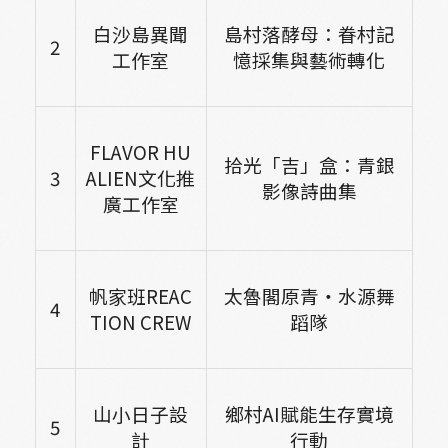
白沙島異聞
島村落酵母：眷村記
2
工作室
憶採集與藝術轉化
FLAVOR HU
拾光「吉」盒：青銀
3
ALIEN
文化推
影像詩曲集
廣工作室
帆家班REAC
太魯閣原青‧水源舞
4
TION CREW
蹈隊
山小日子設
鄉村AI賦能生存實境
5
計
行動