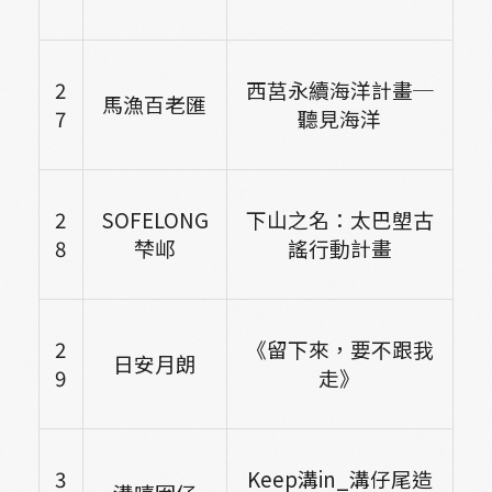
2
西莒永續海洋計畫─
馬漁百老匯
7
聽見海洋
2
SOFELONG
下山之名：太巴塱古
8
梺邖
謠行動計畫
2
《留下來，要不跟我
日安月朗
9
走》
3
Keep
溝in_溝仔尾造