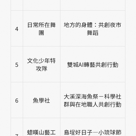
日常所在舞
地方的身體：共創夜市
4
團
舞蹈
文化少年特
5
雙城AI轉藝共創行動
攻隊
大溪深海魚祭－科學社
6
魚學社
群與在地職人共創行動
蜡暵山藝工
島埕好日子—小琉球節
7