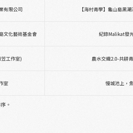
業有限公司
【海村青學】龜山島黑潮
島文化藝術基金會
紀錄Malikat
穀笠工作室)
農水交織2.0-共耕
作室
慢城池上，
排序。