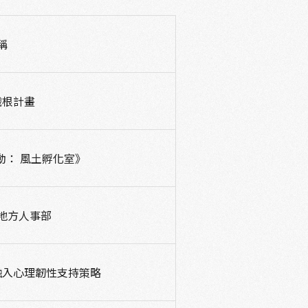
稱
織根計畫
動： 風土孵化室》
地方人事部
融入心理韌性支持策略