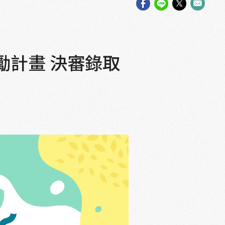
勵計畫 決審錄取