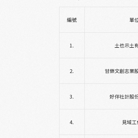
編號
單
土也示土
甘樂文創志業
好伴社計股
見域工