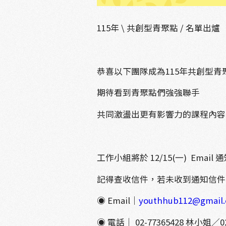
115
年 \ 共創型青聚點 / 名單出爐
恭喜以下團隊成為115年共創型青
期待看到青聚點們強強聯手
共同激盪出更有影響力的課程內容
工作小組將於 12/15(一) Emai
記得查收信件，若未收到通知信
◉
Email
｜
youthhub112@gmail
◉
電話｜ 02-77365428 林小姐／02