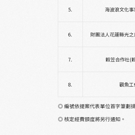
海波浪文化事
財團法人花蓮縣光之
穀笠合作社(
觀魚工
◎
編號依提案代表單位首字筆劃
◎
核定經費額度將另行通知。