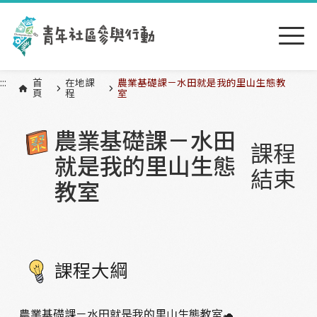
跳到主要內容區塊
:::
:::
首
在地課
農業基礎課－水田就是我的里山生態教
頁
程
室
農業基礎課－水田
課程
就是我的里山生態
結束
教室
課程大綱
農業基礎課－水田就是我的里山生態教室
🐢