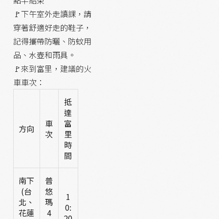
點半結束
🚩下午室外走讀課，請
穿著舒適好走的鞋子，
記得攜帶防曬、防蚊用
品、水壺和雨具。
🚩來到富里，建議的火
車車次：
抵
達
車
富
方向
次
里
時
間
南下
普
(台
悠
1
北、
瑪
0:
花蓮
4
20