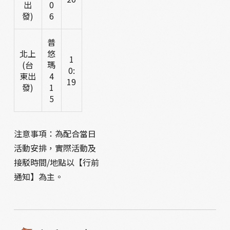
出
0
發)
6
普
北上
悠
1
(台
瑪
0:
東出
4
19
發)
1
5
注意事項：為配合當日
活動安排，實際活動及
接駁時間/地點以【行前
通知】為主。