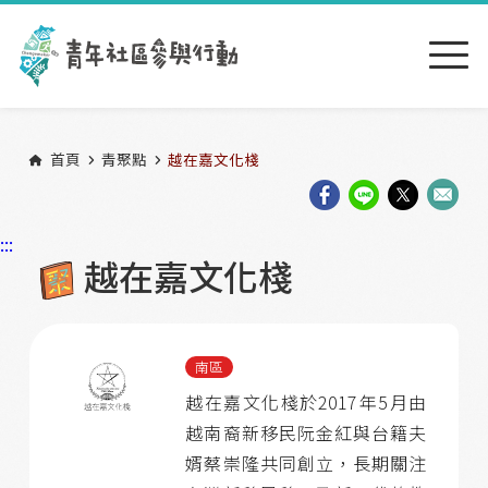
跳到主要內容區塊
:::
首頁
青聚點
越在嘉文化棧
:::
越在嘉文化棧
南區
越在嘉文化棧於2017年5月由
越南裔新移民阮金紅與台籍夫
婿蔡崇隆共同創立，長期關注