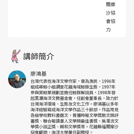
爾摩
沙協
會協
力
講師簡介
廖鴻基
台灣代表性海洋文學作家，曾為漁民，1996年
組成尋鯨小組調查花蓮海域鯨豚生態，1997年
參與賞鯨業規劃並擔任鯨豚解說員，1998年發
起黑潮海洋文教基金會，任創會董事長，致力於
台灣海洋環境、生態及文化工作。廖鴻基以多年
海洋經驗寫成海洋文學作品三十餘部，作品常見
各級學校教科書選文，曾獲時報文學獎散文類評
審獎、聯合報讀書人文學類最佳書獎、吳濁流文
學獎小說正獎、賴和文學獎等。花蓮縣福爾摩沙
協會顧問，海洋大學兼任副教授。