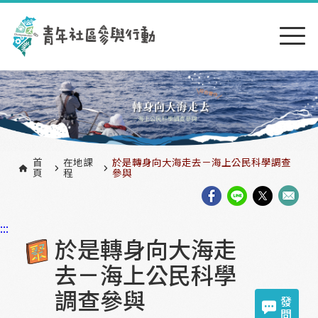
跳到主要內容區塊
:::
首
在地課
於是轉身向大海走去－海上公民科學調查
頁
程
參與
:::
於是轉身向大海走
去－海上公民科學
調查參與
發
問