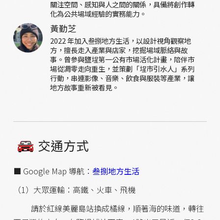
關注空間、感知與人之間的關係，具備將創作轉
化為公共場域經驗的實務能力。
黃勤芝
2022 年加入叁捌地方生活，以設計視角觀察地
方，擅長走入產業與店家，挖掘場域脈絡與故
事。曾參與鹽埕第一公有市場活化計畫，陪伴市
場從凋零走向重生，並策劃「埕市引水人」系列
行動，串連影像、音樂、飲食與服裝等產業，讓
地方故事重新被看見。
交通方式
■ Google Map 導航：
叁捌地方生活
（1）大眾運輸：高鐵、火車、飛機
請於紅線美麗島站換成橘線，順著海的味道，轉往