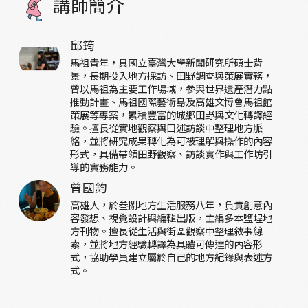
講師簡介
邱筠
馬祖青年，具國立臺灣大學新聞研究所碩士背
景，長期投入地方採訪、田野調查與策展實務，
曾以馬祖為主要工作場域，參與世界遺產潛力點
推動計畫、馬祖國際藝術島及高雄文博會馬祖館
策展等專案，累積豐富的城鄉田野與文化轉譯經
驗。擅長從實地觀察與口述訪談中整理地方脈
絡，並將研究成果轉化為可被理解與操作的內容
形式，具備帶領田野觀察、訪談實作與工作坊引
導的實務能力。
曾國鈞
高雄人，於叁捌地方生活服務八年，負責創意內
容發想、視覺設計與編輯出版，主編多本鹽埕地
方刊物。擅長從生活與街區觀察中整理敘事線
索，並將地方經驗轉譯為具體可傳達的內容形
式，協助學員建立屬於自己的地方紀錄與表述方
式。