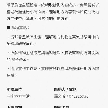
導學員從主題設定、編輯取捨到內容編排，實際嘗試以
鹽埕為題進行小誌採編，理解地方內容製作如何成為地
方工作中可延續、可累積的行動方式。
■ 課程亮點：
．從都會型城區出發，理解地方刊物在高流動環境中的
記錄與轉譯角色。
．拆解刊物主題設定與編輯邏輯，將觀察轉化為可閱讀
的內容架構。
．透過實作工作坊，實際嘗試以鹽埕為題進行地方內容
採編。
開課單位
聯絡人 / 電話
叁捌地方生活
羅文昕 / 075215938
上課日期
開放名額