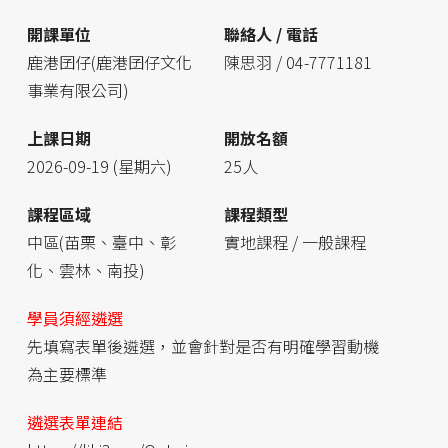
開課單位
聯絡人 / 電話
鹿港囝仔(鹿港囝仔文化
陳思羽 / 04-7771181
事業有限公司)
上課日期
開放名額
2026-09-19 (星期六)
25人
課程區域
課程類型
中區(苗栗、臺中、彰
實地課程 / 一般課程
化、雲林、南投)
學員須經遴選
先填寫表單後遴選，並會針對是否有明確學習動機
為主要標準
遴選表單連結