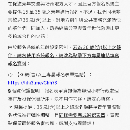
在促進青年交流與培育地方人才，因此官方報名系統主
要提供 15 至 35 歲之青年進行報名。不過，我們同樣非
常歡迎 36 歲(含)以上、對地方創生與公共事務充滿熱忱
的夥伴們一同加入，透過經驗分享與青年世代激盪出更
多跨域合作的火花！
由於報名系統的年齡設定限制，
若為 36 歲(含)以上之夥
伴，請勿使用系統報名，請改為點擊下方專屬連結填寫
報名資料
：
👉 【36歲(含)以上專屬報名表單連結】：
https://lihi3.me/Ghh73
🔒 個資保護聲明：報名表單資訊僅為辦理小聚行政處理
事宜及投保保險所用，決不用作它途，請安心填寫。
📌 溫馨提醒：36 歲(含)以上之錄取名額將視青年實際報
名狀況進行彈性調整，且
同樣需要完成遴選表單
，青聚
點保留最終報名審核權，感謝支持與體諒！