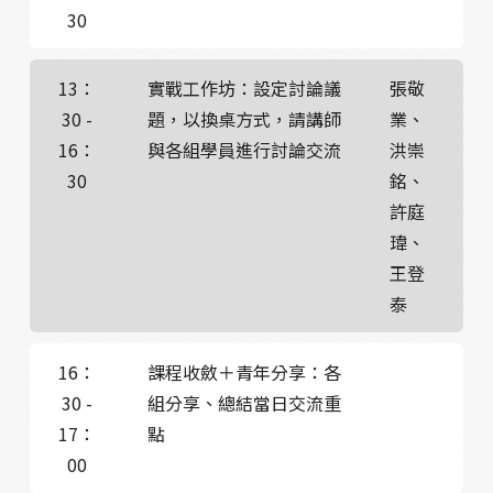
30
13：
實戰工作坊：設定討論議
張敬
30 -
題，以換桌方式，請講師
業、
16：
與各組學員進行討論交流
洪崇
30
銘、
許庭
瑋、
王登
泰
16：
課程收斂＋青年分享：各
30 -
組分享、總結當日交流重
17：
點
00