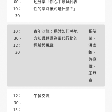
00 -
短分享「你心中最具代表
10：
性的家鄉儀式是什麼？」
30
10：
青年沙龍：探討如何將地
張敬
30 -
方知識轉譯為當代行動的
業、
12：
經驗與挑戰
洪崇
30
銘、
許庭
瑋、
王登
泰
12：
午餐交流
30 -
13：