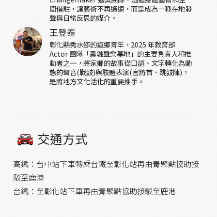
間借駐，讓藝術不再遙遠，而是成為一種在地發
聲與日常反思的媒介。
王登泰
彰化縣秀水鄉的返鄉青年，2025 年教育部
Actor 團隊「農融聲樂基地」的主要負責人和推
動者之一，將家鄉的故事從口語、文字轉化為動
態的聲音(戰鼓)與肢體表演(官將首、跳鼓陣)，
是將地方文化活化的重要推手。
交通方式
高鐵：台中站下車轉乘台鐵至彰化站再由青聚點協助接
駁至鹿港
台鐵：至彰化站下車再由青聚點協助接駁至鹿港