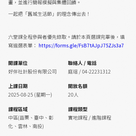
畫，並進行簡報模擬與集體回饋。
一起把「舊城生活節」的理念傳出去！
六堂課全程參與者優先錄取。請於本頁選課完畢後，填
寫遴選表單：
https://forms.gle/FsB7tAJpJ75ZJs3a7
開課單位
聯絡人 / 電話
好伴社計股份有限公司
庭瑄 / 04-22231312
上課日期
開放名額
2025-08-25 (星期一)
20人
課程區域
課程類型
中區(苗栗、臺中、彰
實地課程 / 進階課程
化、雲林、南投)