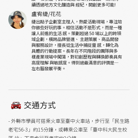
續透過地方文化釀造與 經紀，開創更多可能!
盧宥緁/花花
緁出點子企劃室主理人，熱愛活動現場，專注陪
你做些好玩的事。相信活動不是形式，而是一種
讓人前進的生活 感。策劃超過 50 場以上的跨領
域企劃，橫跨品牌營運、 主題策展、商品開發
與服務設計，擅長從生活中捕捉靈 感，轉化為
具體的行動提案。長年在不同階段的團隊與多
樣產業現場中闖蕩，對初創歷程與轉換節奏具有
高度理解 與敏感度。得到過最滿意的評價是—
左右腦發展平衡。
交通方式
- 外縣市學員可搭乘火車至臺中火車站，步行至「民生路
老宅56-3」約15分鐘，或轉乘公車至「臺中科大民生校
區 站」下車步行至老宅約2分鐘