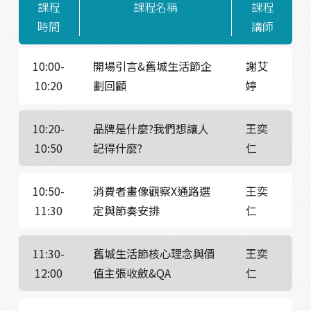
課程
課程名稱
課程
時間
講師
10:00-
開場引言&舊城生活節企
謝艾
10:20
劃回顧
婷
10:20-
品牌是什麼?我們想讓人
王奕
10:50
記得什麼?
仁
10:50-
消費者畫像觀察X通路選
王奕
11:30
定與節奏安排
仁
11:30-
舊城生活節核心理念與價
王奕
12:00
值主張收斂&QA
仁