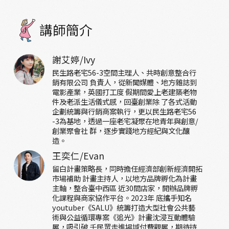
講師簡介
謝艾婷/Ivy
民生路老宅56-3空間主理人、共時創意整合行
銷有限公司 負責人，從新聞媒體、地方雜誌到
電影產業，英國打工度 假期間愛上老建築老物
件及老派生活儀式感，回臺創業除 了各式活動
企劃統籌與行銷商案執行，更以民生路老宅56
-3為基地，透過一座老宅凝聚在地青年與創意/
創業聚會社 群，逐步實踐地方經紀與文化釀
造。
王奕仁/Evan
留白計畫策略長，同時擔任經濟部創新經濟開拓
市場補助 計畫主持人，以地方品牌孵化為計畫
主軸，整合臺中西區 近30間店家，開辦品牌孵
化課程與商家協作平台。2023年 底攜手知名
youtuber《SALU》統籌打造大型社會公共藝
術與公益循環專案《追光》計畫沈浸互動體驗
展，吸引破 千民眾走進場域付費觀展，期待持