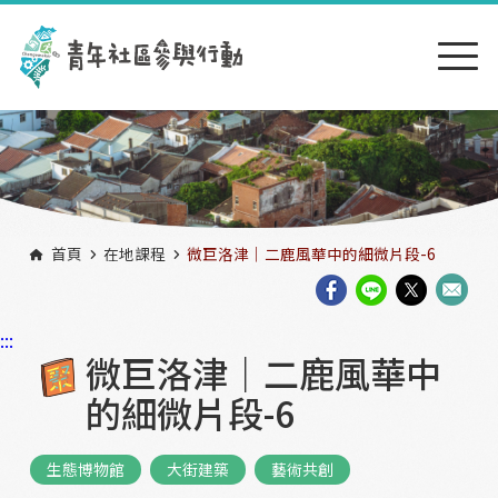
跳到主要內容區塊
:::
首頁
在地課程
微巨洛津｜二鹿風華中的細微片段-6
:::
微巨洛津｜二鹿風華中
的細微片段-6
生態博物館
大街建築
藝術共創