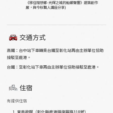
《移住理想鄉-光輝之城的船螺聲響》建築創作
展，與今秋職人講座分享)
交通方式
高鐵：台中站下車轉乘台鐵至彰化站再由主辦單位協助
接駁至鹿港
。
台鐵：至彰化站下車再由主辦單位協助接駁至鹿港
。
住宿
有提供住宿
東皋歇暝（彰化縣鹿港鎮復興路318號）