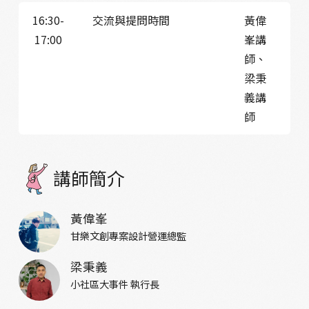
16:30-
交流與提問時間
黃偉
17:00
峯講
師、
梁秉
義講
師
講師簡介
黃偉峯
甘樂文創專案設計營運總監
梁秉義
小社區大事件 執行長