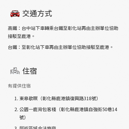
交通方式
高鐵：台中站下車
轉乘台鐵
至彰化站再由主辦單位協助
接駁至鹿港
。
台鐵：至彰化站下車再由主辦單位協助接駁至鹿港
。
住宿
有提供住宿
東皋歇暝（彰化縣鹿港鎮復興路318號）
公園一鹿背包客棧（彰化縣鹿港鎮自強街50巷14
號）
鄰近區域合法旅宿