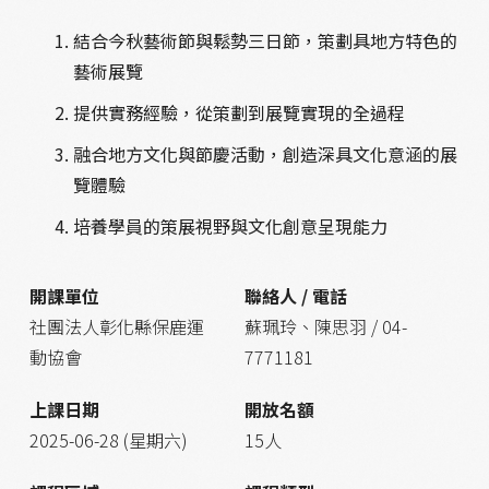
結合今秋藝術節與鬆勢三日節，策劃具地方特色的
藝術展覽
提供實務經驗，從策劃到展覽實現的全過程
融合地方文化與節慶活動，創造深具文化意涵的展
覽體驗
培養學員的策展視野與文化創意呈現能力
開課單位
聯絡人 / 電話
社團法人彰化縣保鹿運
蘇珮玲、陳思羽 / 04-
動協會
7771181
上課日期
開放名額
2025-06-28 (星期六)
15人