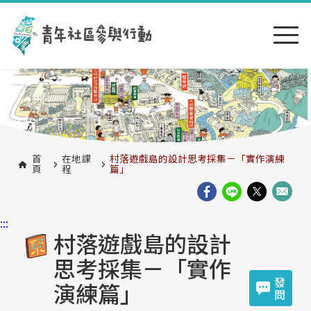
跳到主要內容區塊
:::
首
在地課
村落遊戲島的設計思考採集－「實作演練
頁
程
篇」
:::
村落遊戲島的設計
思考採集－「實作
發
演練篇」
問