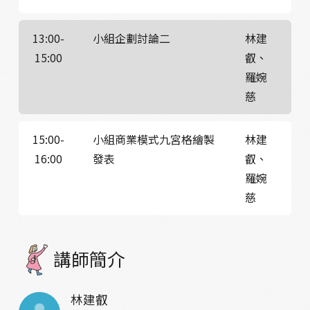
13:00-
小組企劃討論二
林建
15:00
叡、
羅婉
慈
15:00-
小組商業模式九宮格繪製
林建
16:00
發表
叡、
羅婉
慈
講師簡介
林建叡