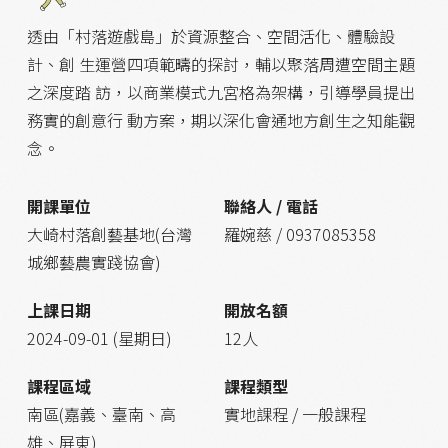
透由「村落遊戲島」於資源整合、空間活化、體驗設
計、創 生運營四項範疇的探討，輔以聚落周遭空間主題
之深度踏 訪，以商業模式九宮格為架構，引導學員提出
務實的創意行 動方案，期以深化會通地方創生之知能觀
念。
開課單位
聯絡人 / 電話
大崎村落創藝基地(台灣
羅婉慈 / 0937085358
城鄉藝農實踐協會)
上課日期
開放名額
2024-09-01 (星期日)
12人
課程區域
課程類型
南區(嘉義、臺南、高
實地課程 / 一般課程
雄、屏東)