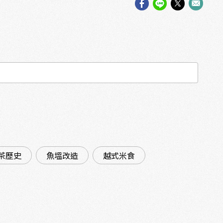
茶歷史
魚塭改造
越式米食