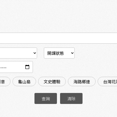
創意
龜山島
文史體驗
海路鄉連
台灣花
查詢
清除