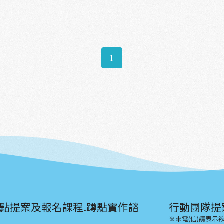
1
點提案及報名課程.蹲點實作諮
行動團隊提
※來電(信)請表