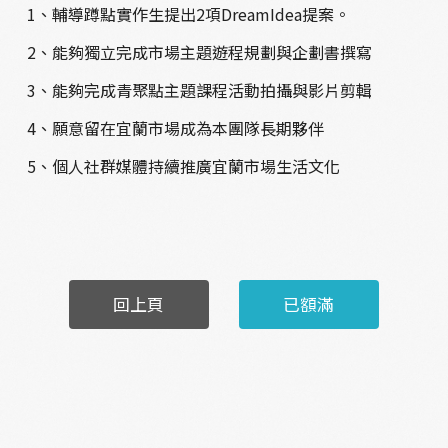
1
、輔導蹲點實作生提出
2
項
DreamIdea
提案。
2
、能夠獨立完成市場主題遊程規劃與企劃書撰寫
3
、能夠完成青聚點主題課程活動拍攝與影片剪輯
4
、願意留在宜蘭市場成為本團隊長期夥伴
5
、個人社群媒體持續推廣宜蘭市場生活文化
回上頁
已額滿