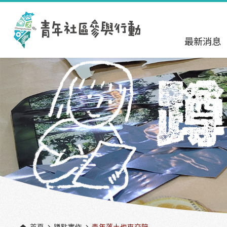
跳到主要內容區塊
:::
最新消息
首頁
蹲點實作
青年落土也來交陪