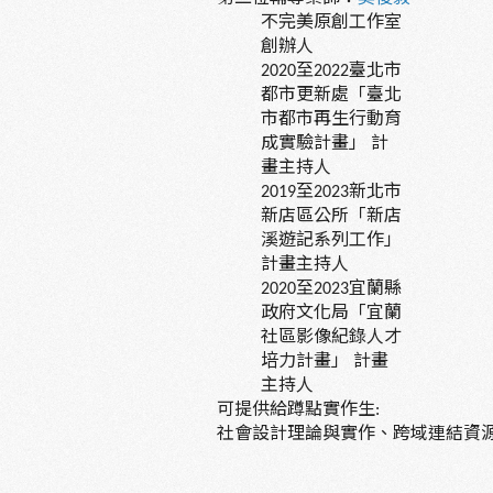
不完美原創工作室
創辦人
至
臺北市
2020
2022
都市更新處「臺北
市都市再生行動育
成實驗計畫」
計
畫主持人
至
新北市
2019
2023
新店區公所「新店
溪遊記系列工作」
計畫主持人
至
宜蘭縣
2020
2023
政府文化局「宜蘭
社區影像紀錄人才
培力計畫」
計畫
主持人
可提供給蹲點實作生
:
社會設計理論與實作、跨域連結資