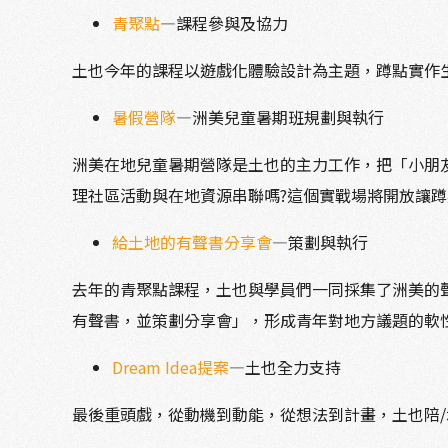
青聚點
—課程參與及協力
土也今年的課程以遊戲化體驗設計為主題，蹲點實作生
暑假營隊
—洲美兒童暑期班規劃與執行
洲美在地兒童暑期營隊是土也的主力工作，把「小朋
理社區活動與在地資源串聯嗎?這個實戰場將開放讓
給土地的有聲書分享會
—策劃與執行
去年的青聚點課程，土也與學員們一同採集了洲美的
有聲書，並策劃分享會」，形成青年對地方議題的軟
Dream Idea
提案
—
土也全力支持
最後重頭戲，從動機到動能，從想法到計畫，土也陪/