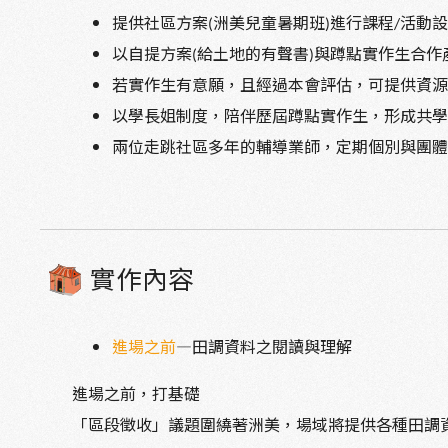
提供社區方案
洲美兒童暑期班
進行課程
活動
(
)
/
以自提方案
給土地的有聲書
與蹲點實作生合作
(
)
若實作生有意願，且經過本會評估，可提供資
以學長姐制度，陪伴歷屆蹲點實作生，形成共
兩位走跳社區多年的輔導業師，定期個別與團
實作內容
進場之前
—田調資料之閱讀與理解
進場之前，打基礎
「區段徵收」議題圍繞著洲美，場域將提供各種田調