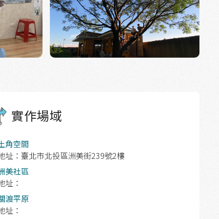
實作場域
土角空間
地址：臺北市北投區洲美街239號2樓
洲美社區
地址：
關渡平原
地址：