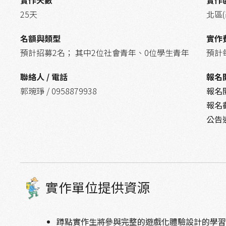
實作天數
實作
25天
北區
名額與類型
實作
預計招募2名； 其中2位社會青年、0位學生青年
預計
聯絡人 / 電話
報名
郭琬琤 / 0958879938
報名
報名
公告
實作單位提供資源
蹲點實作生將參與完整的遊戲化體驗設計的學