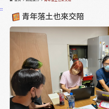
:::
青年落土也來交陪