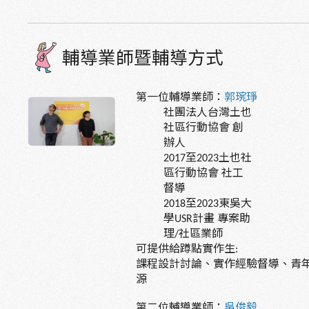
輔導業師暨輔導方式
第一位輔導業師：
郭琬琤
社團法人台灣土也
社區行動協會
創
辦人
至
土也社
2017
2023
區行動協會
社工
督導
至
東吳大
2018
2023
學
計畫
專案助
USR
理
社區業師
/
可提供給蹲點實作生
:
課程設計討論、實作經驗督導、青
源
第二位輔導業師：
吳俊毅