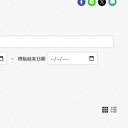
~
蹲點結束日期