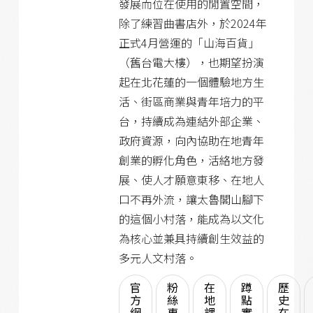
發展而位在使用的閒置空間，
除了練習曲書店外，於2024年
正式4月營運的「山海百貨」
（舊台電大樓），也期望扮演
起在北花蓮的一個體驗地方生
活、街區商業與青年培力的平
台，持續成為連結外部企業、
政府資源，向內協助在地青年
創業的孵化角色，活絡地方發
展、使人才願意東移、在地人
口不再外流，讓太魯閣山腳下
的這個小村落，能成為以文化
為核心並兼具持續創生效益的
多元人文村落。
官
粉
在
蹲
歷
方
絲
地
點
史
網
專
課
實
在