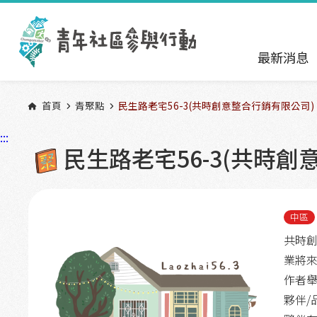
跳到主要內容區塊
:::
最新消息
首頁
青聚點
民生路老宅56-3(共時創意整合行銷有限公司)
:::
民生路老宅56-3(共時創
中區
共時創
業將
作者舉
夥伴