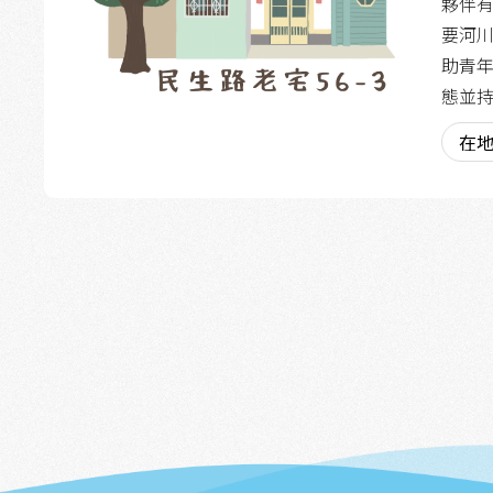
夥伴
要河川
助青
態並
在