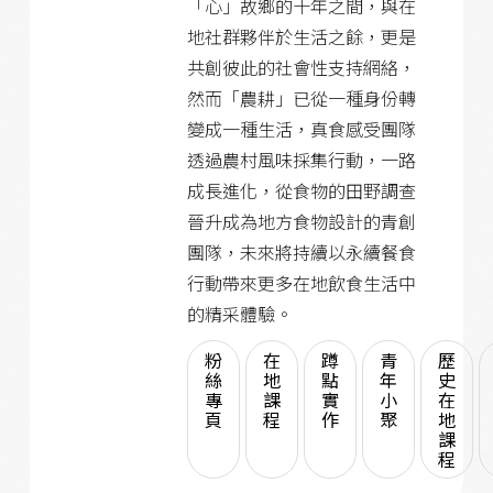
「心」故鄉的十年之間，與在
地社群夥伴於生活之餘，更是
共創彼此的社會性支持網絡，
然而「農耕」已從一種身份轉
變成一種生活，真食感受團隊
透過農村風味採集行動，一路
成長進化，從食物的田野調查
晉升成為地方食物設計的青創
團隊，未來將持續以永續餐食
行動帶來更多在地飲食生活中
的精采體驗。
粉
在
蹲
青
歷
絲
地
點
年
史
專
課
實
小
在
頁
程
作
聚
地
課
程