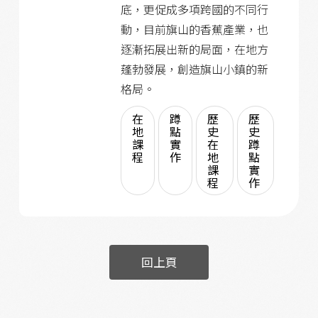
底，更促成多項跨國的不同行
動，目前旗山的香蕉產業，也
逐漸拓展出新的局面，在地方
蓬勃發展，創造旗山小鎮的新
格局。
在
蹲
歷
歷
地
點
史
史
課
實
在
蹲
程
作
地
點
課
實
程
作
回上頁