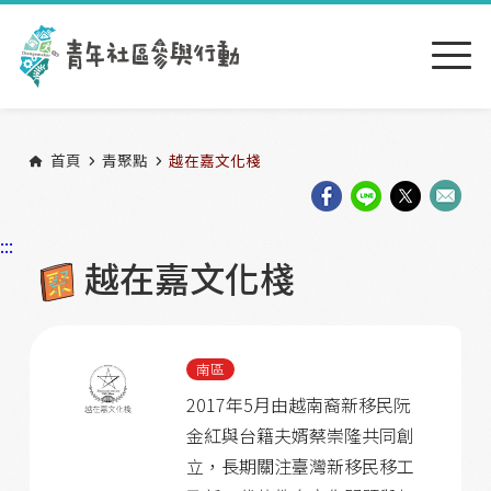
跳到主要內容區塊
:::
首頁
青聚點
越在嘉文化棧
:::
越在嘉文化棧
南區
2017年5月由越南裔新移民阮
金紅與台籍夫婿蔡崇隆共同創
立，長期關注臺灣新移民移工