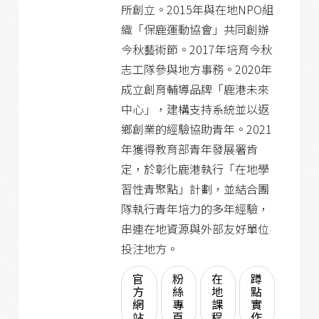
所創立。2015年與在地NPO組
織「保鹿運動協會」共同創辦
今秋藝術節。2017年培育今秋
志工隊參與地方事務。2020年
成立創育輔導品牌「鹿港未來
中心」，建構支持系統並以返
鄉創業的經驗協助青年。2021
年獲得教育部青年發展署肯
定，於彰化鹿港執行「在地學
習性青聚點」計劃，並結合團
隊執行青年培力的多年經驗，
串連在地資源與外部友好單位
投注地方。
官
粉
在
蹲
方
絲
地
點
網
專
課
實
站
頁
程
作